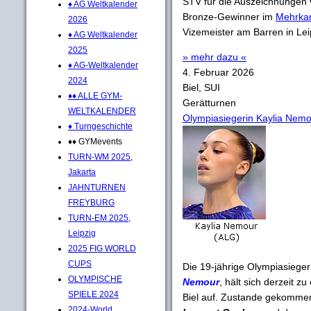
STV für die Auszeichnungen 
♦ AG Weltkalender
Bronze-Gewinner im
Mehrka
2026
Vizemeister am Barren in Lei
♦ AG Weltkalender
2025
» mehr dazu «
♦ AG-Weltkalender
4. Februar 2026
2024
Biel, SUI
♦♦ ALLE GYM-
Gerätturnen
WELTKALENDER
Olympiasiegerin Kaylia Nemour
♦ Turngeschichte
♦♦ GYMevents
TURN-WM 2025,
Jakarta
JAHNTURNEN
FREYBURG
TURN-EM 2025,
Leipzig
2025 FIG WORLD
CUPS
Die 19-jährige Olympiasiege
OLYMPISCHE
Nemour
, hält sich derzeit 
SPIELE 2024
Biel auf. Zustande gekommen
2024-World