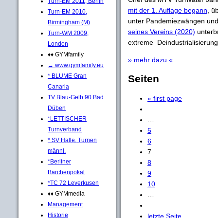
Turn-EM 2011, Berlin
mit der 1. Auflage begann
, ü
Turn-EM 2010,
unter Pandemiezwängen un
Birmingham (M)
seines Vereins (2020)
unterbr
Turn-WM 2009,
extreme Deindustrialisierung
London
♦♦ GYMfamily
» mehr dazu «
→ www.gymfamily.eu
* BLUME Gran
Seiten
Canaria
TV Blau-Gelb 90 Bad
« first page
Düben
*LETTISCHER
…
Turnverband
5
* SV Halle, Turnen
6
männl.
7
*Berliner
8
Bärchenpokal
9
*TC 72 Leverkusen
10
♦♦ GYMmedia
…
Management
Historie
letzte Seite