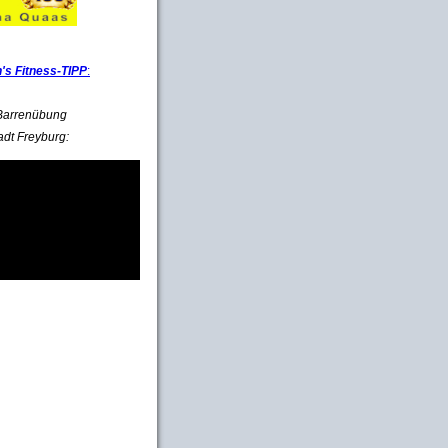
s Fitness-TIPP
:
e Barrenübung
adt Freyburg: