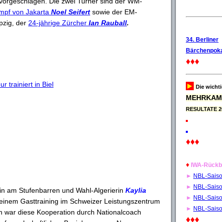
vorgeschlagen. Die zwei Turner sind der WM-
mpf von Jakarta
Noel Seifert
sowie der EM-
pzig, der
24-jährige Zürcher
Ian Rauball
.
34. Berliner
Bärchenpoka
♦♦♦
 trainiert in Biel
►
Die wicht
MEHRKAM
RESULTATE 2
♦♦♦
♦
IWA-Rückb
►
NBL-Sais
►
NBL-Sais
rin am Stufenbarren und Wahl-Algerierin
Kaylia
►
NBL-Sais
zu einem Gasttraining im Schweizer Leistungszentrum
►
NBL-Sais
 war diese Kooperation durch Nationalcoach
♦♦♦