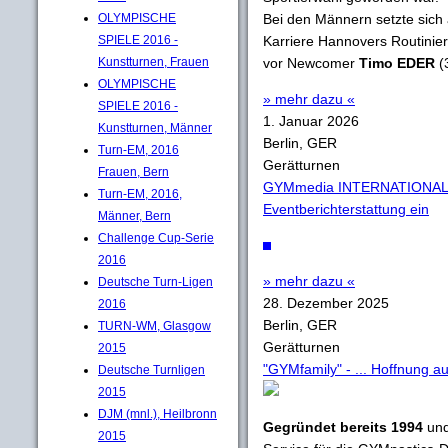
OLYMPISCHE
Bei den Männern setzte sich
SPIELE 2016 -
Karriere Hannovers Routinie
Kunstturnen, Frauen
vor Newcomer
Timo EDER
(
OLYMPISCHE
» mehr dazu «
SPIELE 2016 -
1. Januar 2026
Kunstturnen, Männer
Berlin, GER
Turn-EM, 2016
Gerätturnen
Frauen, Bern
GYMmedia INTERNATIONAL sc
Turn-EM, 2016,
Eventberichterstattung ein
Männer, Bern
Challenge Cup-Serie
2016
» mehr dazu «
Deutsche Turn-Ligen
28. Dezember 2025
2016
Berlin, GER
TURN-WM, Glasgow
Gerätturnen
2015
"GYMfamily" - ... Hoffnung 
Deutsche Turnligen
2015
DJM (mnl.), Heilbronn
Gegründet bereits 1994
und
2015