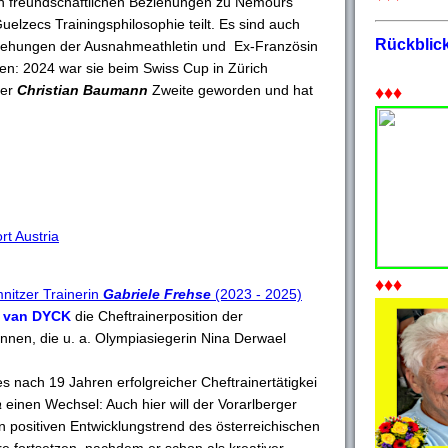
n freundschaftlichen Beziehungen zu Nemours
uelzecs Trainingsphilosophie teilt. Es sind auch
Rückblic
ziehungen der Ausnahmeathletin und Ex-Französin
n: 2024 war sie beim Swiss Cup in Zürich
zer
Christian Baumann
Zweite geworden und hat
♦♦♦
rt Austria
♦♦♦
itzer Trainerin
Gabriele Frehse
(2023 - 2025)
 van DYCK
die Cheftrainerposition der
innen, die u. a. Olympiasiegerin Nina Derwael
s nach 19 Jahren erfolgreicher Cheftrainertätigkei
a
einen Wechsel: Auch hier will der Vorarlberger
 positiven Entwicklungstrend des österreichischen