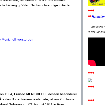
re fortsetzen, nachdem er schon als kreativer
ichs bislang größten Nachwuchserfolge initierte.
♦♦♦
⇒
Hannchen'
... ihre letzt
in der Jahnst
 Menichelli verstorben
♦♦♦
♦♦♦
 von 1964,
Franco MENICHELLI
, dessen besonderer
 Ära des Bodenturnens einläutete, ist am 28. Januar
♦♦♦
torben! Geboren am 03. August 1941 in Rom,