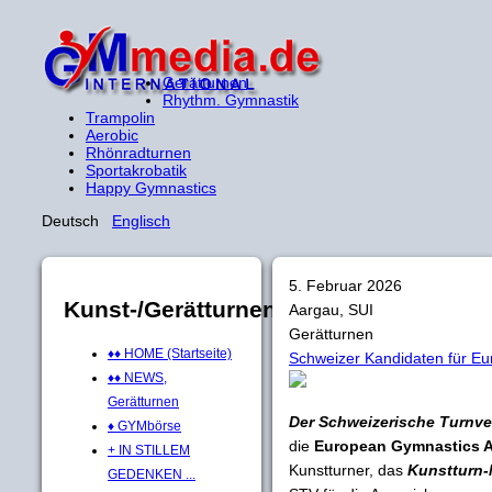
Gerätturnen
Rhythm. Gymnastik
Trampolin
Aerobic
Rhönradturnen
Sportakrobatik
Happy Gymnastics
Deutsch
Englisch
5. Februar 2026
Kunst-/Gerätturnen
Aargau, SUI
Gerätturnen
♦♦ HOME (Startseite)
Schweizer Kandidaten für E
♦♦ NEWS,
Gerätturnen
Der Schweizerische Turnve
♦ GYMbörse
die
European Gymnastics 
+ IN STILLEM
Kunstturner, das
Kunstturn
GEDENKEN ...