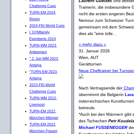
Laurent Guelzec
und desse
Challenge Cups
Trainerin, die insbesondere G
TURN-EM 2024,
nicht die ersten engeren Be
Rimini
Nemour zum Schweizer Turne
2024-FIG World Cups
gemeinsam mit dem Schwei
I. GYMfamily
dies als "eine tolle...
Eventserie 2024
» mehr dazu «
TURN-WM 2023,
31. Januar 2026
Antwerpen
Wien, AUT
* 2. Jun.WM 2023,
Gerätturnen
Antalya
Neue Cheftrainer bei Turnspo
*TURN-EM 2023,
Antalya
2023-FIG World
Nach Vertragsende der
Chemn
Challenge Cups
übernimmt die Belgierin
Lara
TURN-WM 2022,
österreichischen Kunstturner
Liverpool
betreute.
TURN-EM 2022,
*Auch bei den Männern gibt e
München-Männer
des Tschechen
Petr Koudel
TURN-EM 2022,
Michael FUSSENEGGER
den
München-Frauen