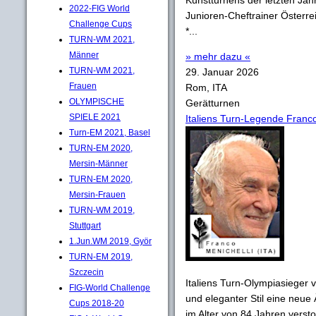
Kunstturnens der letzten Jah
2022-FIG World
Junioren-Cheftrainer Österre
Challenge Cups
*...
TURN-WM 2021,
Männer
» mehr dazu «
TURN-WM 2021,
29. Januar 2026
Frauen
Rom, ITA
OLYMPISCHE
Gerätturnen
SPIELE 2021
Italiens Turn-Legende Franco
Turn-EM 2021, Basel
TURN-EM 2020,
Mersin-Männer
TURN-EM 2020,
Mersin-Frauen
TURN-WM 2019,
Stuttgart
1.Jun.WM 2019, Györ
TURN-EM 2019,
Szczecin
Italiens Turn-Olympiasieger
FIG-World Challenge
und eleganter Stil eine neue
Cups 2018-20
im Alter von 84 Jahren vers