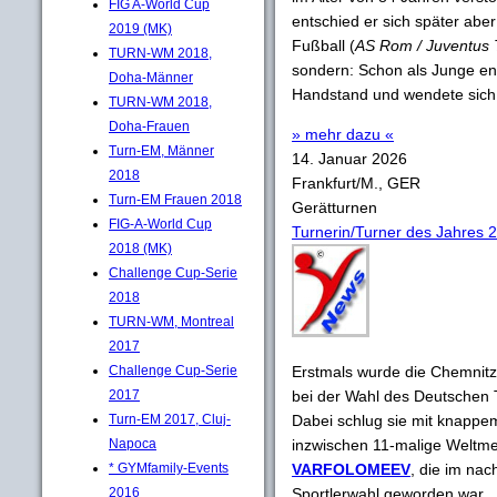
FIG A-World Cup
entschied er sich später aber
2019 (MK)
Fußball (
AS Rom / Juventus 
TURN-WM 2018,
sondern: Schon als Junge en
Doha-Männer
Handstand und wendete sich 
TURN-WM 2018,
Doha-Frauen
» mehr dazu «
Turn-EM, Männer
14. Januar 2026
2018
Frankfurt/M., GER
Turn-EM Frauen 2018
Gerätturnen
FIG-A-World Cup
Turnerin/Turner des Jahres 
2018 (MK)
Challenge Cup-Serie
2018
TURN-WM, Montreal
2017
Challenge Cup-Serie
Erstmals wurde die Chemnit
2017
bei der Wahl des Deutschen 
Turn-EM 2017, Cluj-
Dabei schlug sie mit knappem
Napoca
inzwischen 11-malige Weltm
* GYMfamily-Events
VARFOLOMEEV
, die im na
2016
Sportlerwahl geworden war.