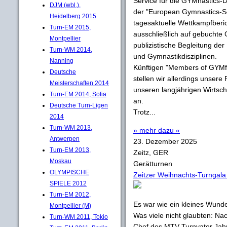
Service für die GYMnastics-Di
DJM (wbl.),
der "European Gymnastics-S
Heidelberg 2015
tagesaktuelle Wettkampfberich
Turn-EM 2015,
ausschließlich auf gebuchte
Montpellier
publizistische Begleitung de
Turn-WM 2014,
und Gymnastikdisziplinen.
Nanning
Künftigen "Members of GYMfa
Deutsche
stellen wir allerdings unsere
Meisterschaften 2014
unseren langjährigen Wirtsch
Turn-EM 2014, Sofia
an.
Deutsche Turn-Ligen
Trotz...
2014
Turn-WM 2013,
» mehr dazu «
Antwerpen
23. Dezember 2025
Turn-EM 2013,
Zeitz, GER
Moskau
Gerätturnen
OLYMPISCHE
Zeitzer Weihnachts-Turngala
SPIELE 2012
Turn-EM 2012,
Es war wie ein kleines Wund
Montpellier (M)
Was viele nicht glaubten: N
Turn-WM 2011, Tokio
Chef des MTV Turnvater Jahn 