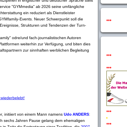
sziplinen in englischer und deutscher Sprache stellt
ervice "GYMmedia" ab 2026 seine umfängliche
terstattung ein reduziert als Dienstleister
 GYMfamily-Events. Neuer Schwerpunkt soll die
♦♦♦
r Ereignisse, Strukturen und Tendenzen der Turn-
mily" odre/und fach-journalistischen Autoren
 Plattformen weiterhin zur Verfügung, und biten dies
aftspartnern zur sinnhaften werblichen Begleitung
♦♦♦
♦♦♦
 wiederbelebt!
♦♦♦
er, initiiert von einem Mann namens
Udo ANDERS
:
ach sechs Jahren Pause gelang dem ehemaligen
♦♦♦
in Zeitz die Fortsetzung einer Tradition, die
2007