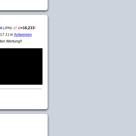
AI
=
16,233
!
(JPN):
(
7.4
)
17 J.) in
Antwerpen
ten Wertung!!