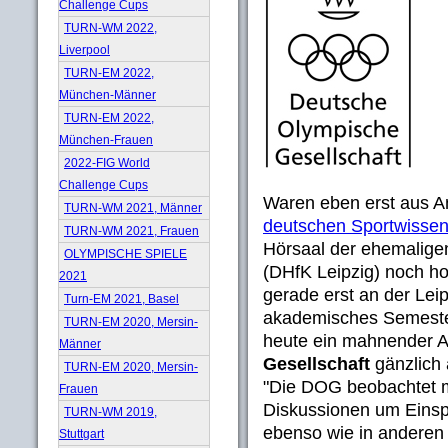
Challenge Cups
TURN-WM 2022,
Liverpool
TURN-EM 2022,
München-Männer
TURN-EM 2022,
München-Frauen
2022-FIG World
Challenge Cups
Waren eben erst aus A
TURN-WM 2021, Männer
deutschen Sportwissen
TURN-WM 2021, Frauen
Hörsaal der ehemalige
OLYMPISCHE SPIELE
(DHfK Leipzig) noch h
2021
gerade erst an der Leip
Turn-EM 2021, Basel
akademisches Semester f
TURN-EM 2020, Mersin-
heute ein mahnender A
Männer
Gesellschaft
gänzlich
TURN-EM 2020, Mersin-
"Die DOG beobachtet mi
Frauen
Diskussionen um Eins
TURN-WM 2019,
ebenso wie in anderen
Stuttgart