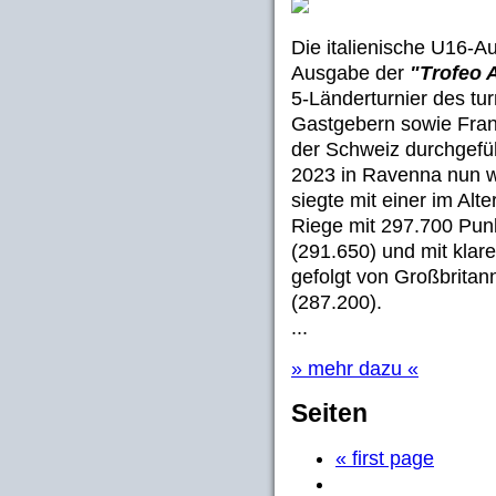
Die italienische U16-A
Ausgabe der
"Trofeo 
5-Länderturnier des t
Gastgebern sowie Fran
der Schweiz durchgefü
2023 in Ravenna nun wi
siegte mit einer im Alt
Riege mit 297.700 Punk
(291.650) und mit klar
gefolgt von Großbritan
(287.200).
...
» mehr dazu «
Seiten
« first page