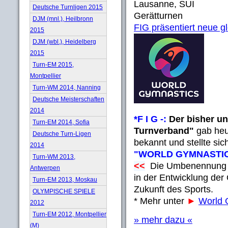
Lausanne, SUI
Deutsche Turnligen 2015
Gerätturnen
DJM (mnl.), Heilbronn
FIG präsentiert neue 
2015
DJM (wbl.), Heidelberg
2015
Turn-EM 2015,
Montpellier
Turn-WM 2014, Nanning
Deutsche Meisterschaften
2014
*F I G -:
Der bisher un
Turn-EM 2014, Sofia
Turnverband"
gab heu
Deutsche Turn-Ligen
bekannt und stellte si
2014
"
WORLD GYMNASTI
Turn-WM 2013,
<<
Die Umbenennung ma
Antwerpen
in der Entwicklung der 
Turn-EM 2013, Moskau
Zukunft des Sports.
OLYMPISCHE SPIELE
* Mehr unter
►
World
2012
Turn-EM 2012, Montpellier
» mehr dazu «
(M)