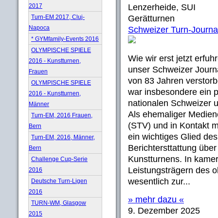
2017
Lenzerheide, SUI
Turn-EM 2017, Cluj-
Gerätturnen
Napoca
Schweizer Turn-Journal
* GYMfamily-Events 2016
OLYMPISCHE SPIELE
Wie wir erst jetzt erfu
2016 - Kunstturnen,
unser Schweizer Journ
Frauen
von 83 Jahren verstorbe
OLYMPISCHE SPIELE
war insbesondere ein 
2016 - Kunstturnen,
nationalen Schweizer u
Männer
Als ehemaliger Medien
Turn-EM, 2016 Frauen,
(STV) und in Kontakt m
Bern
ein wichtiges Glied de
Turn-EM, 2016, Männer,
Berichtersttattung übe
Bern
Kunstturnens. In kamer
Challenge Cup-Serie
Leistungsträgern des o
2016
wesentlich zur...
Deutsche Turn-Ligen
2016
» mehr dazu «
TURN-WM, Glasgow
9. Dezember 2025
2015