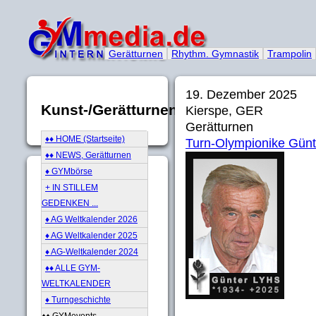
Gerätturnen
Rhythm. Gymnastik
Trampolin
19. Dezember 2025
Kunst-/Gerätturnen
Kierspe, GER
Gerätturnen
♦♦ HOME (Startseite)
Turn-Olympionike Günt
♦♦ NEWS, Gerätturnen
♦ GYMbörse
+ IN STILLEM
GEDENKEN ...
♦ AG Weltkalender 2026
♦ AG Weltkalender 2025
♦ AG-Weltkalender 2024
♦♦ ALLE GYM-
WELTKALENDER
♦ Turngeschichte
♦♦ GYMevents