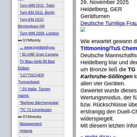
29. November 2025
Turn-WM 2011, Tokio
Heidelberg, GER
Turn-EM 2011, Berlin
Gerätturnen
Turn-EM 2010,
Deutsche Turnliga Fra
Birmingham (M)
Turn-WM 2009, London
♦♦ GYMfamily
Wie erwartet gewann 
→ www.gymfamily.eu
Tittmoning/TuS Chemn
* BLUME Gran Canaria
Deutsche Mannschaftsm
TV Blau-Gelb 90 Bad
Heidelberg klar und de
Düben
um Bronze ließ die
TG
*LETTISCHER
Karlsruhe-Söllingen
k
Turnverband
allen vier Geräten.
* SV Halle, Turnen
Gewertet wurde dieses
männl.
Wertungsmodus, der fü
*Berliner Bärchenpokal
bzw. Rückschlüsse über
*TC 72 Leverkusen
erstrangig den Duell-C
♦♦ GYMmedia
widerspiegelt.
Management
Mit diesem letzten Inf
Historie