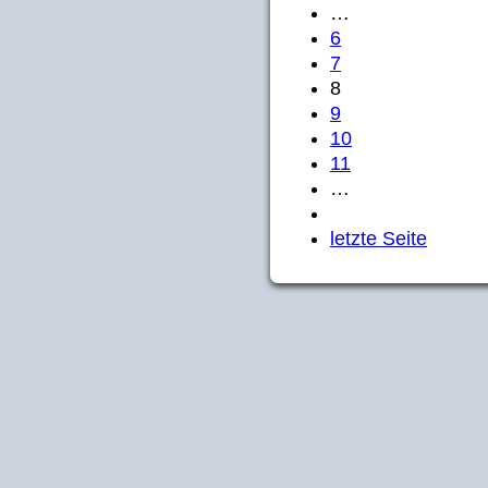
…
6
7
8
9
10
11
…
letzte Seite