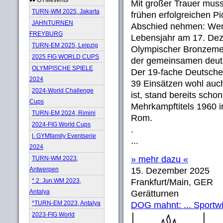
Mit großer Trauer mus
TURN-WM 2025, Jakarta
frühen erfolgreichen Pi
JAHNTURNEN
Abschied nehmen: Weni
FREYBURG
Lebensjahr am 17. De
TURN-EM 2025, Leipzig
Olympischer Bronzeme
2025 FIG WORLD CUPS
der gemeinsamen deuts
OLYMPISCHE SPIELE
Der 19-fache Deutsche
2024
39 Einsätzen wohl auc
2024-World Challenge
ist, stand bereits sch
Cups
Mehrkampftitels 1960 
TURN-EM 2024, Rimini
Rom.
2024-FIG World Cups
.
I. GYMfamily Eventserie
...
2024
» mehr dazu «
TURN-WM 2023,
Antwerpen
15. Dezember 2025
* 2. Jun.WM 2023,
Frankfurt/Main, GER
Antalya
Gerätturnen
*TURN-EM 2023, Antalya
DOG mahnt: ... Sportwis
2023-FIG World