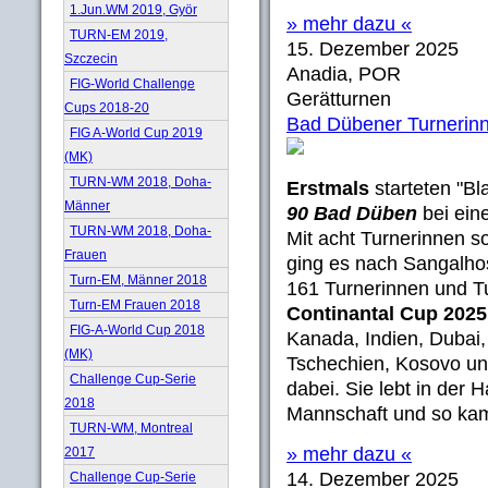
1.Jun.WM 2019, Györ
» mehr dazu «
TURN-EM 2019,
15. Dezember 2025
Szczecin
Anadia, POR
FIG-World Challenge
Gerätturnen
Cups 2018-20
Bad Dübener Turnerinn
FIG A-World Cup 2019
(MK)
TURN-WM 2018, Doha-
Erstmals
starteten "B
Männer
90 Bad Düben
bei ein
TURN-WM 2018, Doha-
Mit acht Turnerinnen s
Frauen
ging es nach Sangalhos
Turn-EM, Männer 2018
161 Turnerinnen und T
Turn-EM Frauen 2018
Continantal Cup 202
FIG-A-World Cup 2018
Kanada, Indien, Dubai,
(MK)
Tschechien, Kosovo un
Challenge Cup-Serie
dabei. Sie lebt in der 
2018
Mannschaft und so kam
TURN-WM, Montreal
» mehr dazu «
2017
14. Dezember 2025
Challenge Cup-Serie