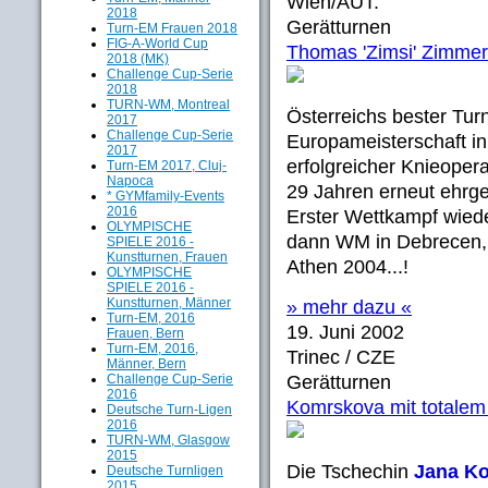
Wien/AUT:
2018
Gerätturnen
Turn-EM Frauen 2018
FIG-A-World Cup
Thomas 'Zimsi' Zimme
2018 (MK)
Challenge Cup-Serie
2018
TURN-WM, Montreal
Österreichs bester Tur
2017
Challenge Cup-Serie
Europameisterschaft in 
2017
erfolgreicher Knieopera
Turn-EM 2017, Cluj-
Napoca
29 Jahren erneut ehrgei
* GYMfamily-Events
2016
Erster Wettkampf wiede
OLYMPISCHE
dann WM in Debrecen, 
SPIELE 2016 -
Kunstturnen, Frauen
Athen 2004...!
OLYMPISCHE
SPIELE 2016 -
Kunstturnen, Männer
» mehr dazu «
Turn-EM, 2016
19. Juni 2002
Frauen, Bern
Turn-EM, 2016,
Trinec / CZE
Männer, Bern
Challenge Cup-Serie
Gerätturnen
2016
Komrskova mit totalem 
Deutsche Turn-Ligen
2016
TURN-WM, Glasgow
2015
Die Tschechin
Jana K
Deutsche Turnligen
2015