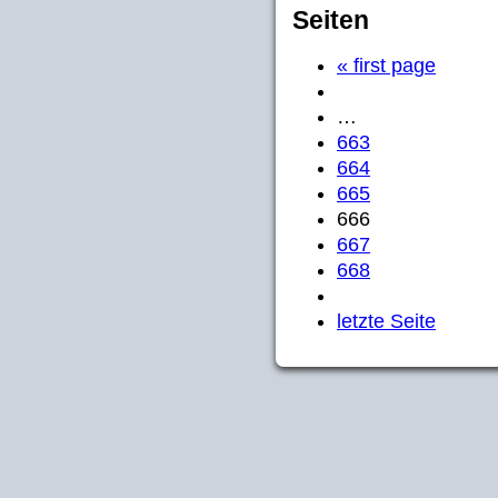
Seiten
« first page
…
663
664
665
666
667
668
letzte Seite