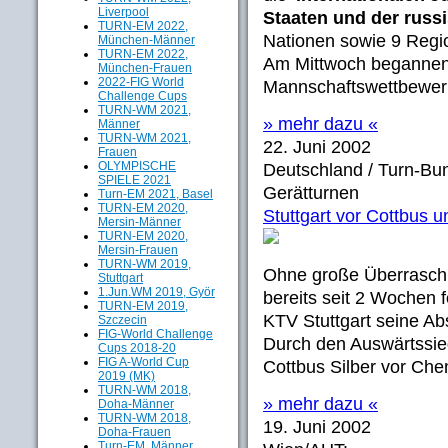
Liverpool
Staaten und der russ
TURN-EM 2022,
Nationen sowie 9 Regio
München-Männer
TURN-EM 2022,
Am Mittwoch begannend
München-Frauen
2022-FIG World
Mannschaftswettbewerb
Challenge Cups
TURN-WM 2021,
» mehr dazu «
Männer
TURN-WM 2021,
22. Juni 2002
Frauen
OLYMPISCHE
Deutschland / Turn-Bun
SPIELE 2021
Gerätturnen
Turn-EM 2021, Basel
TURN-EM 2020,
Stuttgart vor Cottbus 
Mersin-Männer
TURN-EM 2020,
Mersin-Frauen
TURN-WM 2019,
Ohne große Überrasch
Stuttgart
1.Jun.WM 2019, Györ
bereits seit 2 Wochen
TURN-EM 2019,
KTV Stuttgart seine A
Szczecin
FIG-World Challenge
Durch den Auswärtssieg
Cups 2018-20
FIG A-World Cup
Cottbus Silber vor Che
2019 (MK)
TURN-WM 2018,
» mehr dazu «
Doha-Männer
TURN-WM 2018,
19. Juni 2002
Doha-Frauen
Turn-EM, Männer