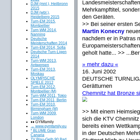
Landesmeisterschaften 
DJM (mnl.), Heilbronn
2015
Mehrkampftitel, sonder
DJM (wbl.),
den Geräten.
Heidelberg 2015
Turn-EM 2015,
>> Bei seiner ersten S
Montpellier
Turn-WM 2014,
Martin Konecny
neuer
Nanning
nachdem er in Patras n
Deutsche
Meisterschaften 2014
Europameisterschaften
Turn-EM 2014, Sofia
Deutsche Turn-Ligen
geholt hatte... >> ...Be
2014
Turn-WM 2013,
» mehr dazu «
Antwerpen
Turn-EM 2013,
16. Juni 2002
Moskau
DEUTSCHE TURNLIG
OLYMPISCHE
SPIELE 2012
Gerätturnen
Turn-EM 2012,
Montpellier (M)
Chemnitz hat Bronze s
Turn-WM 2011, Tokio
Turn-EM 2011, Berlin
Turn-EM 2010,
Birmingham (M)
>> Mit einem Heimsieg
Turn-WM 2009,
London
sich die KTV Chemnitz
♦♦ GYMfamily
bereits einen Wettkam
→ www.gymfamily.eu
* BLUME Gran
in der Deutschen Mehrk
Canaria
TV Blau-Gelb 90 Bad