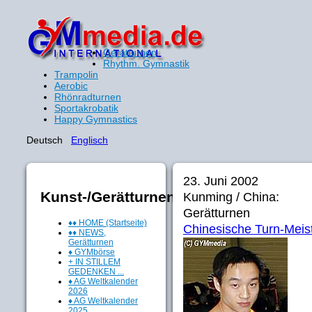
Gerätturnen
Rhythm. Gymnastik
Trampolin
Aerobic
Rhönradturnen
Sportakrobatik
Happy Gymnastics
Deutsch
Englisch
23. Juni 2002
Kunst-/Gerätturnen
Kunming / China:
Gerätturnen
♦♦ HOME (Startseite)
Chinesische Turn-Meis
♦♦ NEWS,
Gerätturnen
♦ GYMbörse
+ IN STILLEM
GEDENKEN ...
♦ AG Weltkalender
2026
♦ AG Weltkalender
2025