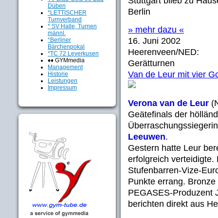
Stuttgart blieb zu Ha
Düben
Berlin
*LETTISCHER
Turnverband
* SV Halle, Turnen
» mehr dazu «
männl.
16. Juni 2002
*Berliner
Bärchenpokal
Heerenveen/NED:
*TC 72 Leverkusen
♦♦ GYMmedia
Gerätturnen
Management
Van de Leur mit vier G
Historie
Leistungen
Impressum
Verona van de Leur
(N
Geätefinals der höllän
Überraschungssiegeri
Leeuwen
.
Gestern hatte Leur bere
erfolgreich verteidigte
Stufenbarren-Vize-Eur
Punkte errang. Bronze
PEGASES-Produzent J
berichten direkt aus H