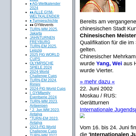
♦ AG-Weltkalender
2024
♦♦ ALLE GYM-
WELTKALENDER
♦ Turngeschichte
Bereits am vergangen
♦♦ GYMevents
chinesischen Stadt Kun
TURN-WM 2025,
Jakarta
Chinesischen Meister
JAHNTURNEN
Qualifikation für die i
FREYBURG
TURN-EM 2025,
gelten.
Leipzig
2025 FIG WORLD
Chinesischer Mehrkamp
CUPS
wurde
Yang, Wei
aus H
OLYMPISCHE
SPIELE 2024
wurde Vierter.
2024-World
Challenge Cups
TURN-EM 2024,
» mehr dazu «
Rimini
22. Juni 2002
2024-FIG World Cups
I. GYMfamily
Moskau / RUS:
Eventserie 2024
TURN-WM 2023,
Gerätturnen
Antwerpen
Internationale Jugends
* 2. Jun.WM 2023,
Antalya
*TURN-EM 2023,
Antalya
Vom 16. bis 24. Juni f
2023-FIG World
Challenge Cups
die
'Internationalen 
TURN-WM 2022,