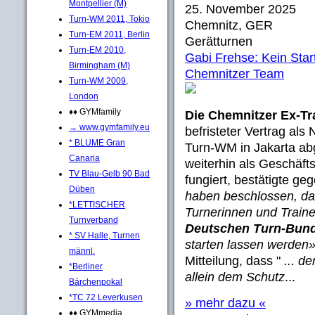
Montpellier (M)
25. November 2025
Turn-WM 2011, Tokio
Chemnitz, GER
Turn-EM 2011, Berlin
Gerätturnen
Turn-EM 2010,
Gabi Frehse: Kein Star
Birmingham (M)
Chemnitzer Team
Turn-WM 2009,
London
♦♦ GYMfamily
Die Chemnitzer Ex-Tr
→ www.gymfamily.eu
befristeter Vertrag als
* BLUME Gran
Turn-WM in Jakarta ab
Canaria
weiterhin als Geschäft
TV Blau-Gelb 90 Bad
fungiert, bestätigte ge
Düben
haben beschlossen, das
*LETTISCHER
Turnerinnen und Train
Turnverband
Deutschen Turn-Bund
* SV Halle, Turnen
starten lassen werden»
männl.
Mitteilung, dass "
... d
*Berliner
allein dem Schutz
...
Bärchenpokal
*TC 72 Leverkusen
» mehr dazu «
♦♦ GYMmedia