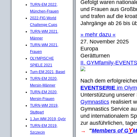
Gefolgt waren nationa
TURN-EM 2022,
und Frauen aus Großbr
München-Frauen
und trafen auf die kro
2022-FIG World
Jahrgänge ab 26 bis üb
Challenge Cups
TURN-WM 2021,
» mehr dazu «
Männer
27. November 2025
TURN-WM 2021,
Europa
Frauen
Gerätturnen
OLYMPISCHE
II. GYMfamily-EVENT
SPIELE 2021
Turn-EM 2021, Basel
TURN-EM 2020,
Nach dem erfolgreiche
Mersin-Männer
EVENTSERIE
im Olym
TURN-EM 2020,
Unterstützung unserer
Mersin-Frauen
Gymnastics
realisiert 
TURN-WM 2019,
Gymnastics Service au
Stuttgart
und internationalem S
1.Jun.WM 2019, Györ
zur ausführlichen, tage
TURN-EM 2019,
Y
→
"
Members of
G
Szczecin