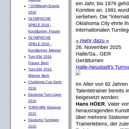
ein Jahr, bis 1976 geh
* GYMfamily-Events
Komitee an. 1991 wurd
2016
verliehen. Die "Interna
OLYMPISCHE
Oklahoma City ehrte ih
SPIELE 2016 -
internationalen Turnle
Kunstturnen, Frauen
OLYMPISCHE
» mehr dazu «
SPIELE 2016 -
26. November 2025
Kunstturnen, Männer
Halle/Sa., GER
Turn-EM, 2016
Gerätturnen
Frauen, Bern
Halle-Neustadt's Turnv
Turn-EM, 2016,
Männer, Bern
Challenge Cup-Serie
Im Alter von 92 Jahren 
2016
Talentetrainer bereits
Deutsche Turn-Ligen
beigesetzt worden:
2016
Hans HÖER
, Vater von
TURN-WM, Glasgow
herausragenden Kunstt
2015
über mehrere Statione
Deutsche Turnligen
Trainerlebens, der zul
2015