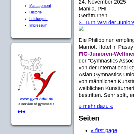
24. November 2025
Management
Manila, PHI
Historie
Gerätturnen
Leistungen
3. Turn-WM der Junior
Impressum
Die Philippinen empfi
Marriott Hotel in Pasay
FIG-Junioren-Weltmei
der "Gymnastics Associa
von der International 
Asian Gymnastics Union
von männlichen Kunsttu
weiblichen Kunstturner
bestritten. Sehr spät, 
» mehr dazu «
♦♦♦
Seiten
« first page