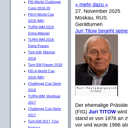
FIG-World Challenge
» mehr dazu «
Cups 2018-20
27. November 2025
FIG A-World Cup
Moskau, RUS
2019 (MK)
Gerätturnen
TURN-WM 2018,
Juri Titow begeht sein
Doha-Männer
TURN-WM 2018,
Doha-Frauen
Turn-EM, Männer
2018
Turn-EM Frauen 2018
FIG-A-World Cup
2018 (MK)
Challenge Cup-Serie
2018
TURN-WM, Montreal
2017
Der ehemalige Präside
Challenge Cup-Serie
(FIG)
Juri TITOW
wird
2017
stand er von 1976 an z
Turn-EM 2017, Cluj-
vor und wurde 1996 als
Napoca