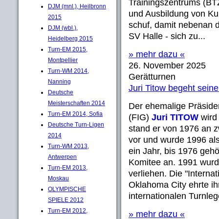
Trainingszentrums (BTZ
DJM (mnl.), Heilbronn
und Ausbildung von Ku
2015
schuf, damit nebenan 
DJM (wbl.),
SV Halle - sich zu...
Heidelberg 2015
Turn-EM 2015,
» mehr dazu «
Montpellier
26. November 2025
Turn-WM 2014,
Gerätturnen
Nanning
Juri Titow begeht sein
Deutsche
Meisterschaften 2014
Der ehemalige Präside
Turn-EM 2014, Sofia
(FIG)
Juri TITOW
wird
Deutsche Turn-Ligen
stand er von 1976 an z
2014
vor und wurde 1996 als
Turn-WM 2013,
ein Jahr, bis 1976 geh
Antwerpen
Komitee an. 1991 wurd
Turn-EM 2013,
verliehen. Die "Interna
Moskau
Oklahoma City ehrte ih
OLYMPISCHE
internationalen Turnle
SPIELE 2012
Turn-EM 2012,
» mehr dazu «