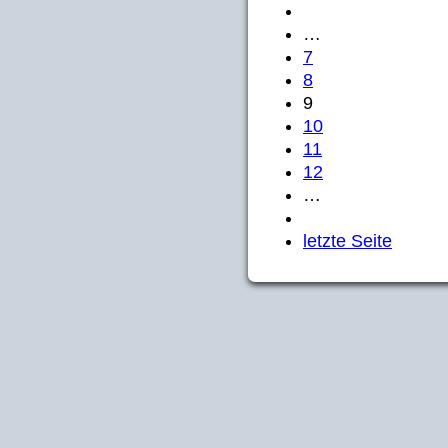
…
7
8
9
10
11
12
…
letzte Seite