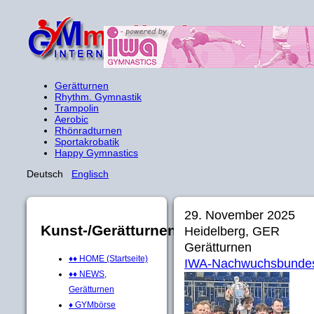
Gerätturnen
Rhythm. Gymnastik
Trampolin
Aerobic
Rhönradturnen
Sportakrobatik
Happy Gymnastics
Deutsch
Englisch
29. November 2025
Kunst-/Gerätturnen
Heidelberg, GER
Gerätturnen
♦♦ HOME (Startseite)
IWA-Nachwuchsbundesl
♦♦ NEWS,
Gerätturnen
♦ GYMbörse