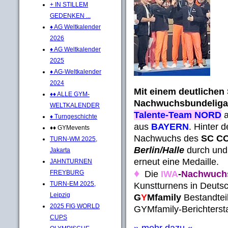
+ IN STILLEM
GEDENKEN ...
♦ AG Weltkalender
2026
♦ AG Weltkalender
2025
♦ AG-Weltkalender
2024
Mit einem deutlichen 
♦♦ ALLE GYM-
Nachwuchsbundeliga
WELTKALENDER
Talente-Team NORD
a
♦ Turngeschichte
aus
BAYERN
. Hinter 
♦♦ GYMevents
Nachwuchs des
SC C
TURN-WM 2025,
Berlin/Halle
durch und 
Jakarta
erneut eine Medaille.
JAHNTURNEN
♦
FREYBURG
Die
IWA
-
Nachwuch
TURN-EM 2025,
Kunstturnens in Deuts
Leipzig
G
Y
Mfamily
Bestandtei
2025 FIG WORLD
GYMfamily-Berichtersta
CUPS