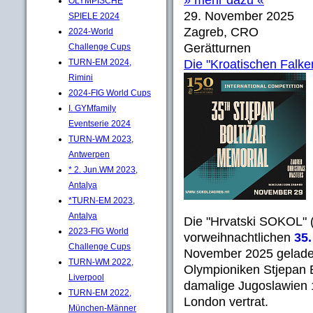
» mehr dazu «
OLYMPISCHE
29. November 2025
SPIELE 2024
Zagreb, CRO
2024-World
Gerätturnen
Challenge Cups
TURN-EM 2024,
Die "Kroatischen Falke
Rimini
2024-FIG World Cups
I. GYMfamily
Eventserie 2024
TURN-WM 2023,
Antwerpen
* 2. Jun.WM 2023,
Antalya
*TURN-EM 2023,
Antalya
Die "Hrvatski SOKOL" 
2023-FIG World
vorweihnachtlichen
35
Challenge Cups
November 2025 gelade
TURN-WM 2022,
Olympioniken Stjepan 
Liverpool
damalige Jugoslawien 
TURN-EM 2022,
London vertrat.
München-Männer