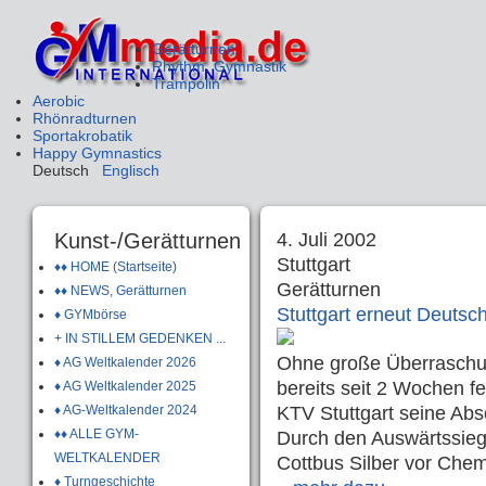
Gerätturnen
Rhythm. Gymnastik
Trampolin
Aerobic
Rhönradturnen
Sportakrobatik
Happy Gymnastics
Deutsch
Englisch
Kunst-/Gerätturnen
4. Juli 2002
Stuttgart
♦♦ HOME (Startseite)
Gerätturnen
♦♦ NEWS, Gerätturnen
Stuttgart erneut Deutsc
♦ GYMbörse
+ IN STILLEM GEDENKEN ...
Ohne große Überraschu
♦ AG Weltkalender 2026
bereits seit 2 Wochen 
♦ AG Weltkalender 2025
♦ AG-Weltkalender 2024
KTV Stuttgart seine Ab
♦♦ ALLE GYM-
Durch den Auswärtssieg 
WELTKALENDER
Cottbus Silber vor Chem
♦ Turngeschichte