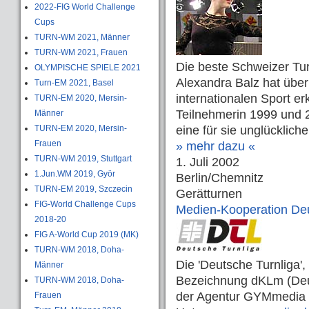
2022-FIG World Challenge
Cups
TURN-WM 2021, Männer
TURN-WM 2021, Frauen
Die beste Schweizer Tur
OLYMPISCHE SPIELE 2021
Alexandra Balz hat über
Turn-EM 2021, Basel
internationalen Sport e
TURN-EM 2020, Mersin-
Teilnehmerin 1999 und 2
Männer
TURN-EM 2020, Mersin-
eine für sie unglücklich
Frauen
» mehr dazu «
TURN-WM 2019, Stuttgart
1. Juli 2002
1.Jun.WM 2019, Györ
Berlin/Chemnitz
TURN-EM 2019, Szczecin
Gerätturnen
FIG-World Challenge Cups
Medien-Kooperation De
2018-20
FIG A-World Cup 2019 (MK)
TURN-WM 2018, Doha-
Die 'Deutsche Turnliga',
Männer
Bezeichnung dKLm (Deut
TURN-WM 2018, Doha-
der Agentur GYMmedia 
Frauen