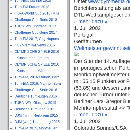
Turn-EM, Männer 2018
Unter
www.gymmedia.d
Turn-EM Frauen 2018
Berichterstattung als a
FIG-A-World Cup 2018 (MK)
DTL-Wettkampfgeschehe
Challenge Cup-Serie 2018
» mehr dazu «
TURN-WM, Montreal 2017
1. Juli 2002
Challenge Cup-Serie 2017
Portugal
Turn-EM 2017, Cluj-Napoca
Gerätturnen
* GYMfamily-Events 2016
Weltmeister gewinnt sei
OLYMPISCHE SPIELE 2016
- Kunstturnen, Frauen
Der Star der 14. Auflage
OLYMPISCHE SPIELE 2016
im portugiesischen Port
- Kunstturnen, Männer
Mehrkampfweltmeister F
Turn-EM, 2016 Frauen, Bern
mit 55,15 Punkten vor 
Turn-EM, 2016, Männer, Bern
(53,85) und dessen Lan
Challenge Cup-Serie 2016
deutscher Turner unter 
Deutsche Turn-Ligen 2016
Berliner Lars-Gregor Bi
TURN-WM, Glasgow 2015
Mehrkampfresultat >> T
Deutsche Turnligen 2015
» mehr dazu «
DJM (mnl.), Heilbronn 2015
1. Juli 2002
DJM (wbl.), Heidelberg 2015
Colorado Springs/USA
Turn-EM 2015, Montpellier