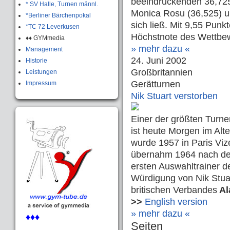
beeindruckenden 36,72
* SV Halle, Turnen männl.
Monica Rosu (36,525) u
*Berliner Bärchenpokal
sich ließ. Mit 9,55 Pun
*TC 72 Leverkusen
Höchstnote des Wettbew
♦♦ GYMmedia
» mehr dazu «
Management
24. Juni 2002
Historie
Großbritannien
Leistungen
Gerätturnen
Impressum
Nik Stuart verstorben
Einer der größten Turner
ist heute Morgen im Alte
wurde 1957 in Paris Vi
übernahm 1964 nach dem
ersten Auswahltrainer d
Würdigung von Nik Stua
britischen Verbandes
Al
>>
English version
» mehr dazu «
♦♦♦
Seiten