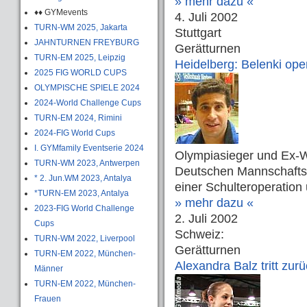
» mehr dazu «
♦♦ GYMevents
4. Juli 2002
TURN-WM 2025, Jakarta
Stuttgart
JAHNTURNEN FREYBURG
Gerätturnen
TURN-EM 2025, Leipzig
Heidelberg: Belenki oper
2025 FIG WORLD CUPS
OLYMPISCHE SPIELE 2024
2024-World Challenge Cups
TURN-EM 2024, Rimini
2024-FIG World Cups
I. GYMfamily Eventserie 2024
Olympiasieger und Ex-W
TURN-WM 2023, Antwerpen
Deutschen Mannschaftsm
* 2. Jun.WM 2023, Antalya
einer Schulteroperation
*TURN-EM 2023, Antalya
» mehr dazu «
2023-FIG World Challenge
2. Juli 2002
Cups
Schweiz:
TURN-WM 2022, Liverpool
Gerätturnen
TURN-EM 2022, München-
Alexandra Balz tritt zur
Männer
TURN-EM 2022, München-
Frauen