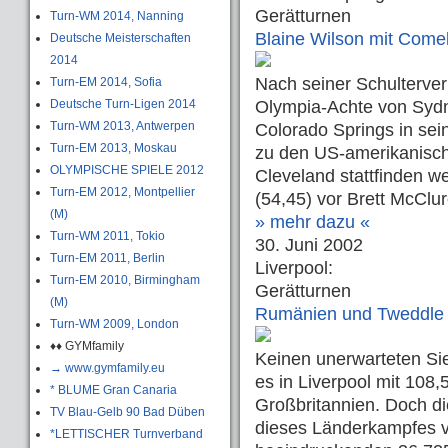
Gerätturnen
Turn-WM 2014, Nanning
Blaine Wilson mit Com
Deutsche Meisterschaften
2014
Nach seiner Schulterve
Turn-EM 2014, Sofia
Deutsche Turn-Ligen 2014
Olympia-Achte von Sydn
Turn-WM 2013, Antwerpen
Colorado Springs in sei
Turn-EM 2013, Moskau
zu den US-amerikanische
OLYMPISCHE SPIELE 2012
Cleveland stattfinden 
Turn-EM 2012, Montpellier
(54,45) vor Brett McClur
(M)
» mehr dazu «
Turn-WM 2011, Tokio
30. Juni 2002
Turn-EM 2011, Berlin
Liverpool:
Turn-EM 2010, Birmingham
Gerätturnen
(M)
Rumänien und Tweddle
Turn-WM 2009, London
♦♦ GYMfamily
Keinen unerwarteten Si
→ www.gymfamily.eu
es in Liverpool mit 108
* BLUME Gran Canaria
Großbritannien. Doch di
TV Blau-Gelb 90 Bad Düben
dieses Länderkampfes v
*LETTISCHER Turnverband