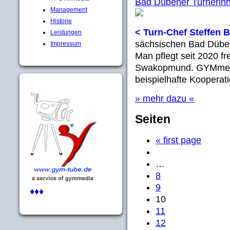
Bad Dübener Turnerinn
Management
Historie
< Turn-Chef Steffen 
Leistungen
sächsischen Bad Düben
Impressum
Man pflegt seit 2020 f
Swakopmund. GYMmedia 
beispielhafte Kooperati
» mehr dazu «
Seiten
« first page
…
8
9
♦♦♦
10
11
12