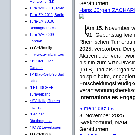
Montpellier (M)
Gerätturnen
Turn-WM 2011, Tokio
Hans-Jürgen ZACHARIA
Turn-EM 2011, Berlin
Turn-EM 2010,
Am 15. November w
Birmingham (M)
91. Geburtstag feier
Turn-WM 2009,
Rheinischen Turnerbun
London
♦♦ GYMfamily
2025, verstorben. Der g
→ www.gymfamily.eu
Aktiven über verantwor
* BLUME Gran
bis hin zum Vize-Präs
Canaria
(DTB) und als Organisa
TV Blau-Gelb 90 Bad
beispielhafte, engagier
Düben
Entscheidungsfreudigkei
*LETTISCHER
Verantwortungsbereits
Turnverband
internationales Eng
* SV Halle, Turnen
männl.
» mehr dazu «
*Berliner
8. November 2025
Bärchenpokal
Swakopmund, NAM
*TC 72 Leverkusen
Gerätturnen
♦♦ GYMmedia