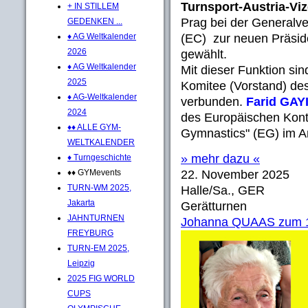
Turnsport-Austria-Vi
+ IN STILLEM
Prag bei der General
GEDENKEN ...
♦ AG Weltkalender
(EC) zur neuen Präsid
2026
gewählt.
♦ AG Weltkalender
Mit dieser Funktion si
2025
Komitee (Vorstand) de
♦ AG-Weltkalender
verbunden.
Farid GAY
2024
des Europäischen Kont
♦♦ ALLE GYM-
Gymnastics" (EG) im Am
WELTKALENDER
» mehr dazu «
♦ Turngeschichte
♦♦ GYMevents
22. November 2025
TURN-WM 2025,
Halle/Sa., GER
Jakarta
Gerätturnen
JAHNTURNEN
Johanna QUAAS zum 1
FREYBURG
TURN-EM 2025,
Leipzig
2025 FIG WORLD
CUPS