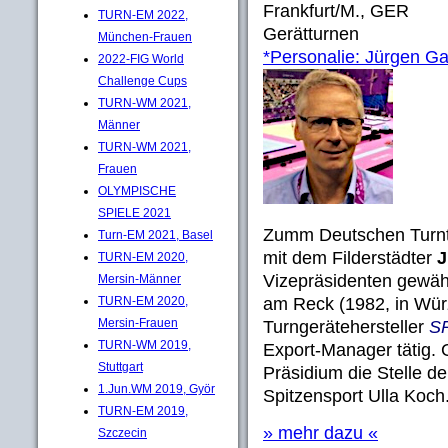
Frankfurt/M., GER
TURN-EM 2022,
Gerätturnen
München-Frauen
*Personalie: Jürgen Ga
2022-FIG World
Challenge Cups
TURN-WM 2021,
Männer
TURN-WM 2021,
Frauen
OLYMPISCHE
SPIELE 2021
Zumm Deutschen Turn
Turn-EM 2021, Basel
mit dem Filderstädter
J
TURN-EM 2020,
Vizepräsidenten gewäh
Mersin-Männer
TURN-EM 2020,
am Reck (1982, in Wür
Mersin-Frauen
Turngerätehersteller
S
TURN-WM 2019,
Export-Manager tätig. 
Stuttgart
Präsidium die Stelle d
1.Jun.WM 2019, Györ
Spitzensport Ulla Koch
TURN-EM 2019,
» mehr dazu «
Szczecin