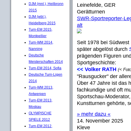
DJM (mnl.), Heilbronn
Leinefelde, GER
2015
Gerätturnen
DJM (wbl.),
SWR-Sportreporter-Leg
Heidelberg 2015
alt
Turn-EM 2015,
Montpellier
Seit 1978 bei Südwest 3
Turn-WM 2014,
später abgelöst durch
Nanning
prägenden Figuren und
Deutsche
Meisterschaften 2014
Sportgeschichte:
Turn-EM 2014, Sofia
<<
Volker RATH
(< Foto
Deutsche Turn-Ligen
"Rausgucker" der aller
2014
Über 47 Jahre ist das 
Turn-WM 2013,
fachkundige und oft mu
Antwerpen
Sportschau-Moderator,
Turn-EM 2013,
Kunstturnen gehörte, se
Moskau
OLYMPISCHE
» mehr dazu «
SPIELE 2012
14. November 2025
Turn-EM 2012,
Kleve