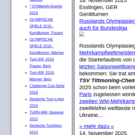
16. November 2025
* GYMfamily-Events
Esslingen, GER
2016
Gerätturnen
OLYMPISCHE
Russlands Olympiasieg
SPIELE 2016 -
auch für Bundesliga
Kunstturnen, Frauen
OLYMPISCHE
Russlands Olympiasieg
SPIELE 2016 -
Mehrkampfweltmeister
Kunstturnen, Männer
die Starterlaubnis von
Turn-EM, 2016
letzten Saisonwettkamp
Frauen, Bern
Turn-EM, 2016,
bekommen: Sie trat a
Männer, Bern
TSV Tittmoning-Chem
Challenge Cup-Serie
2025 schon beim vorle
2016
Paris
zugelassen word
Deutsche Turn-Ligen
zweiten WM-Mehrkampf
2016
zweifelsfrei weltbeste 
TURN-WM, Glasgow
Ukraine...
2015
» mehr dazu «
Deutsche Turnligen
2015
14. November 2025