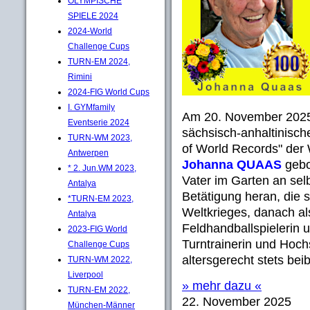
OLYMPISCHE
SPIELE 2024
2024-World
Challenge Cups
TURN-EM 2024,
Rimini
2024-FIG World Cups
I. GYMfamily
Am 20. November 2025,
Eventserie 2024
sächsisch-anhaltinisc
TURN-WM 2023,
of World Records" der 
Antwerpen
Johanna QUAAS
gebor
* 2. Jun.WM 2023,
Vater im Garten an sel
Antalya
Betätigung heran, die si
*TURN-EM 2023,
Weltkrieges, danach al
Antalya
Feldhandballspielerin 
2023-FIG World
Turntrainerin und Hochs
Challenge Cups
altersgerecht stets beib
TURN-WM 2022,
Liverpool
» mehr dazu «
TURN-EM 2022,
22. November 2025
München-Männer