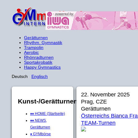
Gerätturnen
Rhythm. Gymnastik
Trampolin
Aerobic
Rhönradturnen
Sportakrobatik
Happy Gymnastics
Deutsch
Englisch
22. November 2025
Kunst-/Gerätturnen
Prag, CZE
Gerätturnen
♦♦ HOME (Startseite)
Österreichs Bianca Fra
♦♦ NEWS,
TEAM-Turnen
Gerätturnen
♦ GYMbörse