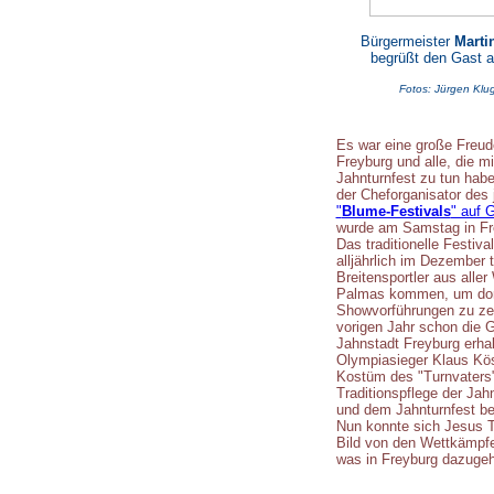
Bürgermeister
Marti
begrüßt den Gast 
Fotos: Jürgen Kl
Es war eine große Freude
Freyburg und alle, die m
Jahnturnfest zu tun habe
der Cheforganisator des 
"
Blume-Festivals
" auf 
wurde am Samstag in Fr
Das traditionelle Festiv
alljährlich im Dezember
Breitensportler aus alle
Palmas kommen, um dort
Showvorführungen zu zei
vorigen Jahr schon die 
Jahnstadt Freyburg erhal
Olympiasieger Klaus Köst
Kostüm des "Turnvaters"
Traditionspflege der Jah
und dem Jahnturnfest ber
Nun konnte sich Jesus Te
Bild von den Wettkämpfe
was in Freyburg dazugeh