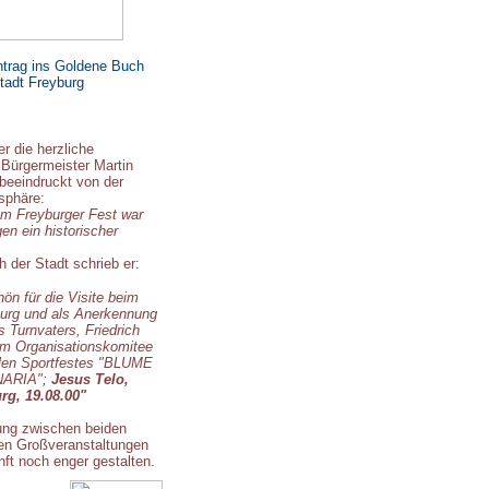
trag ins Goldene Buch
tadt Freyburg
er die herzliche
Bürgermeister Martin
 beeindruckt von der
sphäre:
am Freyburger Fest war
en ein historischer
 der Stadt schrieb er:
ön für die Visite beim
burg und als Anerkennung
s Turnvaters, Friedrich
om Organisationskomitee
alen Sportfestes "BLUME
NARIA";
Jesus Telo,
rg, 19.08.00"
ung zwischen beiden
hen Großveranstaltungen
nft noch enger gestalten.