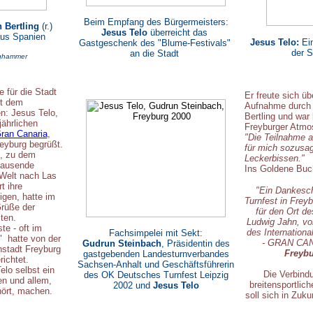
Beim Empfang des Bürgermeisters:
n Bertling
(r.)
Jesus Telo
überreicht das
aus Spanien
Jesus Telo:
Ein
Gastgeschenk des "Blume-Festivals"
der S
an die Stadt
ughammer
 für die Stadt
Er freute sich üb
it dem
Aufnahme durch 
n: Jesus Telo,
Bertling und war
jährlichen
Freyburger Atmo
Gran Canaria
,
"Die Teilnahme 
eyburg begrüßt.
für mich sozusag
al, zu dem
Leckerbissen."
 tausende
Ins Goldene Buch
r Welt nach Las
 ihre
"Ein Dankesch
gen, hatte im
Turnfest in Frey
Grüße der
für den Ort de
ten.
Ludwig Jahn, v
e - oft im
des Internation
Fachsimpelei mit Sekt:
 hatte von der
- GRAN CA
Gudrun Steinbach
, Präsidentin des
nstadt Freyburg
Freybu
gastgebenden Landesturnverbandes
ichtet.
Sachsen-Anhalt und Geschäftsführerin
lo selbst ein
Die Verbind
des OK Deutsches Turnfest Leipzig
n und allem,
breitensportlic
2002 und
Jesus Telo
ört, machen.
soll sich in Zuku