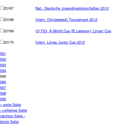
23167
Nat.: Deutsche Jugendmeisterschaften 2012
23168
Intern. Chmielewski Tournement 2012
23169
(2) FIG, A-World Cup (B category) 'Limes' Cup
23170
Intern. Limes Junior Cup 2012
591
592
593
594
595
596
597
598
599
« erste Seite
‹ vorherige Seite
nächste Seite ›
letzte Seite