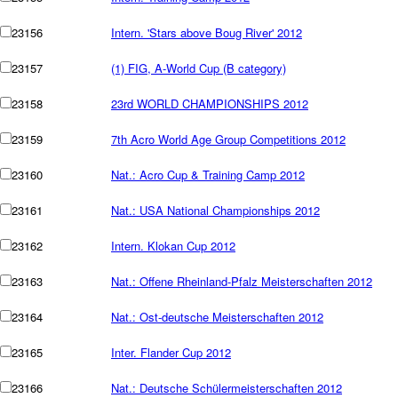
23156
Intern. 'Stars above Boug River' 2012
23157
(1) FIG, A-World Cup (B category)
23158
23rd WORLD CHAMPIONSHIPS 2012
23159
7th Acro World Age Group Competitions 2012
23160
Nat.: Acro Cup & Training Camp 2012
23161
Nat.: USA National Championships 2012
23162
Intern. Klokan Cup 2012
23163
Nat.: Offene Rheinland-Pfalz Meisterschaften 2012
23164
Nat.: Ost-deutsche Meisterschaften 2012
23165
Inter. Flander Cup 2012
23166
Nat.: Deutsche Schülermeisterschaften 2012