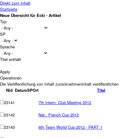
Direkt zum Inhalt
Startseite
Neue Übersicht für Ecki - Artikel
Typ
SP
Sprache
Titel enthält
Operationen
Nid
Datum
SP
Ort
Titel
23141
7th Intern. Club Meeting 2012
23142
Nat.: French Cup 2012
23143
6th Team World Cup 2012 - PART 1