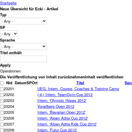
Startseite
Neue Übersicht für Ecki - Artikel
Typ
SP
Sprache
Titel enthält
Operationen
Nid
Datum
SP
Ort
Titel
Spr
23201
UEG: Intern. Course, Coaches & Training Camp
23202
(-4-) Intern. TeamGym-Cup 2012
23203
Intern. 'Olympic Hopes 2012'
23204
Vorarlberg Open 2012
23205
Intern. 'Bavarian Open 2012'
23206
Intern. 'Alpen Adria Cup 2012'
23207
Intern. 'Alpen Adria Kids Cup 2012'
23208
Intern. 'Futur Cup 2012'