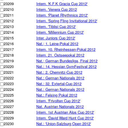
23209
Intern. 'K.F.K Gracia Cup 2012'
23210
Intern. 'Venera Cup 2012
23211
Intern. 'Planet Rhythmics 2012'
23212
Intern. 'Spring Fling Invitational 2012'
23213
Intern. 'Tiblisi Cup 2012'
23214
Intern. 'Millennium Cup 2012'
23215
Inter. Juniors Cup 2012'
23216
Nat.; 1. Leine-Pokal 2012
23217
Intern. 10. Rheinhessen-Pokal 2012
23218
Intern. 21. Ostseepokal 2012
23219
Nat.; German Bundesliga, Final 2012
23220
Nat.: 14. Hessian GymFestival 2012
23221
Nat.: 2. Chemnitz-Cup 2012
23222
Nat.: German Nationals 2012
23223
Nat.: 32. Extertal-Cup 2012
23224
Nat.: German Nationals 2012
23225
Nat.: Felsing Pokal 2012
23226
Intern. 'Frivolten Cup 2012'
23227
Nat. Austrian Nationals 2012
23228
Intern. 1st Austrian Alps Cup 2012'
23229
Intern. 'David Ward Hunt Cup 2012'
23230
Nat.: 'Union-Salzburg Open 2012'