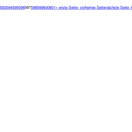
593
594
595
596
597
598
599
600
601
« erste Seite
‹ vorherige Seite
nächste Seite ›