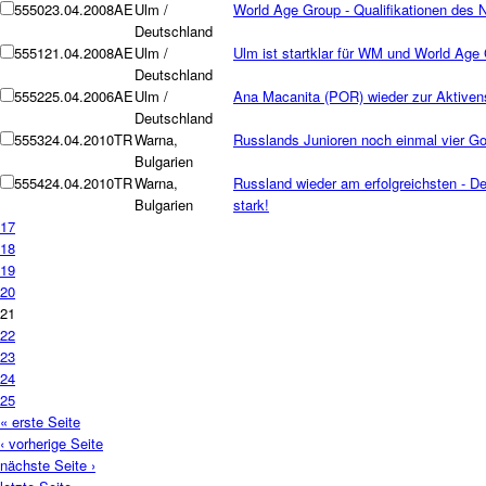
5550
23.04.2008
AE
Ulm /
World Age Group - Qualifikationen des
Deutschland
5551
21.04.2008
AE
Ulm /
Ulm ist startklar für WM und World Age
Deutschland
5552
25.04.2006
AE
Ulm /
Ana Macanita (POR) wieder zur Aktiven
Deutschland
5553
24.04.2010
TR
Warna,
Russlands Junioren noch einmal vier G
Bulgarien
5554
24.04.2010
TR
Warna,
Russland wieder am erfolgreichsten - D
Bulgarien
stark!
17
18
19
20
21
22
23
24
25
« erste Seite
‹ vorherige Seite
nächste Seite ›