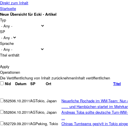
Direkt zum Inhalt
Startseite
Neue Übersicht für Ecki - Artikel
Typ
SP
Sprache
Titel enthält
Operationen
Nid
Datum
SP
Ort
Titel
5525
06.10.2011
AG
Tokio, Japan
Neuerliche Rochade im WM-Team: Nun d
...... und Hambüchen startet im Mehrka
5526
04.10.2011
AG
Tokio, Japan
Andreas Toba sollte deutsche Turn-WM-R
...
5527
29.09.2011
AG
Peking, Tokio
Chinas Turnteams gestylt in Tokio einge