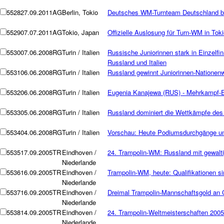
5528
27.09.2011
AG
Berlin, Tokio
Deutsches WM-Turnteam Deutschland be
5529
07.07.2011
AG
Tokio, Japan
Offizielle Auslosung für Turn-WM in Toki
5530
07.06.2008
RG
Turin / Italien
Russische Juniorinnen stark in Einzelfi
Russland und Italien
5531
06.06.2008
RG
Turin / Italien
Russland gewinnt Juniorinnen-Nationen
5532
06.06.2008
RG
Turin / Italien
Eugenia Kanajewa (RUS) - Mehrkampf-E
5533
05.06.2008
RG
Turin / Italien
Russland dominiert die Wettkämpfe des
5534
04.06.2008
RG
Turin / Italien
Vorschau: Heute Podiumsdurchgänge und
5535
17.09.2005
TR
Eindhoven /
24. Trampolin-WM: Russland mit gewalt
Niederlande
5536
16.09.2005
TR
Eindhoven /
Trampolin-WM, heute: Qualifikationen s
Niederlande
5537
16.09.2005
TR
Eindhoven /
Dreimal Trampolin-Mannschaftsgold an 
Niederlande
5538
14.09.2005
TR
Eindhoven /
24. Trampolin-Weltmeisterschaften 2005
Niederlande