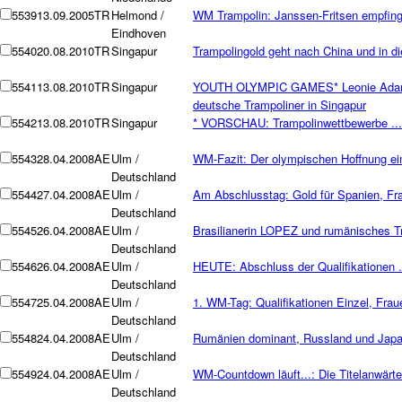
5539
13.09.2005
TR
Helmond /
WM Trampolin: Janssen-Fritsen empfing 
Eindhoven
5540
20.08.2010
TR
Singapur
Trampolingold geht nach China und in di
5541
13.08.2010
TR
Singapur
YOUTH OLYMPIC GAMES* Leonie Adam,
deutsche Trampoliner in Singapur
5542
13.08.2010
TR
Singapur
* VORSCHAU: Trampolinwettbewerbe ...
5543
28.04.2008
AE
Ulm /
WM-Fazit: Der olympischen Hoffnung ei
Deutschland
5544
27.04.2008
AE
Ulm /
Am Abschlusstag: Gold für Spanien, Fr
Deutschland
5545
26.04.2008
AE
Ulm /
Brasilianerin LOPEZ und rumänisches T
Deutschland
5546
26.04.2008
AE
Ulm /
HEUTE: Abschluss der Qualifikationen .
Deutschland
5547
25.04.2008
AE
Ulm /
1. WM-Tag: Qualifikationen Einzel, Frau
Deutschland
5548
24.04.2008
AE
Ulm /
Rumänien dominant, Russland und Japan
Deutschland
5549
24.04.2008
AE
Ulm /
WM-Countdown läuft...: Die Titelanwärter
Deutschland