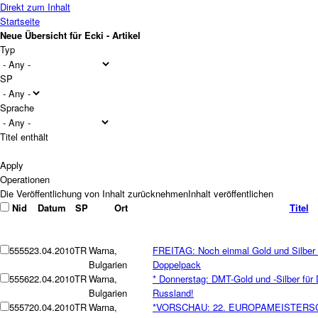
Direkt zum Inhalt
Startseite
Neue Übersicht für Ecki - Artikel
Typ
SP
Sprache
Titel enthält
Operationen
Nid
Datum
SP
Ort
Titel
5555
23.04.2010
TR
Warna,
FREITAG: Noch einmal Gold und Silber 
Bulgarien
Doppelpack
5556
22.04.2010
TR
Warna,
* Donnerstag: DMT-Gold und -Silber für
Bulgarien
Russland!
5557
20.04.2010
TR
Warna,
*VORSCHAU: 22. EUROPAMEISTERSCH