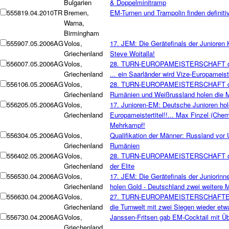
Bulgarien
& Doppelminitramp
5558
19.04.2010
TR
Bremen,
EM-Turnen und Trampolin finden definitiv 
Warna,
Birmingham
5559
07.05.2006
AG
Volos,
17. JEM: Die Gerätefinals der Junioren 
Griechenland
Steve Woitalla!
5560
07.05.2006
AG
Volos,
28. TURN-EUROPAMEISTERSCHAFT der
Griechenland
... ein Saarländer wird Vize-Europameist
5561
06.05.2006
AG
Volos,
28. TURN-EUROPAMEISTERSCHAFT der
Griechenland
Rumänien und Weißrussland holen die M
5562
05.05.2006
AG
Volos,
17. Junioren-EM: Deutsche Junioren ho
Griechenland
Europameistertitel!!... Max Finzel (Che
Mehrkampf!
5563
04.05.2006
AG
Volos,
Qualifikation der Männer: Russland vor U
Griechenland
Rumänien
5564
02.05.2006
AG
Volos,
28. TURN-EUROPAMEISTERSCHAFT der 
Griechenland
der Elite
5565
30.04.2006
AG
Volos,
17. JEM: Die Gerätefinals der Juniori
Griechenland
holen Gold - Deutschland zwei weitere M
5566
30.04.2006
AG
Volos,
27. TURN-EUROPAMEISTERSCHAFTEN 
Griechenland
die Turnwelt mit zwei Siegen wieder et
5567
30.04.2006
AG
Volos,
Janssen-Fritsen gab EM-Cocktail mit Üb
Griechenland