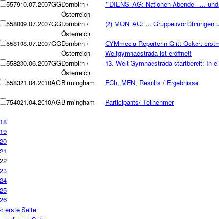
5579
10.07.2007
GG
Dornbirn /
* DIENSTAG: Nationen-Abende - ... und 
Österreich
5580
09.07.2007
GG
Dornbirn /
(2) MONTAG: ... Gruppenvorführungen 
Österreich
5581
08.07.2007
GG
Dornbirn /
GYMmedia-Reporterin Gritt Ockert erstm
Österreich
Weltgymnaestrada ist eröffnet!
5582
30.06.2007
GG
Dornbirn /
13. Welt-Gymnaestrada startbereit: In e
Österreich
5583
21.04.2010
AG
Birmingham
ECh, MEN, Results / Ergebnisse
7540
21.04.2010
AG
Birmingham
Participants/ Teilnehmer
18
19
20
21
22
23
24
25
26
« erste Seite