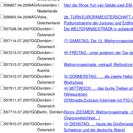
5568
27.04.2006
AG
Amsterdam /
Herr der Ringe Yuri van Gelder sagt EM-
Niederlande
5569
03.04.2006
AG
Volos,
28. TURN-EUROPAMEISTERSCHAFT der
Griechenland
Podiumstraining der Junioren und Eröff
5570
28.09.2007
GG
Dornbirn /
Die WELTGYMNAESTRADA in aufwändig
Österreich
5571
14.07.2007
GG
Dornbirn /
(7) SAMSTAG: Die 13. Weltgymnaestrad
Österreich
5572
13.07.2007
GG
Dornbirn /
(6) FREITAG - unter anderem der Tag der
Österreich
5573
13.07.2007
GG
Dornbirn /
Weltgymnaestrada- verkauft Weltspitzen
Austria
5574
12.07.2007
GG
Dornbirn /
(5) DONNERSTAG: .... die zweite Halbze
Österreich
Workshops
5575
11.07.2007
GG
Dornbirn /
(4) MITTWOCH: ... das bunte Treiben ste
Österreich
Höhepunkten!
5576
11.07.2007
GG
Dornbirn /
GYMmedia-Exklusiv-Interview mit FIG-C
Österreich
5577
10.07.2007
GG
Berlin, Dornbirn
Ronny ZIESMER: Weltgymnaestrada - bei
Chancengleichheit...!
5578
10.07.2007
GG
Dornbirn /
(3) DIENSTAG: ... heute die Großgruppen
Österreich
Schweizer und der deutsche Abend