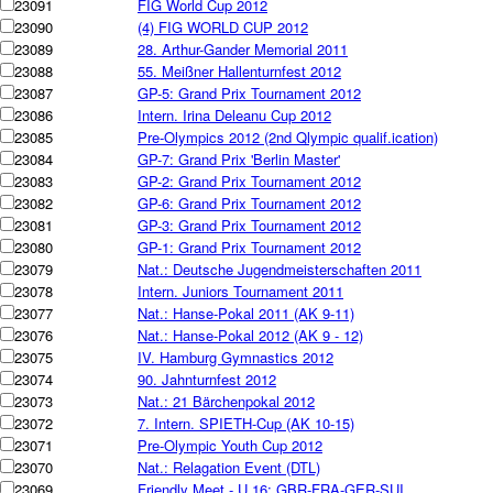
23091
FIG World Cup 2012
23090
(4) FIG WORLD CUP 2012
23089
28. Arthur-Gander Memorial 2011
23088
55. Meißner Hallenturnfest 2012
23087
GP-5: Grand Prix Tournament 2012
23086
Intern. Irina Deleanu Cup 2012
23085
Pre-Olympics 2012 (2nd Qlympic qualif.ication)
23084
GP-7: Grand Prix 'Berlin Master'
23083
GP-2: Grand Prix Tournament 2012
23082
GP-6: Grand Prix Tournament 2012
23081
GP-3: Grand Prix Tournament 2012
23080
GP-1: Grand Prix Tournament 2012
23079
Nat.: Deutsche Jugendmeisterschaften 2011
23078
Intern. Juniors Tournament 2011
23077
Nat.: Hanse-Pokal 2011 (AK 9-11)
23076
Nat.: Hanse-Pokal 2012 (AK 9 - 12)
23075
IV. Hamburg Gymnastics 2012
23074
90. Jahnturnfest 2012
23073
Nat.: 21 Bärchenpokal 2012
23072
7. Intern. SPIETH-Cup (AK 10-15)
23071
Pre-Olympic Youth Cup 2012
23070
Nat.: Relagation Event (DTL)
23069
Friendly Meet - U 16: GBR-FRA-GER-SUI