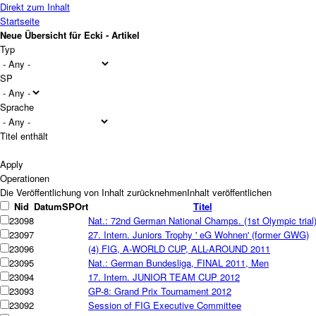
Direkt zum Inhalt
Startseite
Neue Übersicht für Ecki - Artikel
Typ
SP
Sprache
Titel enthält
Operationen
Nid
Datum
SP
Ort
Titel
23098
Nat.: 72nd German National Champs. (1st Olympic trial
23097
27. Intern. Juniors Trophy ' eG Wohnen' (former GWG)
23096
(4) FIG, A-WORLD CUP, ALL-AROUND 2011
23095
Nat.: German Bundesliga, FINAL 2011, Men
23094
17. Intern. JUNIOR TEAM CUP 2012
23093
GP-8: Grand Prix Tournament 2012
23092
Session of FIG Executive Committee