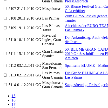
Gran Canaria
Pressegespräch
50. Blume-Festival Gran Cana
5107
21.11.2010
GG
Maspalomas
Gala eröffnet
Zum Blume-Festival gehört 
5108
20.11.2010
GG
Las Palmas
Turnier -
Las Palmas,
Abschluss der EURO TEA
5109
19.11.2010
GG
Tafira
Las Palmas -
Playa del
Der Ankunftstag: Auch viel
5110
18.11.2010
GG
Ingles, Gran
die Insel ...
Canaria
50. BLUME GRAN CANA
Gran Canaria,
5111
15.11.2010
GG
2010:Großes Jubiläum zu Eh
Spanien
Athleten
Maspalomas,
5112
03.12.2011
GG
Spanische BLUME - Matine
San Fernando
Las Palmas,
Die Große BLUME-GALA in 
5113
02.12.2011
GG
Gran Canaria
Las Palmas
Maspalomas /
5114
01.12.2011
GG
Sangesfreudige Preisträger 
Gran Canaria
15
16
17