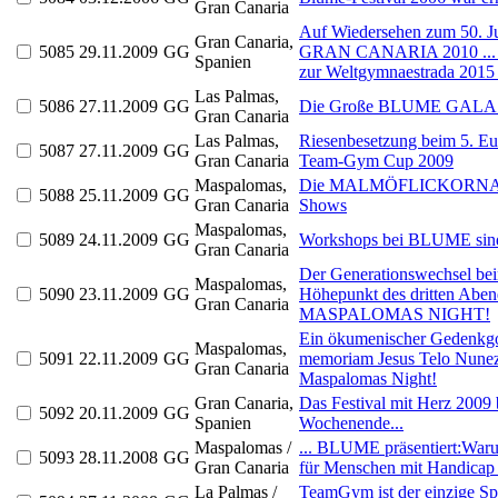
Gran Canaria
Auf Wiedersehen zum 50.
Gran Canaria,
5085
29.11.2009
GG
GRAN CANARIA 2010 ... un
Spanien
zur Weltgymnaestrada 2015 
Las Palmas,
5086
27.11.2009
GG
Die Große BLUME GALA 
Gran Canaria
Las Palmas,
Riesenbesetzung beim 5. Eu
5087
27.11.2009
GG
Gran Canaria
Team-Gym Cup 2009
Maspalomas,
Die MALMÖFLICKORNAS - 
5088
25.11.2009
GG
Gran Canaria
Shows
Maspalomas,
5089
24.11.2009
GG
Workshops bei BLUME sind 
Gran Canaria
Der Generationswechsel bei
Maspalomas,
5090
23.11.2009
GG
Höhepunkt des dritten Aben
Gran Canaria
MASPALOMAS NIGHT!
Ein ökumenischer Gedenkgot
Maspalomas,
5091
22.11.2009
GG
memoriam Jesus Telo Nunez s
Gran Canaria
Maspalomas Night!
Gran Canaria,
Das Festival mit Herz 2009
5092
20.11.2009
GG
Spanien
Wochenende...
Maspalomas /
... BLUME präsentiert:War
5093
28.11.2008
GG
Gran Canaria
für Menschen mit Handicap .
La Palmas /
TeamGym ist der einzige S