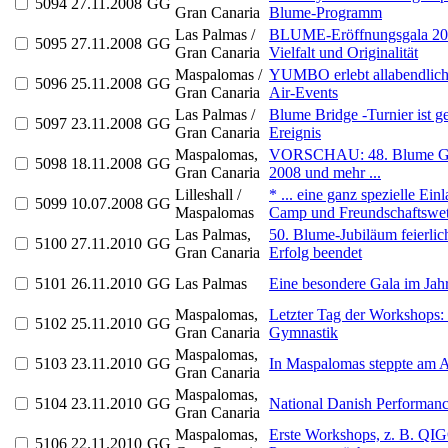
5094
27.11.2008
GG
Gran Canaria
Blume-Programm
Las Palmas /
BLUME-Eröffnungsgala 200
5095
27.11.2008
GG
Gran Canaria
Vielfalt und Originalität
Maspalomas /
YUMBO erlebt allabendlich
5096
25.11.2008
GG
Gran Canaria
Air-Events
Las Palmas /
Blume Bridge -Turnier ist ge
5097
23.11.2008
GG
Gran Canaria
Ereignis
Maspalomas,
VORSCHAU: 48. Blume Gra
5098
18.11.2008
GG
Gran Canaria
2008 und mehr ...
Lilleshall /
* ... eine ganz spezielle Ein
5099
10.07.2008
GG
Maspalomas
Camp und Freundschaftswet
Las Palmas,
50. Blume-Jubiläum feierli
5100
27.11.2010
GG
Gran Canaria
Erfolg beendet
5101
26.11.2010
GG
Las Palmas
Eine besondere Gala im Jahr
Maspalomas,
Letzter Tag der Workshops: .
5102
25.11.2010
GG
Gran Canaria
Gymnastik
Maspalomas,
5103
23.11.2010
GG
In Maspalomas steppte am A
Gran Canaria
Maspalomas,
5104
23.11.2010
GG
National Danish Performa
Gran Canaria
Maspalomas,
Erste Workshops, z. B. QIG
5106
22.11.2010
GG