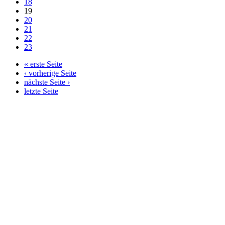
18
19
20
21
22
23
« erste Seite
‹ vorherige Seite
nächste Seite ›
letzte Seite