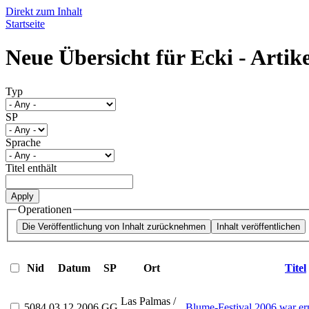
Direkt zum Inhalt
Startseite
Neue Übersicht für Ecki - Artike
Typ
SP
Sprache
Titel enthält
Operationen
Nid
Datum
SP
Ort
Titel
Las Palmas /
5084
03.12.2006
GG
Blume-Festival 2006 war ern