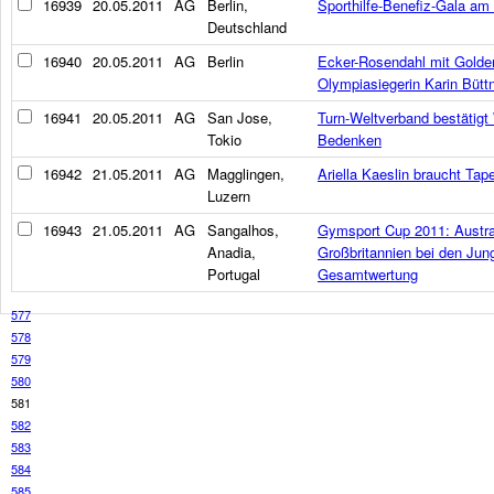
16939
20.05.2011
AG
Berlin,
Sporthilfe-Benefiz-Gala am
Deutschland
16940
20.05.2011
AG
Berlin
Ecker-Rosendahl mit Golde
Olympiasiegerin Karin Büttn
16941
20.05.2011
AG
San Jose,
Turn-Weltverband bestätigt 
Tokio
Bedenken
16942
21.05.2011
AG
Magglingen,
Ariella Kaeslin braucht Ta
Luzern
16943
21.05.2011
AG
Sangalhos,
Gymsport Cup 2011: Austra
Anadia,
Großbritannien bei den Jung
Portugal
Gesamtwertung
577
578
579
580
581
582
583
584
585