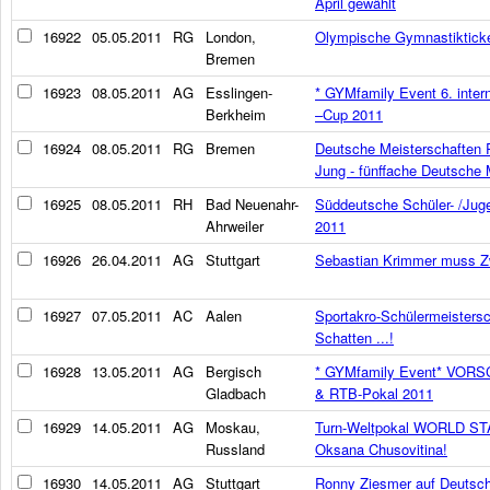
April gewählt
16922
05.05.2011
RG
London,
Olympische Gymnastikticket
Bremen
16923
08.05.2011
AG
Esslingen-
* GYMfamily Event 6. inter
Berkheim
–Cup 2011
16924
08.05.2011
RG
Bremen
Deutsche Meisterschaften 
Jung - fünffache Deutsche 
16925
08.05.2011
RH
Bad Neuenahr-
Süddeutsche Schüler- /Jug
Ahrweiler
2011
16926
26.04.2011
AG
Stuttgart
Sebastian Krimmer muss Z
16927
07.05.2011
AC
Aalen
Sportakro-Schülermeistersc
Schatten ...!
16928
13.05.2011
AG
Bergisch
* GYMfamily Event* VORSC
Gladbach
& RTB-Pokal 2011
16929
14.05.2011
AG
Moskau,
Turn-Weltpokal WORLD STA
Russland
Oksana Chusovitina!
16930
14.05.2011
AG
Stuttgart
Ronny Ziesmer auf Deutsche