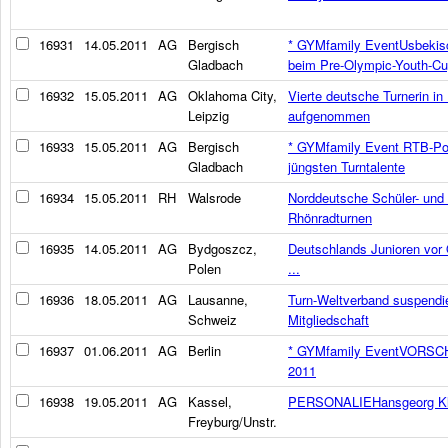
16931
14.05.2011
AG
Bergisch
* GYMfamily EventUsbekisc
Gladbach
beim Pre-Olympic-Youth-C
16932
15.05.2011
AG
Oklahoma City,
Vierte deutsche Turnerin in 
Leipzig
aufgenommen
16933
15.05.2011
AG
Bergisch
* GYMfamily Event RTB-Poka
Gladbach
jüngsten Turntalente
16934
15.05.2011
RH
Walsrode
Norddeutsche Schüler- und
Rhönradturnen
16935
14.05.2011
AG
Bydgoszcz,
Deutschlands Junioren vor 
Polen
...
16936
18.05.2011
AG
Lausanne,
Turn-Weltverband suspendie
Schweiz
Mitgliedschaft
16937
01.06.2011
AG
Berlin
* GYMfamily EventVORSCHA
2011
16938
19.05.2011
AG
Kassel,
PERSONALIEHansgeorg Klin
Freyburg/Unstr.