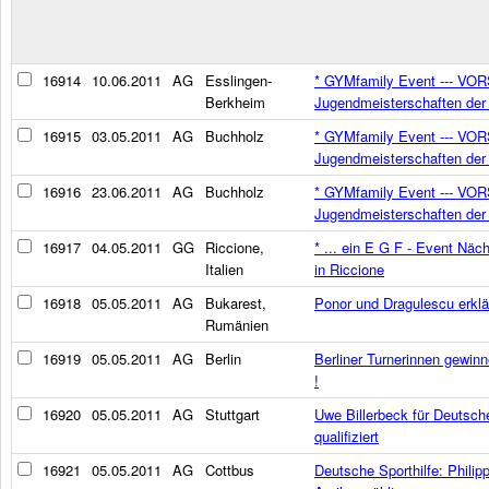
16914
10.06.2011
AG
Esslingen-
* GYMfamily Event --- VO
Berkheim
Jugendmeisterschaften der
16915
03.05.2011
AG
Buchholz
* GYMfamily Event --- VO
Jugendmeisterschaften der
16916
23.06.2011
AG
Buchholz
* GYMfamily Event --- VO
Jugendmeisterschaften der
16917
04.05.2011
GG
Riccione,
* ... ein E G F - Event N
Italien
in Riccione
16918
05.05.2011
AG
Bukarest,
Ponor und Dragulescu erklä
Rumänien
16919
05.05.2011
AG
Berlin
Berliner Turnerinnen gewinn
!
16920
05.05.2011
AG
Stuttgart
Uwe Billerbeck für Deutsch
qualifiziert
16921
05.05.2011
AG
Cottbus
Deutsche Sporthilfe: Phili