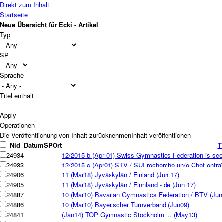
Direkt zum Inhalt
Startseite
Neue Übersicht für Ecki - Artikel
Typ
SP
Sprache
Titel enthält
Operationen
Nid
Datum
SP
Ort
T
24934
12/2015-b (Apr 01) Swiss Gymnastics Federation is see
24933
12/2015-c (Apr01) STV / SUI recherche un/e Chef entraî
24906
11 (Mar18) Jyväskylän / Finland (Jun 17)
24905
11 (Mar18) Jyväskylän / Finnland - de (Jun 17)
24887
10 (Mar10) Bavarian Gymnastics Federation / BTV (Jun
24886
10 (Mar10) Bayerischer Turnverband (Jun09)
24841
(Jan14) TOP Gymnastic Stockholm ... (May13)