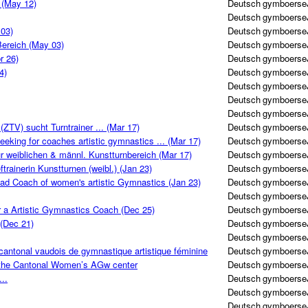
 (May 12)
Deutsch
gymboerse
Deutsch
gymboerse
 03)
Deutsch
gymboerse
Bereich (May 03)
Deutsch
gymboerse
r 26)
Deutsch
gymboerse
4)
Deutsch
gymboerse
Deutsch
gymboerse
Deutsch
gymboerse
Deutsch
gymboerse
ZTV) sucht Turntrainer ... (Mar 17)
Deutsch
gymboerse
eeking for coaches artistic gymnastics ... (Mar 17)
Deutsch
gymboerse
für weiblichen & männl. Kunstturnbereich (Mar 17)
Deutsch
gymboerse
trainerin Kunstturnen (weibl.) (Jan 23)
Deutsch
gymboerse
ead Coach of women's artistic Gymnastics (Jan 23)
Deutsch
gymboerse
Deutsch
gymboerse
r a Artistic Gymnastics Coach (Dec 25)
Deutsch
gymboerse
(Dec 21)
Deutsch
gymboerse
Deutsch
gymboerse
cantonal vaudois de gymnastique artistique féminine
Deutsch
gymboerse
 the Cantonal Women’s AGw center
Deutsch
gymboerse
..
Deutsch
gymboerse
Deutsch
gymboerse
Deutsch
gymboerse