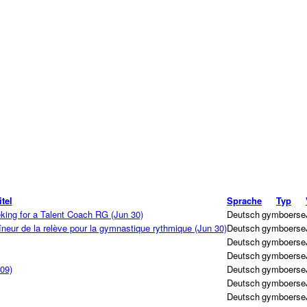
itel
Sprache
Typ
king for a Talent Coach RG (Jun 30)
Deutsch
gymboerse
neur de la relève pour la gymnastique rythmique (Jun 30)
Deutsch
gymboerse
Deutsch
gymboerse
Deutsch
gymboerse
09)
Deutsch
gymboerse
Deutsch
gymboerse
Deutsch
gymboerse