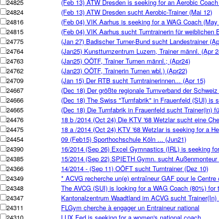
24825
(Feb 13) ATW Dresden is seeking for an Aerobic Coach
24824
(Feb 13) ATW Dresden sucht Aerobic-Trainer (Mai 12)
24816
(Feb 04) VIK Aarhus is seeking for a WAG Coach (May
24815
(Feb 04) VIK Aarhus sucht Turntrainerin für weiblichen 
24775
(Jan 27) Badischer Turner-Bund sucht Landestrainer (Ap
24764
(Jan25) Kunstturnzentrum Luzern, Trainer männl. (Apr 2
24763
(Jan25) OÖTF, Trainer Turnen männl.; (Apr24)
24762
(Jan23) OÖTF, Trainerin Turnen wbl.) (Apr22)
24709
(Jan 15) Der RTB sucht Turntrainerinnen... (Apr 15)
24667
(Dec 18) Der größte regionale Turnverband der Schweiz (
24666
(Dec 18) The Swiss "Turnfabrik" in Frauenfeld (SUI) is s
24665
(Dec 18) Die Turnfabrik in Frauenfeld sucht Trainer(in) 
24476
18 b /2014 (Oct 24) Die KTV '68 Wetzlar sucht eine Chef
24475
18 a /2014 (Oct 24) KTV '68 Wetzlar is seeking for a H
24454
09 (Feb15) Sporthochschule Köln ... (Jun21)
24390
16/2014 (Sep 26) Excel Gymnastics (IRL) is seeking fo
24385
15/2014 (Sep 22) SPIETH Gymn. sucht Außenmonteur 
24366
14/2014 - (Sep 11) OÖFT sucht Turntrainer (Dez 10)
24349
* ACVG recherche un(e) entraîneur GAF pour le Centre 
24348
The AVCG (SUI) is looking for a WAG Coach (80%) for
24347
Kantonalzentrum Waadtland im ACVG sucht Trainer(In) .
24311
FLGym cherche à engager un Entraineur national
24310
LUX Fed is seeking for a women's national coach