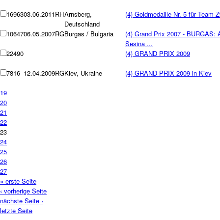
16963
03.06.2011
RH
Arnsberg,
(4) Goldmedaille Nr. 5 für Team 
Deutschland
10647
06.05.2007
RG
Burgas / Bulgaria
(4) Grand Prix 2007 - BURGAS: A 
Sesina ...
22490
(4) GRAND PRIX 2009
7816
12.04.2009
RG
Kiev, Ukraine
(4) GRAND PRIX 2009 in Kiev
19
20
21
22
23
24
25
26
27
« erste Seite
‹ vorherige Seite
nächste Seite ›
letzte Seite