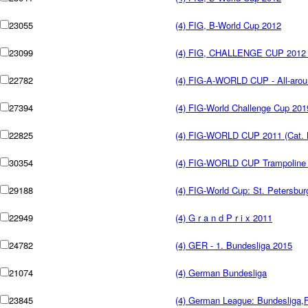
23055
(4) FIG, B-World Cup 2012
23099
(4) FIG, CHALLENGE CUP 2012 
22782
(4) FIG-A-WORLD CUP - All-aro
27394
(4) FIG-World Challenge Cup 201
22825
(4) FIG-WORLD CUP 2011 (Cat. B
30354
(4) FIG-WORLD CUP Trampoline 
29188
(4) FIG-World Cup: St. Petersbur
22949
(4) G r a n d P r i x 2011
24782
(4) GER - 1. Bundesliga 2015
21074
(4) German Bundesliga
23845
(4) German League: Bundesliga