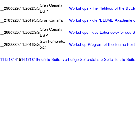
Cran Canaria,
29608
29.11.2022
GG
Workshops - the lifeblood of the BLU
ESP
27839
28.11.2019
GG
Gran Canaria
Workshops - die "BLUME Akademie d
Cran Canaria,
29607
29.11.2022
GG
Workshops - das Lebenselexier des 
ESP
San Fernando,
26228
30.11.2016
GG
Workshop Program of the Blume-Fest
GC
11
12
13
14
15
16
17
18
19
« erste Seite
‹ vorherige Seite
nächste Seite ›
letzte Seit