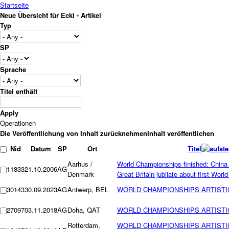
Startseite
Neue Übersicht für Ecki - Artikel
Typ
SP
Sprache
Titel enthält
Operationen
Nid
Datum
SP
Ort
Titel
Aarhus /
World Championships finished: China 
11833
21.10.2006
AG
Denmark
Great Britain jubilate about first Wor
30143
30.09.2023
AG
Antwerp, BEL
WORLD CHAMPIONSHIPS ARTISTI
27097
03.11.2018
AG
Doha, QAT
WORLD CHAMPIONSHIPS ARTISTI
Rotterdam,
WORLD CHAMPIONSHIPS ARTISTIC 