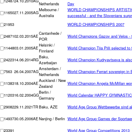
12487
24.10.2010
AG
Netherlands
Day
Melbourne /
WORLD CHAMPIONSHIPS ARTISTIC
11650
27.11.2005
AG
Australia
successful - and the Slovenians surpr
21953
WORLD CHAMPIONSHIPS 2007
Cantanhede /
24871
02.03.2015
AE
World Champions Gazov and Velos - 
POR
Helsinki /
11448
03.01.2005
AE
World Champion Tiia Piili selected to 
Finnland
Baku,
24223
14.06.2014
RG
World Champion Kudryavtseva is als
Azerbaijan
Amsterdam /
7563
26.04.2007
AG
World Champion Ferrari sovereign in 
Netherlands
Auckland / New
11383
18.10.2004
AE
World Champion Angela McMillan won
Zealand
Berlin /
11203
16.02.2004
GG
World Calendar HAPPY GYMNASTIC
Germany
29082
29.11.2021
TR
Baku, AZE
World Age Group Wettbewerbe sind 
14937
30.05.2006
AE
Nanjing / Berlin
World Age Group Games der Sportaer
23391
World Age Group Competitions 2013