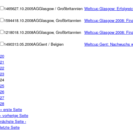
14656
27.10.2005
AG
Glasgow / Großbritannien
Weltcup Glasgow: Erfolgrei
15944
18.10.2008
AG
Glasgow, Großbritannien
Weltcup Glasgow 2008: Fina
12180
18.10.2008
AG
Glasgow, Großbritannien
Weltcup Glasgow 2008: Fina
14903
13.05.2006
AG
Gent / Belgien
Weltcup Gent: Nachwuchs will
20
21
22
23
24
25
26
27
28
« erste Seite
‹ vorherige Seite
nächste Seite ›
letzte Seite