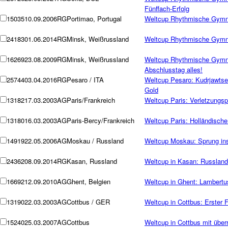
Fünffach-Erfolg
15035
10.09.2006
RG
Portimao, Portugal
Weltcup Rhythmische Gymna
24183
01.06.2014
RG
Minsk, Weißrussland
Weltcup Rhythmische Gymna
16269
23.08.2009
RG
Minsk, Weißrussland
Weltcup Rhythmische Gymn
Abschlusstag alles!
25744
03.04.2016
RG
Pesaro / ITA
Weltcup Pesaro: Kudrjawts
Gold
13182
17.03.2003
AG
Paris/Frankreich
Weltcup Paris: Verletzungs
13180
16.03.2003
AG
Paris-Bercy/Frankreich
Weltcup Paris: Holländisch
14919
22.05.2006
AG
Moskau / Russland
Weltcup Moskau: Sprung ins
24362
08.09.2014
RG
Kasan, Russland
Weltcup in Kasan: Russland
16692
12.09.2010
AG
Ghent, Belgien
Weltcup in Ghent: Lambertus
13190
22.03.2003
AG
Cottbus / GER
Weltcup in Cottbus: Erster F
15240
25.03.2007
AG
Cottbus
Weltcup in Cottbus mit übe