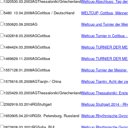
13205
30.03.2003
AG
Thessaloniki/Griechenland
Weltcup-Abschluss: Tag der
5480
13.04.2008
AG
Cottbus / Deutschland
WELTCUP, Cottbus, Männer:
13506
20.09.2003
AG
Weltcup und Turnier der Meis
14328
18.03.2005
AG
Cottbus
Weltcup Turnier in Cottbus -
14844
24.03.2006
AG
Cottbus
Weltcup TURNIER DER MEIST
14696
29.11.2005
AG
Cottbus
Weltcup TURNIER DER MEIS
15571
28.01.2008
AG
Cottbus
Weltcup Turnier der Meister 
15756
16.05.2008
AG
Tianjin / China
Weltcup Tianjin: Acht der ze
13204
29.03.2003
AG
Thessaloniki/Griechenland
Weltcup Thessaloniki: Erste
23929
19.03.2014
RG
Stuttgart
Weltcup Stuttgart 2014 - R
16539
05.04.2010
RG
St. Petersburg, Russland
Weltcup Rhythmische Gymnas
28726
28.03.2021
RG
Sofia, BUL
Weltcup Rhythmische Gymnas