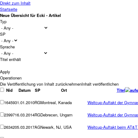
Direkt zum Inhalt
Startseite
Neue Übersicht für Ecki - Artikel
Typ
SP
Sprache
Titel enthält
Operationen
Nid
Datum
SP
Ort
Titel
16459
31.01.2010
RG
Montreal, Kanada
Weltcup-Auftakt der Gymnas
23997
16.03.2014
RG
Debrecen, Ungarn
Weltcup-Auftakt der Gymnas
26342
05.03.2017
AG
Newark, NJ, USA
Weltcup-Auftakt beim AT&T