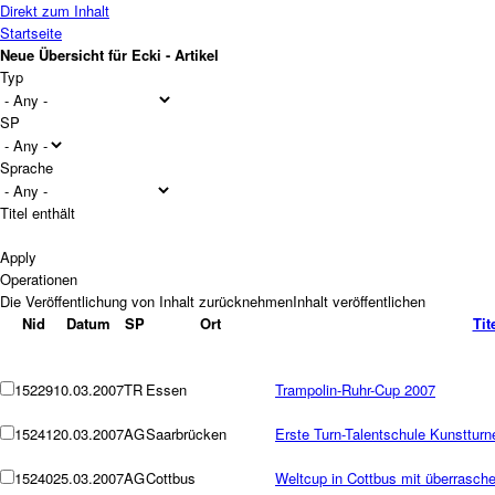
Direkt zum Inhalt
Startseite
Neue Übersicht für Ecki - Artikel
Typ
SP
Sprache
Titel enthält
Operationen
Nid
Datum
SP
Ort
Tit
15229
10.03.2007
TR
Essen
Trampolin-Ruhr-Cup 2007
15241
20.03.2007
AG
Saarbrücken
Erste Turn-Talentschule Kunstturn
15240
25.03.2007
AG
Cottbus
Weltcup in Cottbus mit überrasch