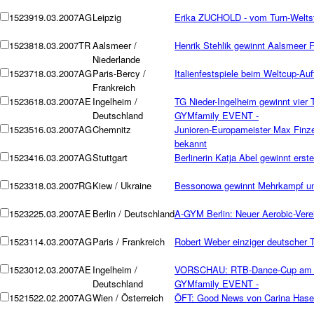
15239
19.03.2007
AG
Leipzig
Erika ZUCHOLD - vom Turn-Weltsta
15238
18.03.2007
TR
Aalsmeer /
Henrik Stehlik gewinnt Aalsmeer 
Niederlande
15237
18.03.2007
AG
Paris-Bercy /
Italienfestspiele beim Weltcup-Auf
Frankreich
15236
18.03.2007
AE
Ingelheim /
TG Nieder-Ingelheim gewinnt vier 
Deutschland
GYMfamily EVENT -
15235
16.03.2007
AG
Chemnitz
Junioren-Europameister Max Finzel
bekannt
15234
16.03.2007
AG
Stuttgart
Berlinerin Katja Abel gewinnt erst
15233
18.03.2007
RG
Kiew / Ukraine
Bessonowa gewinnt Mehrkampf und
15232
25.03.2007
AE
Berlin / Deutschland
A-GYM Berlin: Neuer Aerobic-Verei
15231
14.03.2007
AG
Paris / Frankreich
Robert Weber einziger deutscher 
15230
12.03.2007
AE
Ingelheim /
VORSCHAU: RTB-Dance-Cup am 17
Deutschland
GYMfamily EVENT -
15215
22.02.2007
AG
Wien / Österreich
ÖFT: Good News von Carina Hasen