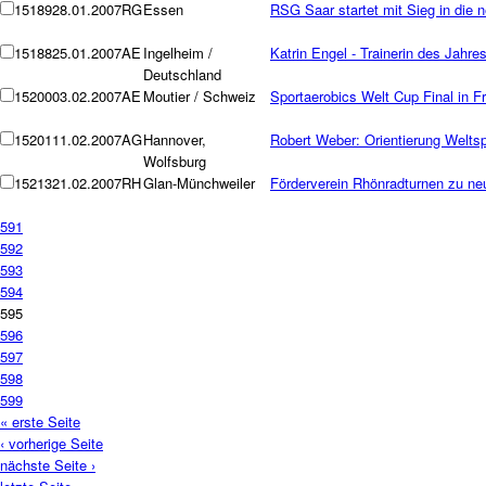
15189
28.01.2007
RG
Essen
RSG Saar startet mit Sieg in die 
15188
25.01.2007
AE
Ingelheim /
Katrin Engel - Trainerin des Jahre
Deutschland
15200
03.02.2007
AE
Moutier / Schweiz
Sportaerobics Welt Cup Final in F
15201
11.02.2007
AG
Hannover,
Robert Weber: Orientierung Weltspi
Wolfsburg
15213
21.02.2007
RH
Glan-Münchweiler
Förderverein Rhönradturnen zu n
591
592
593
594
595
596
597
598
599
« erste Seite
‹ vorherige Seite
nächste Seite ›