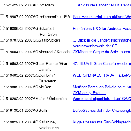
15214
22.02.2007
AG
Potsdam
...Blick in die Länder : MTB steht
15199
07.02.2007
AG
Indianapolis / USA
Paul Hamm kehrt zum aktiven We
15198
06.02.2007
AG
Bukarest
Rumäniens EX-Star Andreea Raduc
/Rumänien
15197
07.02.2007
GG
Saarbrücken
... Blick in die Länder: Nachmache
Vereinswettbewerb der STJ
15196
04.02.2007
AG
Montreal / Kanada
GYMbörse: Cirque du Soleil sucht 
15195
03.02.2007
RG
Las Palmas/Gran
47. BLUME-Gran Canaria wieder mi
Canaria
15194
05.02.2007
GG
Dornbirn /
WELTGYMNAESTRADA: Ticket-Vorv
Österreich
15193
05.02.2007
AG
Meißen
Meißner Porzellan-Pokale beim 50.
GYMfamily Event --
15192
02.02.2007
AE
Linz / Österreich
Was macht eigentlich... Lubi GA
15191
30.01.2007
AG
Berlin
Europäisches Jahr der Chancenglei
15190
29.01.2007
AG
Karlsruhe,
Kugelstossen mit Rad-Schlagtechni
Nordhausen