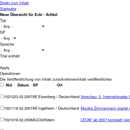
Direkt zum Inhalt
Startseite
Neue Übersicht für Ecki - Artikel
Typ
SP
Sprache
Titel enthält
Operationen
Nid
Datum
SP
Ort
15212
23.02.2007
AE
Eisenberg / Deutschland
Vorschau: 3. Internationales
15211
18.02.2007
AE
Ingelheim / Deutschland
Monika Zimmermann startet d
15210
19.02.2006
AG
Ostfildern
LEON* ab 2007 komplett vierf