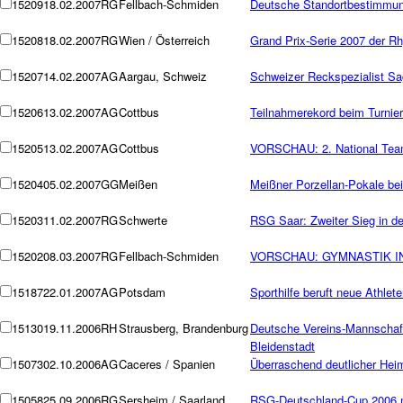
15209
18.02.2007
RG
Fellbach-Schmiden
Deutsche Standortbestimmu
15208
18.02.2007
RG
Wien / Österreich
Grand Prix-Serie 2007 der R
15207
14.02.2007
AG
Aargau, Schweiz
Schweizer Reckspezialist Sa
15206
13.02.2007
AG
Cottbus
Teilnahmerekord beim Turnier 
15205
13.02.2007
AG
Cottbus
VORSCHAU: 2. National Team
15204
05.02.2007
GG
Meißen
Meißner Porzellan-Pokale bei
15203
11.02.2007
RG
Schwerte
RSG Saar: Zweiter Sieg in de
15202
08.03.2007
RG
Fellbach-Schmiden
VORSCHAU: GYMNASTIK INT
15187
22.01.2007
AG
Potsdam
Sporthilfe beruft neue Athle
15130
19.11.2006
RH
Strausberg, Brandenburg
Deutsche Vereins-Mannschafts
Bleidenstadt
15073
02.10.2006
AG
Caceres / Spanien
Überraschend deutlicher Hei
15058
25.09.2006
RG
Sersheim / Saarland
RSG-Deutschland-Cup 2006 mi