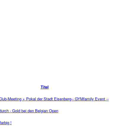
Titel
 Club-Meeting + Pokal der Stadt Eisenberg-- GYMfamily Event --
urch - Gold bei den Belgian Open
arbig !