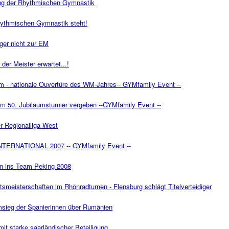
ng der Rhythmischen Gymnastik
hythmischen Gymnastik steht!
ger nicht zur EM
der Meister erwartet...!
 - nationale Ouvertüre des WM-Jahres-- GYMfamily Event --
m 50. Jubiläumsturnier vergeben --GYMfamily Event --
r Regionalliga West
ERNATIONAL 2007 -- GYMfamily Event --
ten ins Team Peking 2008
meisterschaften im Rhönradturnen - Flensburg schlägt Titelverteidiger
msieg der Spanierinnen über Rumänien
t starke saarländischer Beteiligung