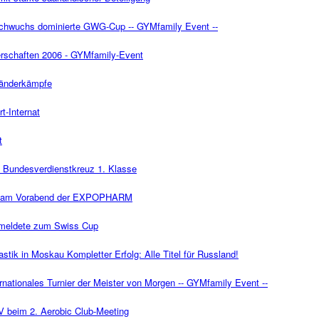
chwuchs dominierte GWG-Cup -- GYMfamily Event --
rschaften 2006 - GYMfamily-Event
Länderkämpfe
t-Internat
t
t Bundesverdienstkreuz 1. Klasse
te am Vorabend der EXPOPHARM
 meldete zum Swiss Cup
ik in Moskau Kompletter Erfolg: Alle Titel für Russland!
ionales Turnier der Meister von Morgen -- GYMfamily Event --
V beim 2. Aerobic Club-Meeting