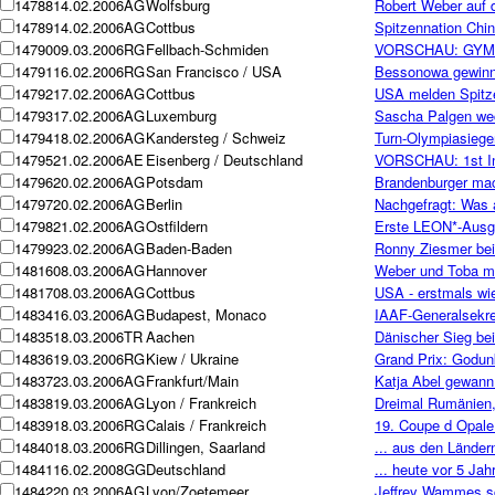
14788
14.02.2006
AG
Wolfsburg
Robert Weber auf 
14789
14.02.2006
AG
Cottbus
Spitzennation Chin
14790
09.03.2006
RG
Fellbach-Schmiden
VORSCHAU: GYMN
14791
16.02.2006
RG
San Francisco / USA
Bessonowa gewinnt
14792
17.02.2006
AG
Cottbus
USA melden Spitzen
14793
17.02.2006
AG
Luxemburg
Sascha Palgen wec
14794
18.02.2006
AG
Kandersteg / Schweiz
Turn-Olympiasieger
14795
21.02.2006
AE
Eisenberg / Deutschland
VORSCHAU: 1st Int
14796
20.02.2006
AG
Potsdam
Brandenburger mac
14797
20.02.2006
AG
Berlin
Nachgefragt: Was 
14798
21.02.2006
AG
Ostfildern
Erste LEON*-Ausga
14799
23.02.2006
AG
Baden-Baden
Ronny Ziesmer bei
14816
08.03.2006
AG
Hannover
Weber und Toba mi
14817
08.03.2006
AG
Cottbus
USA - erstmals wie
14834
16.03.2006
AG
Budapest, Monaco
IAAF-Generalsekret
14835
18.03.2006
TR
Aachen
Dänischer Sieg be
14836
19.03.2006
RG
Kiew / Ukraine
Grand Prix: Godun
14837
23.03.2006
AG
Frankfurt/Main
Katja Abel gewann 
14838
19.03.2006
AG
Lyon / Frankreich
Dreimal Rumänien,
14839
18.03.2006
RG
Calais / Frankreich
19. Coupe d Opale
14840
18.03.2006
RG
Dillingen, Saarland
... aus den Länder
14841
16.02.2008
GG
Deutschland
... heute vor 5 Ja
14842
20.03.2006
AG
Lyon/Zoetemeer
Jeffrey Wammes sc