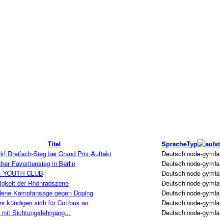
Titel
Sprache
Typ
k! Dreifach-Sieg bei Grand Prix Auftakt
Deutsch
node-gymla
her Favoritensieg in Berlin
Deutsch
node-gymla
 YOUTH CLUB
Deutsch
node-gymla
igkeit der Rhönradszene
Deutsch
node-gymla
edene Kampfansage gegen Doping
Deutsch
node-gymla
s kündigen sich für Cottbus an
Deutsch
node-gymla
mit Sichtungslehrgang...
Deutsch
node-gymla