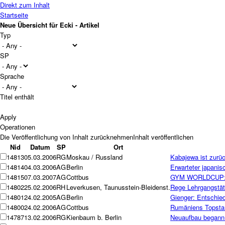
Direkt zum Inhalt
Startseite
Neue Übersicht für Ecki - Artikel
Typ
SP
Sprache
Titel enthält
Operationen
Nid
Datum
SP
Ort
14813
05.03.2006
RG
Moskau / Russland
Kabajewa ist zurüc
14814
04.03.2006
AG
Berlin
Erwarteter japanisc
14815
07.03.2007
AG
Cottbus
GYM WORLDCUP:
14802
25.02.2006
RH
Leverkusen, Taunusstein-Bleidenst.
Rege Lehrgangstät
14801
24.02.2005
AG
Berlin
Gienger: Entschi
14800
24.02.2006
AG
Cottbus
Rumäniens Topstar
14787
13.02.2006
RG
Kienbaum b. Berlin
Neuaufbau begann 