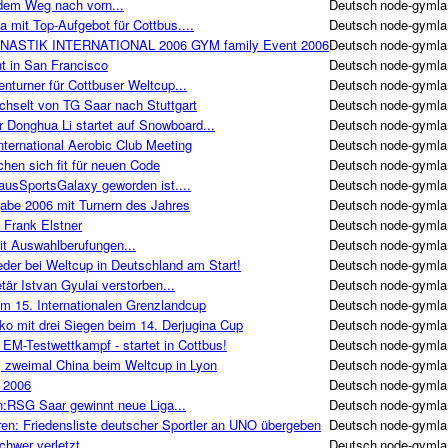
dem Weg nach vorn...
Deutsch
node-gymla
a mit Top-Aufgebot für Cottbus....
Deutsch
node-gymla
ASTIK INTERNATIONAL 2006 GYM family Event 2006
Deutsch
node-gymla
 in San Francisco
Deutsch
node-gymla
turner für Cottbuser Weltcup...
Deutsch
node-gymla
hselt von TG Saar nach Stuttgart
Deutsch
node-gymla
 Donghua Li startet auf Snowboard...
Deutsch
node-gymla
ernational Aerobic Club Meeting
Deutsch
node-gymla
hen sich fit für neuen Code
Deutsch
node-gymla
ausSportsGalaxy geworden ist....
Deutsch
node-gymla
be 2006 mit Turnern des Jahres
Deutsch
node-gymla
 Frank Elstner
Deutsch
node-gymla
t Auswahlberufungen...
Deutsch
node-gymla
der bei Weltcup in Deutschland am Start!
Deutsch
node-gymla
är Istvan Gyulai verstorben...
Deutsch
node-gymla
im 15. Internationalen Grenzlandcup
Deutsch
node-gymla
ko mit drei Siegen beim 14. Derjugina Cup
Deutsch
node-gymla
EM-Testwettkampf - startet in Cottbus!
Deutsch
node-gymla
 zweimal China beim Weltcup in Lyon
Deutsch
node-gymla
 2006
Deutsch
node-gymla
n:RSG Saar gewinnt neue Liga...
Deutsch
node-gymla
hren: Friedensliste deutscher Sportler an UNO übergeben
Deutsch
node-gymla
hwer verletzt...
Deutsch
node-gymla