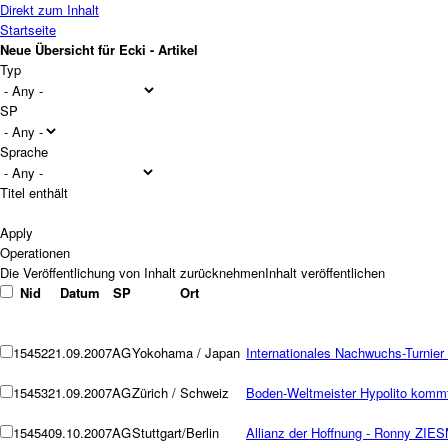
Direkt zum Inhalt
Startseite
Neue Übersicht für Ecki - Artikel
Typ
SP
Sprache
Titel enthält
Operationen
Nid
Datum
SP
Ort
15452
21.09.2007
AG
Yokohama / Japan
Internationales Nachwuchs-Turnie
15453
21.09.2007
AG
Zürich / Schweiz
Boden-Weltmeister Hypolito ko
15454
09.10.2007
AG
Stuttgart/Berlin
Allianz der Hoffnung - Ronny ZI