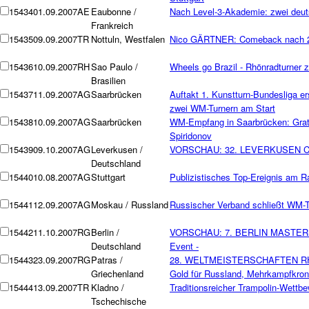
15434
01.09.2007
AE
Eaubonne /
Nach Level-3-Akademie: zwei deuts
Frankreich
15435
09.09.2007
TR
Nottuln, Westfalen
Nico GÄRTNER: Comeback nach 2
15436
10.09.2007
RH
Sao Paulo /
Wheels go Brazil - Rhönradturner
Brasilien
15437
11.09.2007
AG
Saarbrücken
Auftakt 1. Kunstturn-Bundesliga e
zwei WM-Turnern am Start
15438
10.09.2007
AG
Saarbrücken
WM-Empfang in Saarbrücken: Grat
Spiridonov
15439
09.10.2007
AG
Leverkusen /
VORSCHAU: 32. LEVERKUSEN CUP
Deutschland
15440
10.08.2007
AG
Stuttgart
Publizistisches Top-Ereignis am 
15441
12.09.2007
AG
Moskau / Russland
Russischer Verband schließt WM-T
15442
11.10.2007
RG
Berlin /
VORSCHAU: 7. BERLIN MASTERS 
Deutschland
Event -
15443
23.09.2007
RG
Patras /
28. WELTMEISTERSCHAFTEN R
Griechenland
Gold für Russland, Mehrkampfkro
15444
13.09.2007
TR
Kladno /
Traditionsreicher Trampolin-Wettb
Tschechische