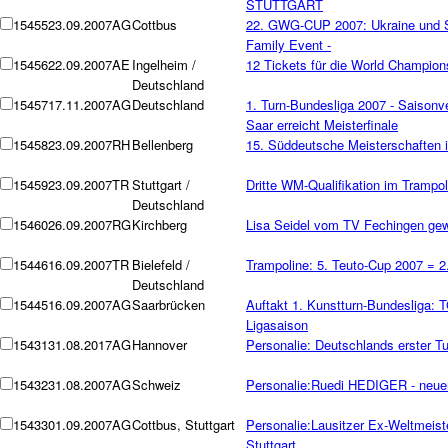
STUTTGART
15455
23.09.2007
AG
Cottbus
22. GWG-CUP 2007: Ukraine und Sc
Family Event -
15456
22.09.2007
AE
Ingelheim /
12 Tickets für die World Champion
Deutschland
15457
17.11.2007
AG
Deutschland
1. Turn-Bundesliga 2007 - Saisonve
Saar erreicht Meisterfinale
15458
23.09.2007
RH
Bellenberg
15. Süddeutsche Meisterschaften 
15459
23.09.2007
TR
Stuttgart /
Dritte WM-Qualifikation im Trampol
Deutschland
15460
26.09.2007
RG
Kirchberg
Lisa Seidel vom TV Fechingen ge
15446
16.09.2007
TR
Bielefeld /
Trampoline: 5. Teuto-Cup 2007 = 2
Deutschland
15445
16.09.2007
AG
Saarbrücken
Auftakt 1. Kunstturn-Bundesliga: T
Ligasaison
15431
31.08.2017
AG
Hannover
Personalie: Deutschlands erster T
15432
31.08.2007
AG
Schweiz
Personalie:Ruedi HEDIGER - neue
15433
01.09.2007
AG
Cottbus, Stuttgart
Personalie:Lausitzer Ex-Weltmeis
Stuttgart