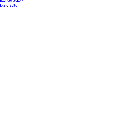
nächste Seite ›
letzte Seite