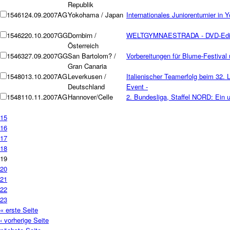
Republik
15461
24.09.2007
AG
Yokohama / Japan
Internationales Juniorenturnier in
15462
20.10.2007
GG
Dornbirn /
WELTGYMNAESTRADA - DVD-Edition
Österreich
15463
27.09.2007
GG
San Bartolom? /
Vorbereitungen für Blume-Festival
Gran Canaria
15480
13.10.2007
AG
Leverkusen /
Italienischer Teamerfolg beim 32.
Deutschland
Event -
15481
10.11.2007
AG
Hannover/Celle
2. Bundesliga, Staffel NORD: Ein 
15
16
17
18
19
20
21
22
23
« erste Seite
‹ vorherige Seite