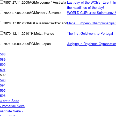
7857
27.11.2005
AG
Melbourne / Australia
Last day of the WCh’s: Event f
the headlines of the day!
7829
27.04.2008
AG
Maribor / Slovenia
WORLD CUP: 41st Salamunov Me
7828
17.02.2008
AG
Lausanne/Switzerland
Mens European Championships: D
7870
12.11.2010
TR
Metz, France
The first Gold went to Portugal 
7871
08.09.2009
RG
Mie, Japan
Judging in Rhythmic Gymnastics 
588
589
590
591
592
593
594
595
596
« erste Seite
‹ vorherige Seite
nächste Seite ›