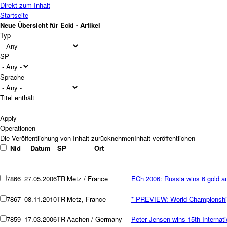
Direkt zum Inhalt
Startseite
Neue Übersicht für Ecki - Artikel
Typ
SP
Sprache
Titel enthält
Operationen
Nid
Datum
SP
Ort
7866
27.05.2006
TR
Metz / France
ECh 2006: Russia wins 6 gold a
7867
08.11.2010
TR
Metz, France
* PREVIEW: World Championship
7859
17.03.2006
TR
Aachen / Germany
Peter Jensen wins 15th Internat