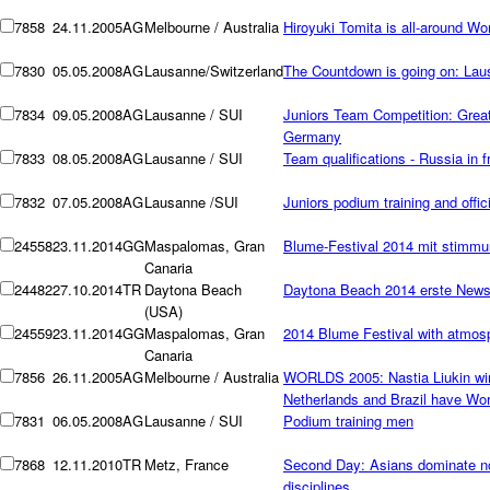
7858
24.11.2005
AG
Melbourne / Australia
Hiroyuki Tomita is all-around W
7830
05.05.2008
AG
Lausanne/Switzerland
The Countdown is going on: Lausa
7834
09.05.2008
AG
Lausanne / SUI
Juniors Team Competition: Great 
Germany
7833
08.05.2008
AG
Lausanne / SUI
Team qualifications - Russia in 
7832
07.05.2008
AG
Lausanne /SUI
Juniors podium training and offi
24558
23.11.2014
GG
Maspalomas, Gran
Blume-Festival 2014 mit stimmu
Canaria
24482
27.10.2014
TR
Daytona Beach
Daytona Beach 2014 erste New
(USA)
24559
23.11.2014
GG
Maspalomas, Gran
2014 Blume Festival with atmos
Canaria
7856
26.11.2005
AG
Melbourne / Australia
WORLDS 2005: Nastia Liukin wins
Netherlands and Brazil have Wo
7831
06.05.2008
AG
Lausanne / SUI
Podium training men
7868
12.11.2010
TR
Metz, France
Second Day: Asians dominate no
disciplines ...