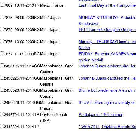
7869
13.11.2010
TR
Metz, France
Last Final Day at the Trampolin
7873
08.09.2009
RG
Mie / Japan
MONDAY & TUESDAY: A double m
Kondakova
7875
09.09.2009
RG
Mie, Japan
FIG informed: Georgian Group - o
7876
10.09.2009
RG
Mie, Japan
Monday - THURSDAYRussia unbe
Nation
7877
11.09.2009
RG
Mie, Japan
FRIDAY: Evgenia KANAEVA won he
golden Medal!!
24561
25.11.2014
GG
Maspalomas, Gran
Johanna Quaas eroberte die Herz
Canaria
24562
25.11.2014
GG
Maspalomas, Gran
Johanna Quaas captured the Hea
Canaria
24565
26.11.2014
GG
Maspalomas, Gran
Blume bot wieder eine Vielzahl
Canaria
24566
26.11.2014
GG
Maspalomas, Gran
BLUME offers again a variety o
Canaria
24487
04.11.2014
TR
Daytona Beach
Participants / Teilnehmer
(USA)
24488
04.11.2014
TR
* WCh 2014, Daytona Beach: Sch