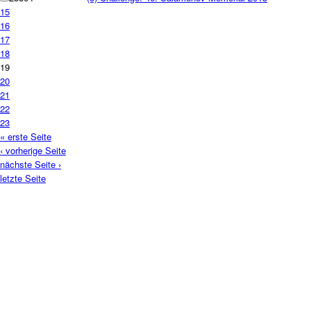
15
16
17
18
19
20
21
22
23
« erste Seite
‹ vorherige Seite
nächste Seite ›
letzte Seite