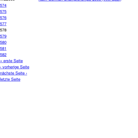
574
575
576
577
578
579
580
581
582
« erste Seite
‹ vorherige Seite
nächste Seite ›
letzte Seite