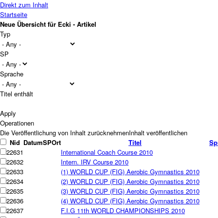
Direkt zum Inhalt
Startseite
Neue Übersicht für Ecki - Artikel
Typ
SP
Sprache
Titel enthält
Operationen
Nid
Datum
SP
Ort
Titel
Sp
22631
International Coach Course 2010
22632
Intern. IRV Course 2010
22633
(1) WORLD CUP (FIG) Aerobic Gymnastics 2010
22634
(2) WORLD CUP (FIG) Aerobic Gymnastics 2010
22635
(3) WORLD CUP (FIG) Aerobic Gymnastics 2010
22636
(4) WORLD CUP (FIG) Aerobic Gymnastics 2010
22637
F.I.G 11th WORLD CHAMPIONSHIPS 2010