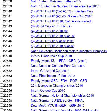
22638
Nat.: Österr. Meisterschaften 2010
22639
Nat.: 16. German National Championships 2010
22640
(1) WORLD CUP (Cat.A), 7th Flanders Cup
22641
(2) WORLD CUP (A): 46. Nissen Cup 2010
22642
(?) WORLD CUP 2010, Cat. A - cancelled!
22643
(3) World Cup 2010, (Cat. A)
22644
(4) WORLD CUP 2010 (A)
22645
(5) WORLD CUP 2010 (Cat. A)
22646
(6) WORLD CUP (Cat.A) 2010
22647
(7) WORLD CUP 2010 (Cat.A)
22648
Nat.: Deutsche Hochschulmeisterschaften Trampolin
22649
Intern. Niederrhein Cup 2010
22650
Friedly Meet, SUI - FRA - GER, (youth)
22651
Nat.: National German Ruhr Cup 2010
22652
Intern Grenzland Cup 2010
22653
Nat.: Rheinhessen Pokal 2010
22654
Friedly Meet: GBR - FRA - POR - GER
22655
26th European Championships 2010
22656
Intern Ostsee Cup 2010
22657
Nat.: German National Championships 2010
22658
Nat.: German BUNDESLIGA - FINAL
22659
Dual Meet: YOUTH GER - GBR 2010
22660
Nat.: German Championships 2009 (WM quali)