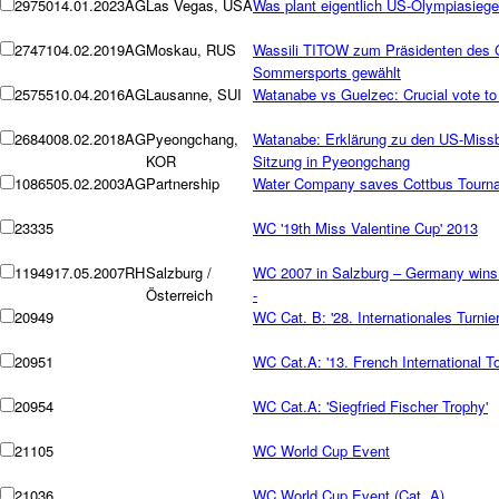
29750
14.01.2023
AG
Las Vegas, USA
Was plant eigentlich US-Olympiasiege
27471
04.02.2019
AG
Moskau, RUS
Wassili TITOW zum Präsidenten des
Sommersports gewählt
25755
10.04.2016
AG
Lausanne, SUI
Watanabe vs Guelzec: Crucial vote to
26840
08.02.2018
AG
Pyeongchang,
Watanabe: Erklärung zu den US-Missb
KOR
Sitzung in Pyeongchang
10865
05.02.2003
AG
Partnership
Water Company saves Cottbus Tourn
23335
WC '19th Miss Valentine Cup' 2013
11949
17.05.2007
RH
Salzburg /
WC 2007 in Salzburg – Germany wins
Österreich
-
20949
WC Cat. B: '28. Internationales Turnier
20951
WC Cat.A: '13. French International T
20954
WC Cat.A: 'Siegfried Fischer Trophy'
21105
WC World Cup Event
21036
WC World Cup Event (Cat. A)