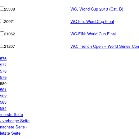
23338
WC, World Cup 2013 (Cat. B)
20971
WC-Fin: Word Cup Final
21062
WC-FIN: World Cup Final
21207
WC: French Open + World Series Com
576
577
578
579
580
581
582
583
584
« erste Seite
‹ vorherige Seite
nächste Seite ›
letzte Seite