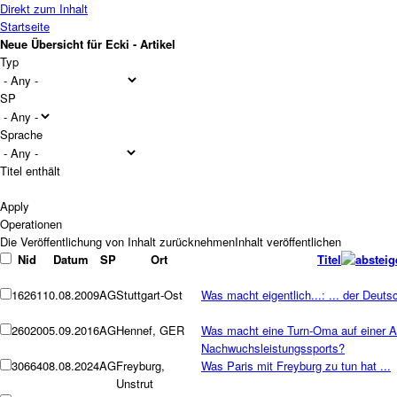
Direkt zum Inhalt
Startseite
Neue Übersicht für Ecki - Artikel
Typ
SP
Sprache
Titel enthält
Operationen
Nid
Datum
SP
Ort
Titel
16261
10.08.2009
AG
Stuttgart-Ost
Was macht eigentlich...: ... der De
26020
05.09.2016
AG
Hennef, GER
Was macht eine Turn-Oma auf einer A
Nachwuchsleistungssports?
30664
08.08.2024
AG
Freyburg,
Was Paris mit Freyburg zu tun hat ...
Unstrut