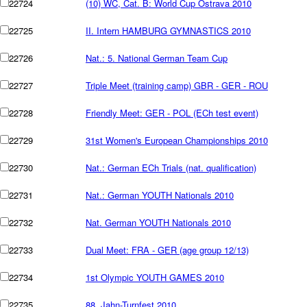
22724
(10) WC, Cat. B: World Cup Ostrava 2010
22725
II. Intern HAMBURG GYMNASTICS 2010
22726
Nat.: 5. National German Team Cup
22727
Triple Meet (training camp) GBR - GER - ROU
22728
Friendly Meet: GER - POL (ECh test event)
22729
31st Women's European Championships 2010
22730
Nat.: German ECh Trials (nat. qualification)
22731
Nat.: German YOUTH Nationals 2010
22732
Nat. German YOUTH Nationals 2010
22733
Dual Meet: FRA - GER (age group 12/13)
22734
1st Olympic YOUTH GAMES 2010
22735
88. Jahn-Turnfest 2010