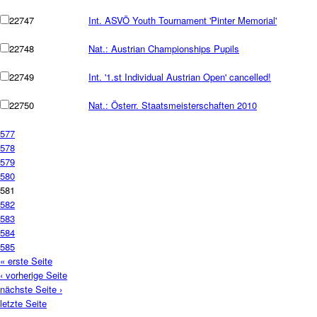
22747
Int. ASVÖ Youth Tournament 'Pinter Memorial'
22748
Nat.: Austrian Championships Pupils
22749
Int. '1.st Individual Austrian Open' cancelled!
22750
Nat.: Österr. Staatsmeisterschaften 2010
577
578
579
580
581
582
583
584
585
« erste Seite
‹ vorherige Seite
nächste Seite ›
letzte Seite