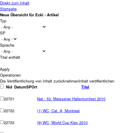
Direkt zum Inhalt
Startseite
Neue Übersicht für Ecki - Artikel
Typ
SP
Sprache
Titel enthält
Operationen
Nid
Datum
SP
Ort
Titel
22721
Nat.: 53. Meissener Hallenturnfest 2010
22722
(1) WC, Cat. A, Montreal
22723
(9) WC, World Cup Kiev 2010