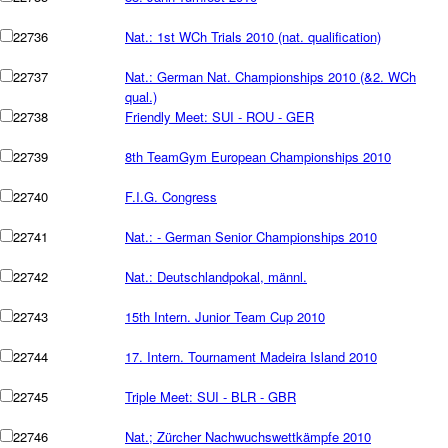
22736
Nat.: 1st WCh Trials 2010 (nat. qualification)
22737
Nat.: German Nat. Championships 2010 (&2. WCh
qual.)
22738
Friendly Meet: SUI - ROU - GER
22739
8th TeamGym European Championships 2010
22740
F.I.G. Congress
22741
Nat.: - German Senior Championships 2010
22742
Nat.: Deutschlandpokal, männl.
22743
15th Intern. Junior Team Cup 2010
22744
17. Intern. Tournament Madeira Island 2010
22745
Triple Meet: SUI - BLR - GBR
22746
Nat.; Zürcher Nachwuchswettkämpfe 2010