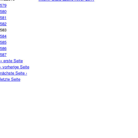
579
580
581
582
583
584
585
586
587
« erste Seite
‹ vorherige Seite
nächste Seite ›
letzte Seite