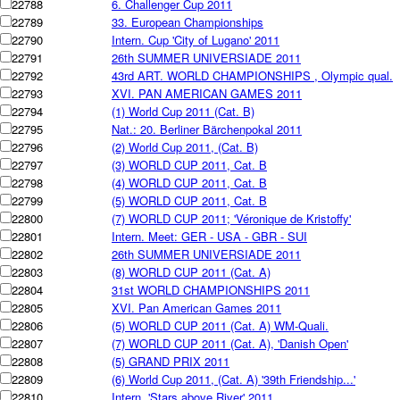
22788
6. Challenger Cup 2011
22789
33. European Championships
22790
Intern. Cup 'City of Lugano' 2011
22791
26th SUMMER UNIVERSIADE 2011
22792
43rd ART. WORLD CHAMPIONSHIPS , Olympic qual.
22793
XVI. PAN AMERICAN GAMES 2011
22794
(1) World Cup 2011 (Cat. B)
22795
Nat.: 20. Berliner Bärchenpokal 2011
22796
(2) World Cup 2011, (Cat. B)
22797
(3) WORLD CUP 2011, Cat. B
22798
(4) WORLD CUP 2011, Cat. B
22799
(5) WORLD CUP 2011, Cat. B
22800
(7) WORLD CUP 2011; 'Véronique de Kristoffy'
22801
Intern. Meet: GER - USA - GBR - SUI
22802
26th SUMMER UNIVERSIADE 2011
22803
(8) WORLD CUP 2011 (Cat. A)
22804
31st WORLD CHAMPIONSHIPS 2011
22805
XVI. Pan American Games 2011
22806
(5) WORLD CUP 2011 (Cat. A) WM-Quali.
22807
(7) WORLD CUP 2011 (Cat. A), 'Danish Open'
22808
(5) GRAND PRIX 2011
22809
(6) World Cup 2011, (Cat. A) '39th Friendship...'
22810
Intern. 'Stars above River' 2011