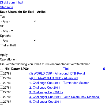
Direkt zum Inhalt
Startseite
Neue Übersicht für Ecki - Artikel
Typ
SP
Sprache
Titel enthält
Operationen
Nid
Datum
SP
Ort
Titel
S
22781
(3) WORLD CUP - All-around, DTB-Pokal
22782
(4) FIG-A-WORLD CUP - All-around
22783
1. Challenge Cup 2011 - 'Turnier der Meister'
22784
2. Challenge Cup 2011
22785
3. Challenger Cup 2011 -
22786
4. Challenger Cup 2011 - '44th Salamunov Memorial'
22787
5. Challenger Cup 2011