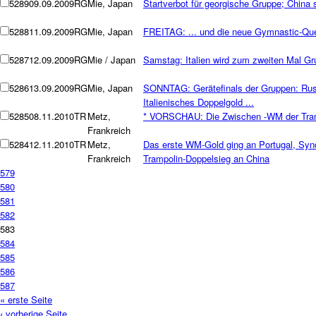
5289
09.09.2009
RG
Mie, Japan
Startverbot für georgische Gruppe; China
5288
11.09.2009
RG
Mie, Japan
FREITAG: ... und die neue Gymnastic-Q
5287
12.09.2009
RG
Mie / Japan
Samstag: Italien wird zum zweiten Mal G
5286
13.09.2009
RG
Mie, Japan
SONNTAG: Gerätefinals der Gruppen: Russ
Italienisches Doppelgold ...
5285
08.11.2010
TR
Metz,
* VORSCHAU: Die Zwischen -WM der Tram
Frankreich
5284
12.11.2010
TR
Metz,
Das erste WM-Gold ging an Portugal, Sync
Frankreich
Trampolin-Doppelsieg an China
579
580
581
582
583
584
585
586
587
« erste Seite
‹ vorherige Seite