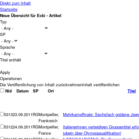
Direkt zum Inhalt
Startseite
Neue Übersicht für Ecki - Artikel
Typ
SP
Sprache
Titel enthält
Operationen
Nid
Datum
SP
Ort
Titel
5313
23.09.2011
RG
Montpellier,
Mehrkampffinale: Sechsfach goldene Jew
Frankreich
5312
24.09.2011
RG
Montpellier,
Italienerinnen verteidigen Gruppentitel erf
France
jubeln über Olympiaqualifikation!