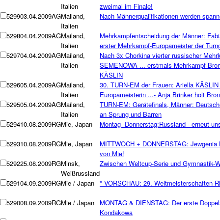
Italien
zweimal im Finale!
5299
03.04.2009
AG
Mailand,
Nach Männerqualifikationen werden spanne
Italien
5298
04.04.2009
AG
Mailand,
Mehrkampfentscheidung der Männer: Fa
Italien
erster Mehrkampf-Europameister der Turn
5297
04.04.2009
AG
Mailand,
Nach 3x Chorkina vierter russischer Mehr
Italien
SEMENOWA ... erstmals Mehrkampf-Bronze
KÄSLIN
5296
05.04.2009
AG
Mailand,
30. TURN-EM der Frauen: Ariella KÄSLIN 
Italien
Europameisterin ...- Anja Brinker holt Bro
5295
05.04.2009
AG
Mailand,
TURN-EM: Gerätefinals, Männer: Deutsch
Italien
an Sprung und Barren
5294
10.08.2009
RG
Mie, Japan
Montag -Donnerstag:Russland - erneut un
5293
10.08.2009
RG
Mie, Japan
MITTWOCH + DONNERSTAG: Jewgenia Kan
von Mie!
5292
25.08.2009
RG
Minsk,
Zwischen Weltcup-Serie und Gymnastik-
Weißrussland
5291
04.09.2009
RG
Mie / Japan
* VORSCHAU: 29. Weltmeisterschaften R
5290
08.09.2009
RG
Mie / Japan
MONTAG & DIENSTAG: Der erste Doppels
Kondakowa