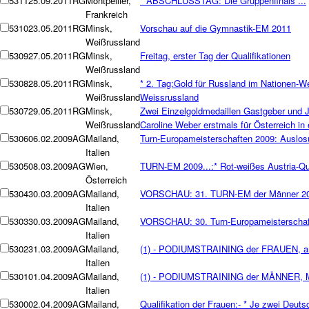
5311
25.09.2011
RG
Montpellier,
* ABSCHLUSSTAG: Die Gruppenfinals ...
Frankreich
5310
23.05.2011
RG
Minsk,
Vorschau auf die Gymnastik-EM 2011
Weißrussland
5309
27.05.2011
RG
Minsk,
Freitag, erster Tag der Qualifikationen
Weißrussland
5308
28.05.2011
RG
Minsk,
* 2. Tag:Gold für Russland im Nationen-We
Weißrussland
Weissrussland
5307
29.05.2011
RG
Minsk,
Zwei Einzelgoldmedaillen Gastgeber und J
Weißrussland
Caroline Weber erstmals für Österreich i
5306
06.02.2009
AG
Mailand,
Turn-Europameisterschaften 2009: Auslosun
Italien
5305
08.03.2009
AG
Wien,
TURN-EM 2009...:* Rot-weißes Austria-Qu
Österreich
5304
30.03.2009
AG
Mailand,
VORSCHAU: 31. TURN-EM der Männer 2
Italien
5303
30.03.2009
AG
Mailand,
VORSCHAU: 30. Turn-Europameisterschaf
Italien
5302
31.03.2009
AG
Mailand,
(1) - PODIUMSTRAINING der FRAUEN, am
Italien
5301
01.04.2009
AG
Mailand,
(1) - PODIUMSTRAINING der MÄNNER, Mit
Italien
5300
02.04.2009
AG
Mailand,
Qualifikation der Frauen:- * Je zwei Deut