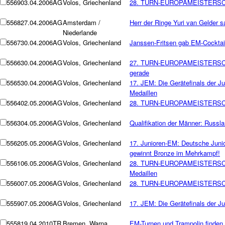
5569
03.04.2006
AG
Volos, Griechenland
28. TURN-EUROPAMEISTERSCHAFT
5568
27.04.2006
AG
Amsterdam /
Herr der Ringe Yuri van Gelder s
Niederlande
5567
30.04.2006
AG
Volos, Griechenland
Janssen-Fritsen gab EM-Cocktail
5566
30.04.2006
AG
Volos, Griechenland
27. TURN-EUROPAMEISTERSCHAFT
gerade
5565
30.04.2006
AG
Volos, Griechenland
17. JEM: Die Gerätefinals der J
Medaillen
5564
02.05.2006
AG
Volos, Griechenland
28. TURN-EUROPAMEISTERSCHAFT
5563
04.05.2006
AG
Volos, Griechenland
Qualifikation der Männer: Russla
5562
05.05.2006
AG
Volos, Griechenland
17. Junioren-EM: Deutsche Junio
gewinnt Bronze im Mehrkampf!
5561
06.05.2006
AG
Volos, Griechenland
28. TURN-EUROPAMEISTERSCHAF
Medaillen
5560
07.05.2006
AG
Volos, Griechenland
28. TURN-EUROPAMEISTERSCHAFT 
5559
07.05.2006
AG
Volos, Griechenland
17. JEM: Die Gerätefinals der Ju
5558
19.04.2010
TR
Bremen, Warna,
EM-Turnen und Trampolin finden de