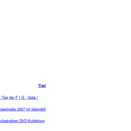
Titel
Tag der F I G - Gala !
estrada 2007 ist beendet!
wändiger DVD-Kollektion