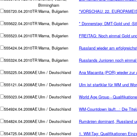
Birmingham
5557
20.04.2010
TR
Warna, Bulgarien
*VORSCHAU: 22. EUROPAMEIST
5556
22.04.2010
TR
Warna, Bulgarien
* Donnerstag: DMT-Gold und -Sil
5555
23.04.2010
TR
Warna, Bulgarien
FREITAG: Noch einmal Gold und 
5554
24.04.2010
TR
Warna, Bulgarien
Russland wieder am erfolgreichs
5553
24.04.2010
TR
Warna, Bulgarien
Russlands Junioren noch einmal
5552
25.04.2006
AE
Ulm / Deutschland
Ana Macanita (POR) wieder zur 
5551
21.04.2008
AE
Ulm / Deutschland
Ulm ist startklar für WM und Wo
5550
23.04.2008
AE
Ulm / Deutschland
World Age Group - Qualifikatio
5549
24.04.2008
AE
Ulm / Deutschland
WM-Countdown läuft...: Die Titela
5548
24.04.2008
AE
Ulm / Deutschland
Rumänien dominant, Russland un
5547
25.04.2008
AE
Ulm / Deutschland
1. WM-Tag: Qualifikationen Einze