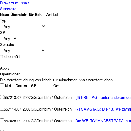
Direkt zum Inhalt
Startseite
Neue Übersicht für Ecki - Artikel
Typ
SP
Sprache
Titel enthält
Operationen
Nid
Datum
SP
Ort
5572
13.07.2007
GG
Dornbirn / Österreich
(6) FREITAG - unter anderem der 
5571
14.07.2007
GG
Dornbirn / Österreich
(7) SAMSTAG: Die 13. Weltgymna
5570
28.09.2007
GG
Dornbirn / Österreich
Die WELTGYMNAESTRADA in auf