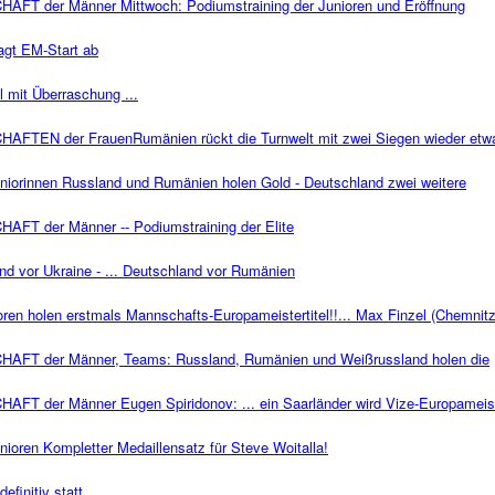
 der Männer Mittwoch: Podiumstraining der Junioren und Eröffnung
agt EM-Start ab
 mit Überraschung ...
EN der FrauenRumänien rückt die Turnwelt mit zwei Siegen wieder etw
uniorinnen Russland und Rumänien holen Gold - Deutschland zwei weitere
 der Männer -- Podiumstraining der Elite
nd vor Ukraine - ... Deutschland vor Rumänien
ren holen erstmals Mannschafts-Europameistertitel!!... Max Finzel (Chemnitz
T der Männer, Teams: Russland, Rumänien und Weißrussland holen die
der Männer Eugen Spiridonov: ... ein Saarländer wird Vize-Europameist
nioren Kompletter Medaillensatz für Steve Woitalla!
finitiv statt...