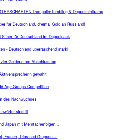
ERSCHAFTEN Trampolin/Tumbling & Doppelminitramp
ber für Deutschland, dreimal Gold an Russland!
Silber für Deutschland im Doppelpack
ten - Deutschland überraschend stark!
 vier Goldene am Abschlusstag
Aktivensprecherin gewählt
rld Age Groups Competition
nen des Nachwuchses
nwärter sind fit
d Japan mit Mehrfacherfolgen...
l, Frauen, Trios und Gruppen ...