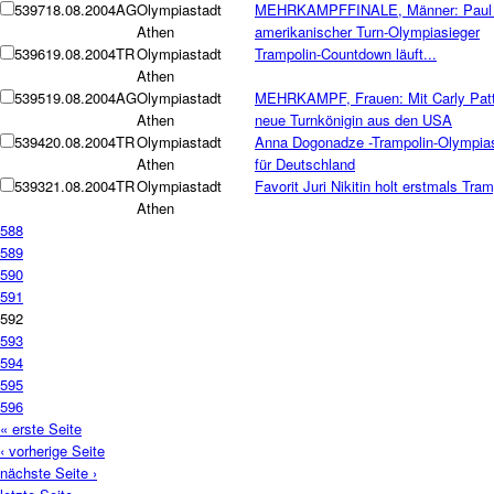
5397
18.08.2004
AG
Olympiastadt
MEHRKAMPFFINALE, Männer: Paul 
Athen
amerikanischer Turn-Olympiasieger
5396
19.08.2004
TR
Olympiastadt
Trampolin-Countdown läuft...
Athen
5395
19.08.2004
AG
Olympiastadt
MEHRKAMPF, Frauen: Mit Carly Patt
Athen
neue Turnkönigin aus den USA
5394
20.08.2004
TR
Olympiastadt
Anna Dogonadze -Trampolin-Olympiasi
Athen
für Deutschland
5393
21.08.2004
TR
Olympiastadt
Favorit Juri Nikitin holt erstmals Tra
Athen
588
589
590
591
592
593
594
595
596
« erste Seite
‹ vorherige Seite
nächste Seite ›