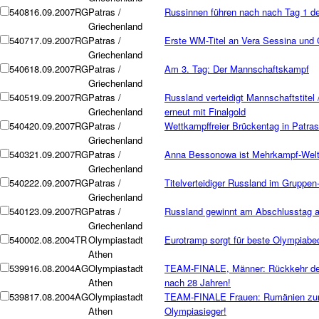
5408
16.09.2007
RG
Patras /
Russinnen führen nach nach Tag 1 
Griechenland
5407
17.09.2007
RG
Patras /
Erste WM-Titel an Vera Sessina und
Griechenland
5406
18.09.2007
RG
Patras /
Am 3. Tag: Der Mannschaftskampf
Griechenland
5405
19.09.2007
RG
Patras /
Russland verteidigt Mannschaftstite
Griechenland
erneut mit Finalgold
5404
20.09.2007
RG
Patras /
Wettkampffreier Brückentag in Patras
Griechenland
5403
21.09.2007
RG
Patras /
Anna Bessonowa ist Mehrkampf-Weltm
Griechenland
5402
22.09.2007
RG
Patras /
Titelverteidiger Russland im Gruppen
Griechenland
5401
23.09.2007
RG
Patras /
Russland gewinnt am Abschlusstag a
Griechenland
5400
02.08.2004
TR
Olympiastadt
Eurotramp sorgt für beste Olympiab
Athen
5399
16.08.2004
AG
Olympiastadt
TEAM-FINALE, Männer: Rückkehr der
Athen
nach 28 Jahren!
5398
17.08.2004
AG
Olympiastadt
TEAM-FINALE Frauen: Rumänien zum
Athen
Olympiasieger!