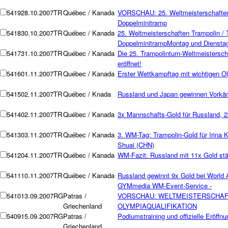
5419
28.10.2007
TR
Québec / Kanada
VORSCHAU: 25. Weltmeisterschaften 
Doppelminitramp
5418
30.10.2007
TR
Québec / Kanada
25. Weltmeisterschaften Trampolin / 
DoppelminitrampMontag und Dienstag:
5417
31.10.2007
TR
Québec / Kanada
Die 25. Trampolinturn-Weltmeistersch
eröffnet!
5416
01.11.2007
TR
Québec / Kanada
Erster Wettkampftag mit wichtigen Ol
5415
02.11.2007
TR
Québec / Knada
Russland und Japan gewinnen Vorkä
5414
02.11.2007
TR
Québec / Kanada
3x Mannschafts-Gold für Russland, 2
5413
03.11.2007
TR
Québec / Kanada
3. WM-Tag: Trampolin-Gold für Irina
Shuai (CHN)
5412
04.11.2007
TR
Québec / Kanada
WM-Fazit: Russland mit 11x Gold stä
5411
10.11.2007
TR
Québec / Kanada
Russland gewinnt 9x Gold bei World 
GYMmedia WM-Event-Service -
5410
13.09.2007
RG
Patras /
VORSCHAU: WELTMEISTERSCHAF
Griechenland
OLYMPIAQUALIFIKATION
5409
15.09.2007
RG
Patras /
Podiumstraining und offizielle Eröffnu
Griechenland