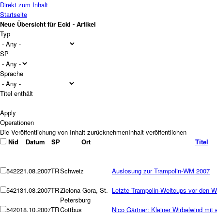
Direkt zum Inhalt
Startseite
Neue Übersicht für Ecki - Artikel
Typ
SP
Sprache
Titel enthält
Operationen
Nid
Datum
SP
Ort
Titel
5422
21.08.2007
TR
Schweiz
Auslosung zur Trampolin-WM 2007
5421
31.08.2007
TR
Zielona Gora, St.
Letzte Trampolin-Weltcups vor den W
Petersburg
5420
18.10.2007
TR
Cottbus
Nico Gärtner: Kleiner Wirbelwind mit