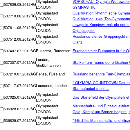
Olympiastadt
VORSCHAU: Olympia-Wettbwerb
5378
06.08.2012
RG
LONDON
GYMNASTIK
Olympiastadt
Qualifikation Rhythmische Gymnas
5377
10.08.2012
RG
LONDON
Qualifikation, zwei Top-Gymnastin
Olympiastadt
Jewgenia Kanajewa holt als erst
5376
11.08.2012
RG
LONDON
Olympiagold!
Olympiastadt
Russlands viertes Gruppengold mi
5375
12.08.2012
RG
LONDON
Glanz!
5374
07.07.2012
AG
Bukarest, Rumänien
Europameister Rumänien fit für O
London,
5373
07.07.2012
AG
Starke Turn-Teams der britischen
Großbritannien
5372
10.07.2012
AG
Penza, Russland
Russland benannte Turn-Olympiaa
* OLYMPIA COUNTDOWN Das inter
5371
17.07.2012
AG
Lausanne, London
Startaufgebot steht ...
Olympiastadt
5370
25.07.2012
AG
Das Starterfeld der Olympiatei
LONDON
Olympiastadt
Mannschafts- und Einzelqualifika
5369
28.07.2012
AG
LONDON
Gold, Kampf um Bronze beginnt je
Olympiastadt
5368
29.07.2012
AG
* HEUTE: Mannschafts- und Einzel
LONDON