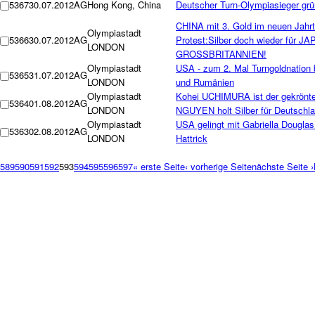
5367
30.07.2012
AG
Hong Kong, China
Deutscher Turn-Olympiasieger gr
CHINA mit 3. Gold im neuen Jahr
Olympiastadt
5366
30.07.2012
AG
Protest:Silber doch wieder für JA
LONDON
GROSSBRITANNIEN!
Olympiastadt
USA - zum 2. Mal Turngoldnation 
5365
31.07.2012
AG
LONDON
und Rumänien
Olympiastadt
Kohei UCHIMURA ist der gekrönte 
5364
01.08.2012
AG
LONDON
NGUYEN holt Silber für Deutschl
Olympiastadt
USA gelingt mit Gabriella Douglas
5363
02.08.2012
AG
LONDON
Hattrick
589
590
591
592
593
594
595
596
597
« erste Seite
‹ vorherige Seite
nächste Seite ›