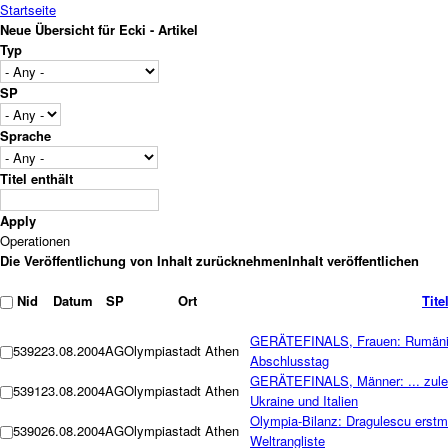
Startseite
Neue Übersicht für Ecki - Artikel
Typ
SP
Sprache
Titel enthält
Operationen
Nid
Datum
SP
Ort
Tite
GERÄTEFINALS, Frauen: Rumänie
5392
23.08.2004
AG
Olympiastadt Athen
Abschlusstag
GERÄTEFINALS, Männer: ... zuletz
5391
23.08.2004
AG
Olympiastadt Athen
Ukraine und Italien
Olympia-Bilanz: Dragulescu erstma
5390
26.08.2004
AG
Olympiastadt Athen
Weltrangliste