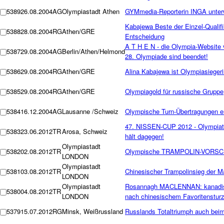
5389
26.08.2004
AG
Olympiastadt Athen
GYMmedia-Reporterin INGA unterw
Kabajewa Beste der Einzel-Qualifi
5388
28.08.2004
RG
Athen/GRE
Entscheidung
A T H E N - die Olympia-Website
5387
29.08.2004
AG
Berlin/Athen/Helmond
28. Olympiade sind beendet!
5386
29.08.2004
RG
Athen/GRE
Alina Kabajewa ist Olympiasiegeri
5385
29.08.2004
RG
Athen/GRE
Olympiagold für russische Gruppe
5384
16.12.2004
AG
Lausanne /Schweiz
Olympische Turn-Übertragungen e
47. NISSEN-CUP 2012 - Olympiate
5383
23.06.2012
TR
Arosa, Schweiz
hält dagegen!
Olympiastadt
5382
02.08.2012
TR
Olympische TRAMPOLIN-VORS
LONDON
Olympiastadt
5381
03.08.2012
TR
Chinesischer Trampolinsieg der
LONDON
Olympiastadt
Rosannagh MACLENNAN: kanadis
5380
04.08.2012
TR
LONDON
nach chinesischem Favoritenstur
5379
15.07.2012
RG
Minsk, Weißrussland
Russlands Totaltriumph auch bei