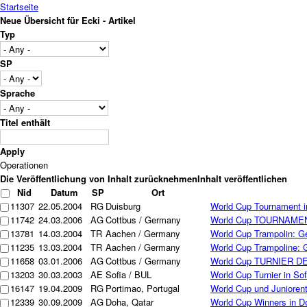
Startseite
Neue Übersicht für Ecki - Artikel
Typ
SP
Sprache
Titel enthält
Operationen
Nid
Datum
SP
Ort
11307
22.05.2004
RG
Duisburg
World Cup Tournament i
11742
24.03.2006
AG
Cottbus / Germany
World Cup TOURNAMENT 
13781
14.03.2004
TR
Aachen / Germany
World Cup Trampolin:
11235
13.03.2004
TR
Aachen / Germany
World Cup Trampoline
11658
03.01.2006
AG
Cottbus / Germany
World Cup TURNIER DER
13203
30.03.2003
AE
Sofia / BUL
World Cup Turnier in So
16147
19.04.2009
RG
Portimao, Portugal
World Cup und Juniorent
12339
30.09.2009
AG
Doha, Qatar
World Cup Winners in Do