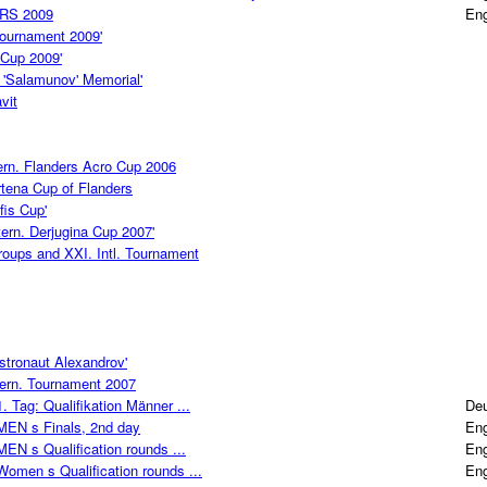
RS 2009
Eng
ournament 2009'
Cup 2009'
h 'Salamunov' Memorial'
vit
ern. Flanders Acro Cup 2006
tena Cup of Flanders
fis Cup'
ern. Derjugina Cup 2007'
ups and XXI. Intl. Tournament
tronaut Alexandrov'
ern. Tournament 2007
Tag: Qualifikation Männer ...
De
EN s Finals, 2nd day
Eng
N s Qualification rounds ...
Eng
men s Qualification rounds ...
Eng