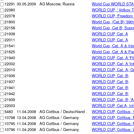
12291
30.05.2009
AG
Moscow, Russia
World Cup WORLD STA
22380
WORLD CUP, ' Volkov T
22378
WORLD CUP, 'Freedom 
21800
World Cup, (Cat.B) '39t
22158
World Cup, Cat B; Supra
21938
WORLD CUP, Cat. A
22011
WORLD CUP, Cat. A
21541
World Cup, Cat. A & Int
21625
World Cup, Cat. A & Par
21940
WORLD CUP, Cat. A 'Fli
22002
WORLD CUP, Cat. A 'Int
22010
WORLD CUP, Cat. A, Gro
21936
WORLD CUP, Cat. B;
21937
WORLD CUP, Cat. B;
21941
WORLD CUP, Cat. B;
21942
WORLD CUP, Cat. B;
21939
WORLD CUP, Cat. B; 'As
22003
WORLD CUP, Cat.A, Int
5483
11.04.2008
AG
Cottbus / Deutschland
WORLD CUP, Cottbus, 1. 
10798
13.04.2008
AG
Cottbus / Germany
WORLD CUP, Cottbus: M
10795
11.04.2008
AG
Cottbus / Germany
WORLD CUP, Cottbus: ME
10796
11.04.2008
AG
Cottbus / Germany
WORLD CUP, Cottbus: Wo