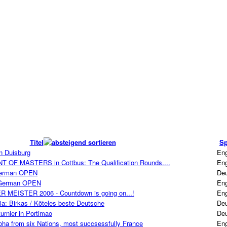
Titel
Sp
n Duisburg
Eng
OF MASTERS in Cottbus: The Qualification Rounds....
Eng
 German OPEN
De
: German OPEN
Eng
 MEISTER 2006 - Countdown is going on...!
Eng
fia: Birkas / Köteles beste Deutsche
De
urnier in Portimao
De
ha from six Nations, most succsessfully France
Eng