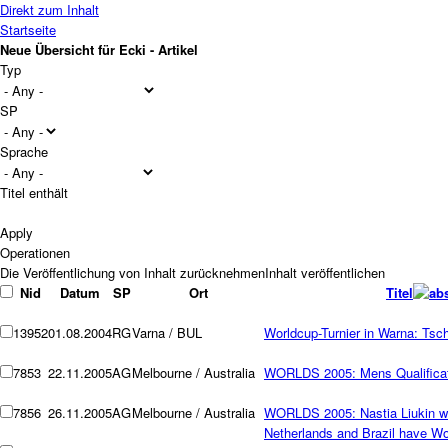
Direkt zum Inhalt
Startseite
Neue Übersicht für Ecki - Artikel
Typ
SP
Sprache
Titel enthält
Operationen
Nid
Datum
SP
Ort
Titel
13952
01.08.2004
RG
Varna / BUL
Worldcup-Turnier in Warna: Ts
7853
22.11.2005
AG
Melbourne / Australia
WORLDS 2005: Mens Qualifica
7856
26.11.2005
AG
Melbourne / Australia
WORLDS 2005: Nastia Liukin win
Netherlands and Brazil have W