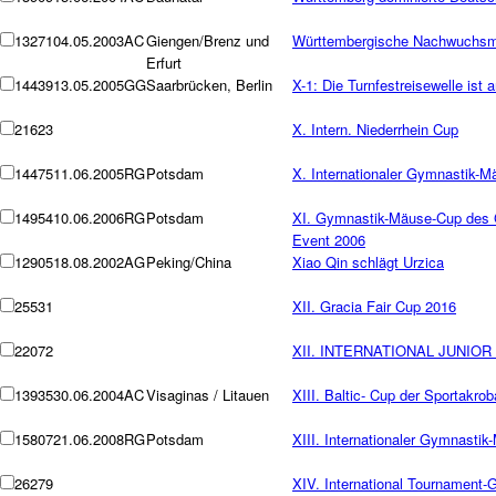
13271
04.05.2003
AC
Giengen/Brenz und
Württembergische Nachwuchsme
Erfurt
14439
13.05.2005
GG
Saarbrücken, Berlin
X-1: Die Turnfestreisewelle ist 
21623
X. Intern. Niederrhein Cup
14475
11.06.2005
RG
Potsdam
X. Internationaler Gymnastik-
14954
10.06.2006
RG
Potsdam
XI. Gymnastik-Mäuse-Cup des
Event 2006
12905
18.08.2002
AG
Peking/China
Xiao Qin schlägt Urzica
25531
XII. Gracia Fair Cup 2016
22072
XII. INTERNATIONAL JUNIOR
13935
30.06.2004
AC
Visaginas / Litauen
XIII. Baltic- Cup der Sportakrob
15807
21.06.2008
RG
Potsdam
XIII. Internationaler Gymnasti
26279
XIV. International Tournament-