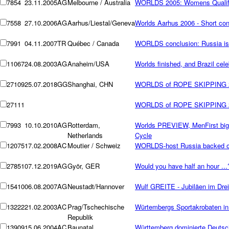
7854
23.11.2005
AG
Melbourne / Australia
WORLDS 2005: Womens Qualifi
7558
27.10.2006
AG
Aarhus/Liestal/Geneva
Worlds Aarhus 2006 - Short con
7991
04.11.2007
TR
Québec / Canada
WORLDS conclusion: Russia is 
11067
24.08.2003
AG
Anaheim/USA
Worlds finished, and Brazil celeb
27109
25.07.2018
GG
Shanghai, CHN
WORLDS of ROPE SKIPPING 
27111
WORLDS of ROPE SKIPPING 
7993
10.10.2010
AG
Rotterdam,
Worlds PREVIEW, MenFirst big 
Netherlands
Cycle
12075
17.02.2008
AC
Moutier / Schweiz
WORLDS-host Russia backed o
27851
07.12.2019
AG
Györ, GER
Would you have half an hour ...
15410
06.08.2007
AG
Neustadt/Hannover
Wulf GREITE - Jubiläen im Dre
13222
21.02.2003
AC
Prag/Tschechische
Würtembergs Sportakrobaten in 
Republik
13909
15.06.2004
AC
Baunatal
Württemberg dominierte Deutsc