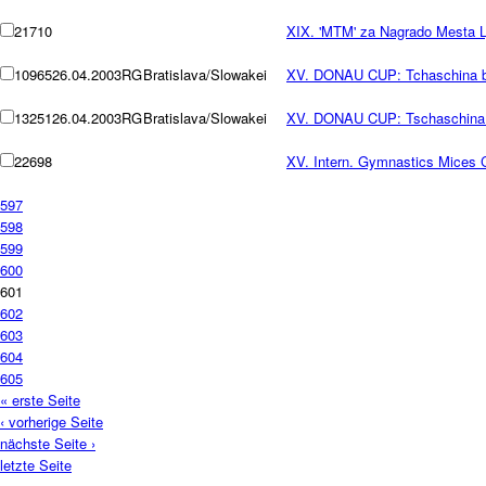
21710
XIX. 'MTM' za Nagrado Mesta L
10965
26.04.2003
RG
Bratislava/Slowakei
XV. DONAU CUP: Tchaschina b
13251
26.04.2003
RG
Bratislava/Slowakei
XV. DONAU CUP: Tschaschina 
22698
XV. Intern. Gymnastics Mices 
597
598
599
600
601
602
603
604
605
« erste Seite
‹ vorherige Seite
nächste Seite ›
letzte Seite