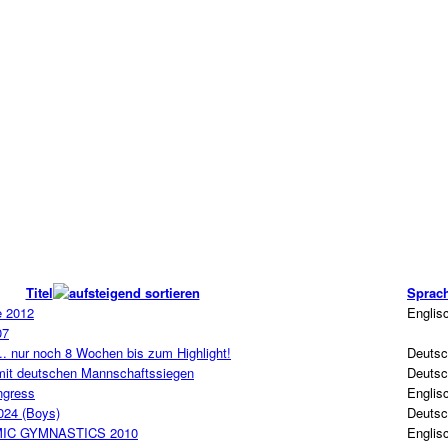
Titel
Sprac
e 2012
Englis
07
nur noch 8 Wochen bis zum Highlight!
Deuts
mit deutschen Mannschaftssiegen
Deuts
ngress
Englis
024 (Boys)
Deuts
MIC GYMNASTICS 2010
Englis