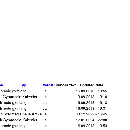
he
Typ
Veröff.
Custom text
Updated date
ch
node-gymlang
Ja
16.09.2013 - 19:55
Gymmedia-Kalender
Ja
19.09.2013 - 13:10
ch
node-gymlang
Ja
16.09.2013 - 19:18
ch
node-gymlang
Ja
16.09.2013 - 19:31
ch
GYMmedia neue Artikel
Ja
03.12.2022 - 16:45
ch
Gymmedia-Kalender
Ja
17.01.2024 - 22:30
ch
node-gymlang
Ja
16.09.2013 - 19:53