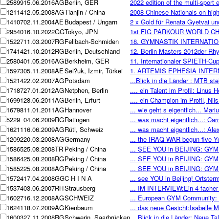
25899
15.06.2016
AG
Berlin, GER
2022 edition of the multi-sport
12114
12.05.2008
AG
Tianjin / China
2008 Chinese Nationals on high
14107
02.11.2004
AE
Budapest / Ungarn
2 x Gold für Renata Gyetvai u
29540
16.10.2022
GG
Tokyo, JPN
1st FIG PARKOUR WORLD C
15227
11.03.2007
RG
Fellbach-Schmiden
18. GYMNASTIK INTERNATIONAL 
17414
21.10.2012
RG
Berlin, Deutschland
12. Berlin Masters 2012der R
25804
01.05.2016
AG
Berkheim, GER
11. Internationaler SPIETH-Cu
15973
05.11.2008
AE
Sel?uk, Izmir, Türkei
1. ARTEMIS EPHESIA INTER
15214
22.02.2007
AG
Potsdam
...Blick in die Länder : MTB st
17187
27.01.2012
AG
Netphen, Berlin
.... ein Talent im Profil: Linus
16991
28.06.2011
AG
Berlin, Erfurt
.... ein Champion im Profil, Nil
16798
11.01.2011
AG
Hannover
... wie geht s eigentlich... Ma
5229
04.06.2009
RG
Ratingen
... was macht eigentlich...:
16211
16.06.2009
AG
Rüti, Schweiz
... was macht eigentlich...: Al
12092
20.03.2008
AG
Germany
... the IRAQ WAR begun five Y
15865
25.08.2008
TR
Peking / China
... SEE YOU in BEIJING: GY
15864
25.08.2008
RG
Peking / China
... SEE YOU in BEIJING: GY
15852
25.08.2008
AG
Peking / China
... SEE YOU in BEIJING: GY
15724
17.04.2008
GG
C H I N A
... see YOU in Beijing! Ortster
15374
03.06.2007
RH
Strausberg
... IM INTERVIEW:Ein 4-facher 
16027
16.12.2008
AG
SCHWEIZ
... European GYM Community
16241
18.07.2009
AG
Kienbaum
... das neue Gesicht:Isabelle
16003
27.11.2008
RG
Schwerin, Saarbrücken
... Blick in die Länder: Neue 