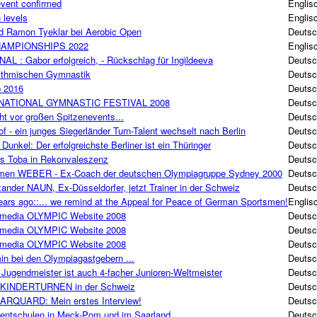
 event confirmed
Englis
 levels
Englis
nd Ramon Tyeklar bei Aerobic Open
Deuts
HAMPIONSHIPS 2022
Englis
: Gabor erfolgreich, - Rückschlag für Ingildeeva
Deuts
hythmischen Gymnastik
Deuts
p 2016
Deuts
NATIONAL GYMNASTIC FESTIVAL 2008
Deuts
eht vor großen Spitzenevents...
Deuts
 Hof - ein junges Siegerländer Turn-Talent wechselt nach Berlin
Deuts
s Dunkel: Der erfolgreichste Berliner ist ein Thüringer
Deuts
rius Toba in Rekonvaleszenz
Deuts
 Carmen WEBER - Ex-Coach der deutschen Olympiagruppe Sydney 2000
Deuts
exander NAUN, Ex-Düsseldorfer, jetzt Trainer in der Schweiz
Deuts
ears ago::... we remind at the Appeal for Peace of German Sportsmen!
Englis
Mmedia OLYMPIC Website 2008
Deuts
Mmedia OLYMPIC Website 2008
Deuts
Mmedia OLYMPIC Website 2008
Deuts
min bei den Olympiagastgebern ...
Deuts
Jugendmeister ist auch 4-facher Junioren-Weltmeister
Deuts
: KINDERTURNEN in der Schweiz
Deuts
 MARQUARD: Mein erstes Interview!
Deuts
Talentschulen in Meck-Pom und im Saarland
Deuts