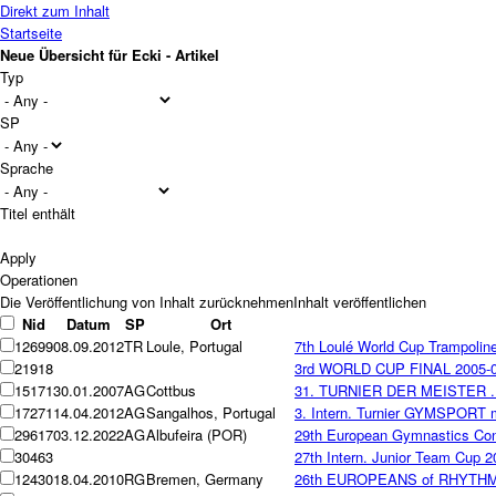
Direkt zum Inhalt
Startseite
Neue Übersicht für Ecki - Artikel
Typ
SP
Sprache
Titel enthält
Operationen
Nid
Datum
SP
Ort
12699
08.09.2012
TR
Loule, Portugal
7th Loulé World Cup Trampolin
21918
3rd WORLD CUP FINAL 2005-
15171
30.01.2007
AG
Cottbus
31. TURNIER DER MEISTER ... 
17271
14.04.2012
AG
Sangalhos, Portugal
3. Intern. Turnier GYMSPORT 
29617
03.12.2022
AG
Albufeira (POR)
29th European Gymnastics Co
30463
27th Intern. Junior Team Cup 2
12430
18.04.2010
RG
Bremen, Germany
26th EUROPEANS of RHYTH