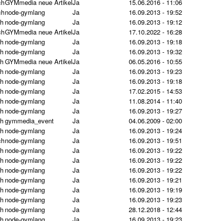
ch
GYMmedia neue Artikel
Ja
15.06.2016 - 11:06
ch
node-gymlang
Ja
16.09.2013 - 19:52
ch
node-gymlang
Ja
16.09.2013 - 19:12
ch
GYMmedia neue Artikel
Ja
17.10.2022 - 16:28
ch
node-gymlang
Ja
16.09.2013 - 19:18
ch
node-gymlang
Ja
16.09.2013 - 19:32
ch
GYMmedia neue Artikel
Ja
06.05.2016 - 10:55
ch
node-gymlang
Ja
16.09.2013 - 19:23
ch
node-gymlang
Ja
16.09.2013 - 19:18
ch
node-gymlang
Ja
17.02.2015 - 14:53
ch
node-gymlang
Ja
11.08.2014 - 11:40
ch
node-gymlang
Ja
16.09.2013 - 19:27
ch
gymmedia_event
Ja
04.06.2009 - 02:00
ch
node-gymlang
Ja
16.09.2013 - 19:24
ch
node-gymlang
Ja
16.09.2013 - 19:51
ch
node-gymlang
Ja
16.09.2013 - 19:22
ch
node-gymlang
Ja
16.09.2013 - 19:22
ch
node-gymlang
Ja
16.09.2013 - 19:22
ch
node-gymlang
Ja
16.09.2013 - 19:21
ch
node-gymlang
Ja
16.09.2013 - 19:19
ch
node-gymlang
Ja
16.09.2013 - 19:23
ch
node-gymlang
Ja
28.12.2018 - 12:44
ch
node-gymlang
Ja
16.09.2013 - 19:23