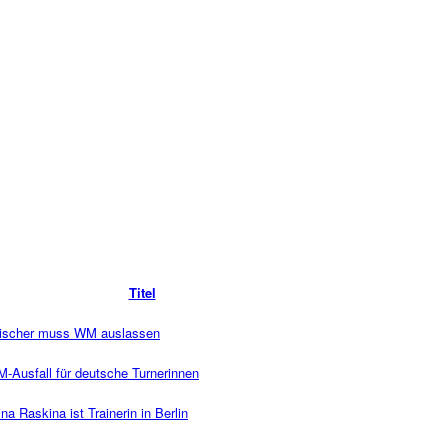
Titel
Fischer muss WM auslassen
WM-Ausfall für deutsche Turnerinnen
a Raskina ist Trainerin in Berlin