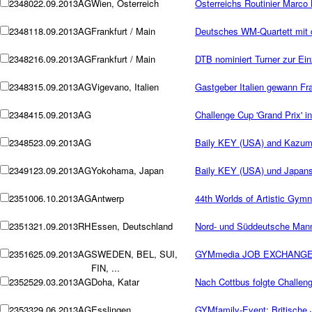
23480
22.09.2013
AG
Wien, Österreich
Österreichs Routinier Marco
23481
18.09.2013
AG
Frankfurt / Main
Deutsches WM-Quartett mit 
23482
16.09.2013
AG
Frankfurt / Main
DTB nominiert Turner zur E
23483
15.09.2013
AG
Vigevano, Italien
Gastgeber Italien gewann F
23484
15.09.2013
AG
Challenge Cup 'Grand Prix' i
23485
23.09.2013
AG
Baily KEY (USA) and Kazuma
23491
23.09.2013
AG
Yokohama, Japan
Baily KEY (USA) und Japans
23510
06.10.2013
AG
Antwerp
44th Worlds of Artistic Gymn
23513
21.09.2013
RH
Essen, Deutschland
Nord- und Süddeutsche Mann
23516
25.09.2013
AG
SWEDEN, BEL, SUI,
GYMmedia JOB EXCHANGE: Co
FIN, ...
23525
29.03.2013
AG
Doha, Katar
Nach Cottbus folgte Challen
23533
29.06.2013
AG
Esslingen
GYMfamily-Event: Britische 