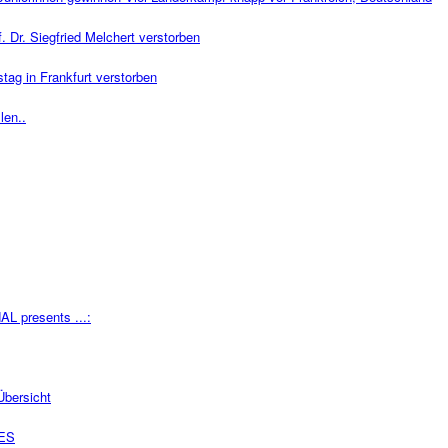
f. Dr. Siegfried Melchert verstorben
g in Frankfurt verstorben
len..
 presents ...:
Übersicht
SES