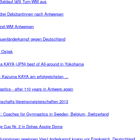
 Baldauf läßt Turn-WM aus
drei Debütantinnen nach Antwerpen
inzel-WM Antwerpen
rauenländerkampf gegen Deutschland
n Osijek
 KAYA (JPN) best of All-around in Yokohama
 Kazuma KAYA am erfolgreichsten ...
astics - after 110 years in Antwerp again
schafts-Vereinsmeisterschaften 2013
aches for Gymnastics in Sweden, Belgium, Switzerland
ge Cup Nr. 2 in Dohas Aspire Dome
Juniorinnen gewinnen Vier-Länderkampf knapp vor Frankreich, Deutschland