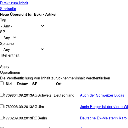
Direkt zum Inhalt
Startseite
Neue Übersicht für Ecki - Artikel
Typ
SP
Sprache
Titel enthält
Operationen
Nid
Datum
SP
Ort
17698
04.09.2013
AG
Schweiz, Deutschland
Auch der Schweizer Lucas 
17699
08.09.2013
AG
Ulm
Janin Berger ist der vierte 
17702
09.08.2013
RG
Berlin
Deutsche Ex-Meisterin Karolin