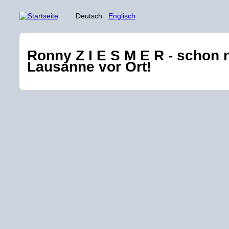
Deutsch
Englisch
Ronny Z I E S M E R - schon 
Lausanne vor Ort!