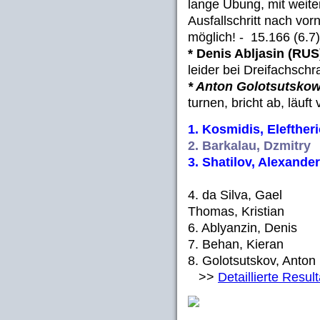
lange Übung, mit weite
Ausfallschritt nach vo
möglich! - 15.166 (6.7)
* Denis Abljasin (RUS
leider bei Dreifachschr
* Anton Golotsutsko
turnen, bricht ab, läuft
1. Kosmidis, Eleftheri
2. Barkalau, Dzmitry
3. Shatilov, Alexand
4. da Silva, Gael 
Thomas, Kristian (
6. Ablyanzin, Denis
7. Behan, Kieran (
8. Golotsutskov, Ant
>>
Detaillierte Resul