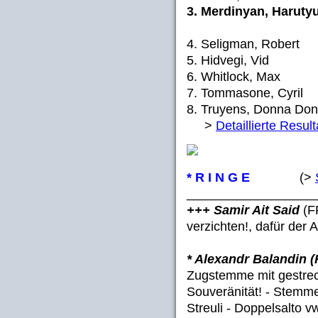
3. Merdinyan, Harutyu
4. Seligman, Robert
5. Hidvegi, Vid (
6. Whitlock, Max 
7. Tommasone, Cyril
8. Truyens, Donna Don
>
Detaillierte Result
* R I N G E
(>
__________________
+++ Samir Ait Said
(F
verzichten!, dafür der
* Alexandr Balandin 
Zugstemme mit gestrec
Souveränität! - Stemm
Streuli - Doppelsalto v