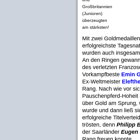
Großbritannien
(Junioren)
überzeugten
am stärksten!
Mit zwei Goldmedaillen
erfolgreichste Tagesna
wurden auch insgesamt 
An den Ringen gewan
des verletzten Franzo
Vorkampfbeste
Emin 
Ex-Weltmeister
Elefth
Rang. Nach wie vor si
Pauschenpferd-Hoheit
über Gold am Sprung,
wurde und dann ließ si
erfolgreiche Titelvert
trösten, denn
Philipp 
der Saarländer
Eugen 
Rang freuen konnte...