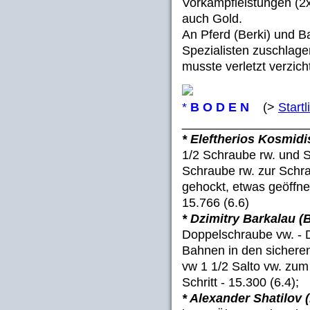
Vorkampfleistungen (2x
auch Gold.
An Pferd (Berki) und B
Spezialisten zuschlagen
musste verletzt verzich
*
B O D E N
(>
Startl
__________________
* Eleftherios Kosmid
1/2 Schraube rw. und S
Schraube rw. zur Schr
gehockt, etwas geöffnet
15.766 (6.6)
* Dzimitry Barkalau (
Doppelschraube vw. - D
Bahnen in den sichere
vw 1 1/2 Salto vw. zum
Schritt - 15.300 (6.4);
* Alexander Shatilov 