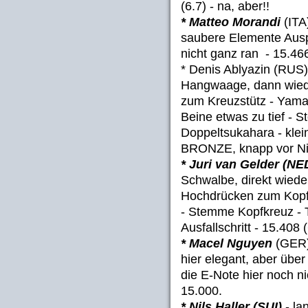
(6.7) - na, aber!!
* Matteo Morandi
(ITA)
saubere Elemente Ausp
nicht ganz ran - 15.466
* Denis Ablyazin (RUS)
Hangwaage, dann wiede
zum Kreuzstütz - Yama
Beine etwas zu tief - 
Doppeltsukahara - klein
BRONZE, knapp vor Nie
* Juri van Gelder (NE
Schwalbe, direkt wiede
Hochdrücken zum Kopf
- Stemme Kopfkreuz - T
Ausfallschritt - 15.408 (
* Macel Nguyen
(GER) 
hier elegant, aber über 
die E-Note hier noch ni
15.000.
* Nils Haller (SUI)
- la