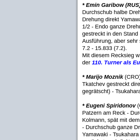
* Emin Garibow (RUS
Durchschub halbe Dreh
Drehung direkt Yamawa
1/2 - Endo ganze Dreh
gestreckt in den Stand 
Ausführung, aber sehr
7.2 - 15.833 (7.2).
Mit diesem Recksieg w
der
110. Turner als E
* Marijo Moznik
(CRO) 
Tkatchev gestreckt dir
gegrätscht) - Tsukahara
* Eugeni Spiridonov
(
Patzern am Reck - Dur
Kolmann, spät mit dem 
- Durchschub ganze Dreh
Yamawaki - Tsukahara g