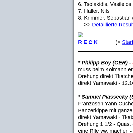
6. Tsolakidis, Vasileio
7. Haller, Nils (
8. Krimmer, Sebastian 
>>
Detaillierte Resul
R E C K
(>
Start
__________________
* Philipp Boy (GER)
-
muss beim Kolmann ern
Drehung direkt Tkatch
direkt Yamawaki - 12.1
* Samuel Piassecky (
Franzosen Yann Cucher
Banzerkippe mit ganz
direkt Yamawaki - Tkat
Drehung 1 1/2 - Quast 
eine Rlle vw. machen -