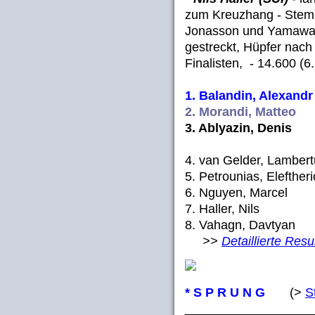
zum Kreuzhang - Stem
Jonasson und Yamawak
gestreckt, Hüpfer nach
Finalisten, - 14.600 (6.
1. Balandin, Alexandr 
2. Morandi, Matteo (
3. Ablyazin, Denis (
4. van Gelder, Lambert
5. Petrounias, Elefther
6. Nguyen, Marcel
7. Haller, Nils (
8. Vahagn, Davtyan
>>
Detaillierte Resu
* S P R U N G
(>
St
__________________