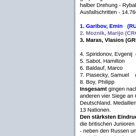
halber Drehung - Rybal
Ausfallschritten - 14.76
1. Garibov, Emin (RUS
2. Moznik, Marijo (CRO
3. Maras, Vlasios (GRE
4. Spiridonov, Evgenij
5. Sabot, Hamilton (
6. Baldauf, Marco (
7. Piasecky, Samuel (
8. Boy, Philipp (G
Insgesamt
gingen nach
anderen vier Siege an
Deutschland. Medaille
13 Nationen.
Den stärksten Eindru
die britischen Junioren
- neben den Russen un