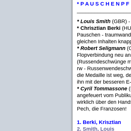
* P A U S C H E N
P F
__________________
* Louis Smith
(GBR) - .
* Chrisztian Berki
(HUN
Pauschen - traumwandler
gleichen Inhalten knapp
* Robert Seligmann
(C
Flopverbindung neu a
(Russendeschwünge mi
rw - Russenwendeschwün
die Medaille ist weg, 
ihn mit der besseren E
* Cyril Tommassone
(
angefeuert vom Publiku
wirklich über den Hands
Pech, die Franzosen!
1. Berki, Krisztian
2. Smith, Louis (