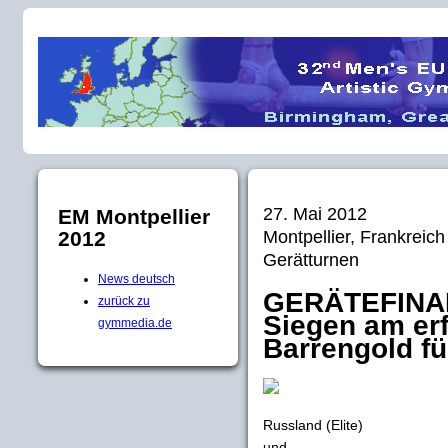
27. Mai 2012
EM Montpellier
Montpellier, Frankreic
2012
Gerätturnen
News deutsch
GERÄTEFINALS
zurück zu
Siegen am erf
gymmedia.de
Barrengold f
Russland (Elite)
und