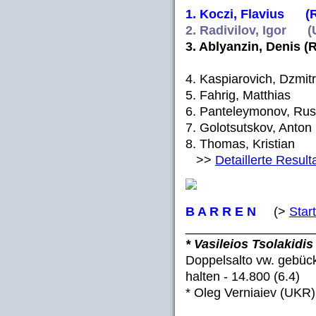
1. Koczi, Flavius (
2. Radivilov, Igor (
3. Ablyanzin, Denis (
4. Kaspiarovich, Dzm
5. Fahrig, Matthi
6. Panteleymonov, Rus
7. Golotsutskov, An
8. Thomas, Kristi
>>
Detaillerte Result
B A R R E N
(>
Start
__________________
* Vasileios Tsolakidi
Doppelsalto vw. gebückt
halten - 14.800 (6.4)
* Oleg Verniaiev (UKR) 