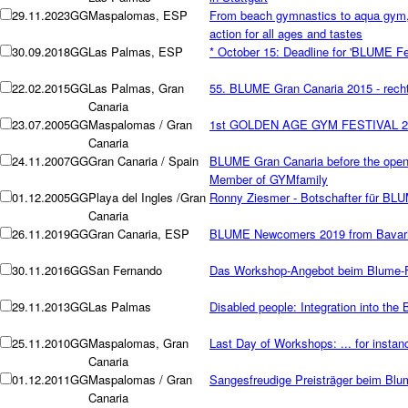
29.11.2023
GG
Maspalomas, ESP
From beach gymnastics to aqua gym, L
action for all ages and tastes
30.09.2018
GG
Las Palmas, ESP
* October 15: Deadline for 'BLUME Fes
22.02.2015
GG
Las Palmas, Gran
55. BLUME Gran Canaria 2015 - recht
Canaria
23.07.2005
GG
Maspalomas / Gran
1st GOLDEN AGE GYM FESTIVAL 200
Canaria
24.11.2007
GG
Gran Canaria / Spain
BLUME Gran Canaria before the openi
Member of GYMfamily
01.12.2005
GG
Playa del Ingles /Gran
Ronny Ziesmer - Botschafter für BL
Canaria
26.11.2019
GG
Gran Canaria, ESP
BLUME Newcomers 2019 from Bavar
30.11.2016
GG
San Fernando
Das Workshop-Angebot beim Blume-F
29.11.2013
GG
Las Palmas
Disabled people: Integration into th
25.11.2010
GG
Maspalomas, Gran
Last Day of Workshops: ... for insta
Canaria
01.12.2011
GG
Maspalomas / Gran
Sangesfreudige Preisträger beim Blu
Canaria