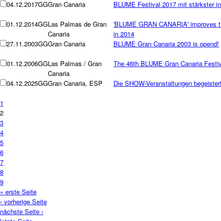
04.12.2017
GG
Gran Canaria
BLUME Festival 2017 mit stärkster int
01.12.2014
GG
Las Palmas de Gran
'BLUME GRAN CANARIA' improves th
Canaria
in 2014
27.11.2003
GG
Gran Canaria
BLUME Gran Canaria 2003 is opend!
01.12.2006
GG
Las Palmas / Gran
The 46th BLUME Gran Canaria Festiv
Canaria
04.12.2025
GG
Gran Canaria, ESP
Die SHOW-Veranstaltungen begeistert
1
2
3
4
5
6
7
8
9
« erste Seite
‹ vorherige Seite
nächste Seite ›