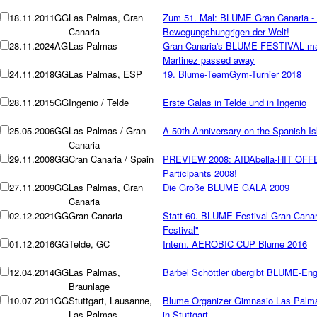
18.11.2011
GG
Las Palmas, Gran
Zum 51. Mal: BLUME Gran Canaria - 
Canaria
Bewegungshungrigen der Welt!
28.11.2024
AG
Las Palmas
Gran Canaria's BLUME-FESTIVAL mak
Martinez passed away
24.11.2018
GG
Las Palmas, ESP
19. Blume-TeamGym-Turnier 2018
28.11.2015
GG
Ingenio / Telde
Erste Galas in Telde und in Ingenio
25.05.2006
GG
Las Palmas / Gran
A 50th Anniversary on the Spanish Is
Canaria
29.11.2008
GG
Cran Canaria / Spain
PREVIEW 2008: AIDAbella-HIT OFFE
Participants 2008!
27.11.2009
GG
Las Palmas, Gran
Die Große BLUME GALA 2009
Canaria
02.12.2021
GG
Gran Canaria
Statt 60. BLUME-Festival Gran Canari
Festival"
01.12.2016
GG
Telde, GC
Intern. AEROBIC CUP Blume 2016
12.04.2014
GG
Las Palmas,
Bärbel Schöttler übergibt BLUME-En
Braunlage
10.07.2011
GG
Stuttgart, Lausanne,
Blume Organizer Gimnasio Las Palma
Las Palmas
in Stuttgart