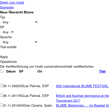
Direkt zum Inhalt
Startseite
Neue Übersicht Blume
Typ
SP
Sprache
Titel enthält
Operationen
Datum
SP
Ort
Titel
25.11.2022
GG
Las Palmas, ESP
60th International BLUME FESTIVAL
26.11.2017
AG
Las Palmas, ESP
British and Austrian dominance at
Tournament 2017
21.11.2014
GG
Gran Canaria, Spain
BLUME Workshops: ... for Baerbel Sc