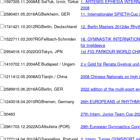
15973
05.11.2008
AE
Sel?uk, Izmir, Türkei
1. ARTEMIS EPHESIA INTER
2008
25804
01.05.2016
AG
Berkheim, GER
11. Internationaler SPIETH-Cup
17414
21.10.2012
RG
Berlin, Deutschland
12. Berlin Masters 2012der Rhy
15227
11.03.2007
RG
Fellbach-Schmiden
18. GYMNASTIK INTERNATIONAL 
für Ingildeeva
29540
16.10.2022
GG
Tokyo, JPN
1st FIG PARKOUR WORLD CH
14107
02.11.2004
AE
Budapest / Ungarn
2 x Gold für Renata Gyetvai un
12114
12.05.2008
AG
Tianjin / China
2008 Chinese Nationals on high 
25899
15.06.2016
AG
Berlin, GER
2022 edition of the multi-sport e
12430
18.04.2010
RG
Bremen, Germany
26th EUROPEANS of RHYTHM
30463
27th Intern. Junior Team Cup 20
29617
03.12.2022
AG
Albufeira (POR)
29th European Gymnastics Con
17271
14.04.2012
AG
Sangalhos, Portugal
3. Intern. Turnier GYMSPORT m