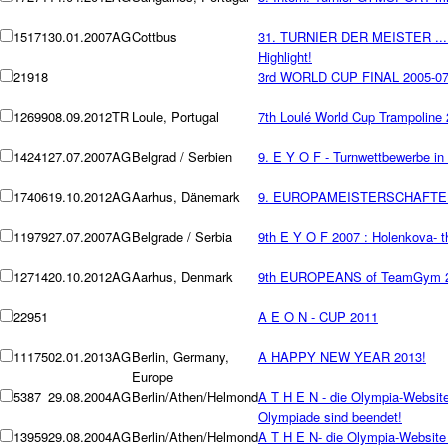
15171
30.01.2007
AG
Cottbus
31. TURNIER DER MEISTER ... 
Highlight!
21918
3rd WORLD CUP FINAL 2005-0
12699
08.09.2012
TR
Loule, Portugal
7th Loulé World Cup Trampoline
14241
27.07.2007
AG
Belgrad / Serbien
9. E Y O F - Turnwettbewerbe in 
17406
19.10.2012
AG
Aarhus, Dänemark
9. EUROPAMEISTERSCHAFTEN T
11979
27.07.2007
AG
Belgrade / Serbia
9th E Y O F 2007 : Holenkova- t
12714
20.10.2012
AG
Aarhus, Denmark
9th EUROPEANS of TeamGym 2
22951
A E O N - CUP 2011
11175
02.01.2013
AG
Berlin, Germany,
A HAPPY NEW YEAR 2013!
Europe
5387
29.08.2004
AG
Berlin/Athen/Helmond
A T H E N - die Olympia-Websit
Olympiade sind beendet!
13959
29.08.2004
AG
Berlin/Athen/Helmond
A T H E N- die Olympia-Website