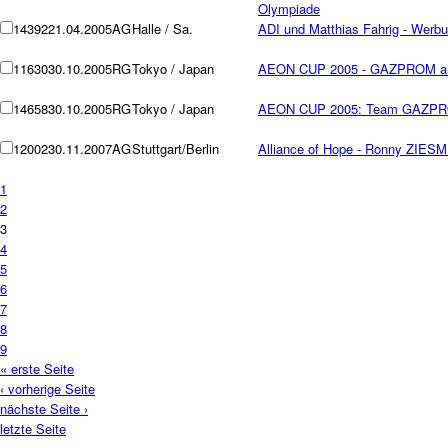
Olympiade
14392
21.04.2005
AG
Halle / Sa.
ADI und Matthias Fahrig - Werbu
11630
30.10.2005
RG
Tokyo / Japan
AEON CUP 2005 - GAZPROM and
14658
30.10.2005
RG
Tokyo / Japan
AEON CUP 2005: Team GAZPROM
12002
30.11.2007
AG
Stuttgart/Berlin
Alliance of Hope - Ronny ZIESME
1
2
3
4
5
6
7
8
9
« erste Seite
‹ vorherige Seite
nächste Seite ›
letzte Seite