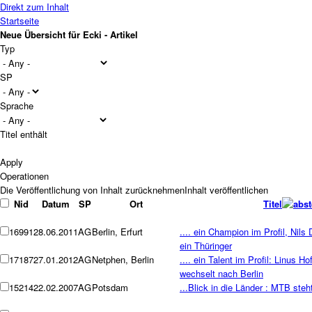
Direkt zum Inhalt
Startseite
Neue Übersicht für Ecki - Artikel
Typ
SP
Sprache
Titel enthält
Operationen
Nid
Datum
SP
Ort
Titel
16991
28.06.2011
AG
Berlin, Erfurt
.... ein Champion im Profil, Nils 
ein Thüringer
17187
27.01.2012
AG
Netphen, Berlin
.... ein Talent im Profil: Linus H
wechselt nach Berlin
15214
22.02.2007
AG
Potsdam
...Blick in die Länder : MTB ste