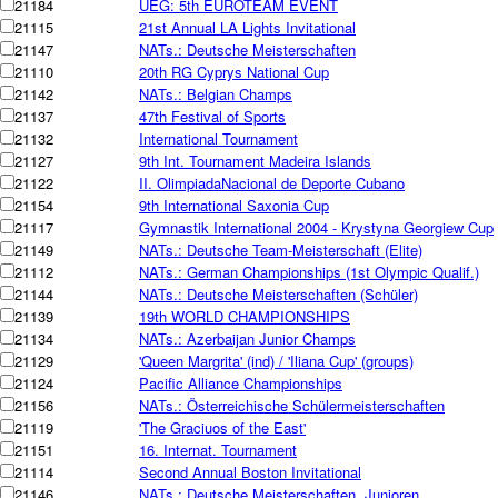
21184
UEG: 5th EUROTEAM EVENT
21115
21st Annual LA Lights Invitational
21147
NATs.: Deutsche Meisterschaften
21110
20th RG Cyprys National Cup
21142
NATs.: Belgian Champs
21137
47th Festival of Sports
21132
International Tournament
21127
9th Int. Tournament Madeira Islands
21122
II. OlimpiadaNacional de Deporte Cubano
21154
9th International Saxonia Cup
21117
Gymnastik International 2004 - Krystyna Georgiew Cup
21149
NATs.: Deutsche Team-Meisterschaft (Elite)
21112
NATs.: German Championships (1st Olympic Qualif.)
21144
NATs.: Deutsche Meisterschaften (Schüler)
21139
19th WORLD CHAMPIONSHIPS
21134
NATs.: Azerbaijan Junior Champs
21129
'Queen Margrita' (ind) / 'Iliana Cup' (groups)
21124
Pacific Alliance Championships
21156
NATs.: Österreichische Schülermeisterschaften
21119
'The Graciuos of the East'
21151
16. Internat. Tournament
21114
Second Annual Boston Invitational
21146
NATs.: Deutsche Meisterschaften, Junioren