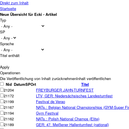
Direkt zum Inhalt
Startseite
Neue Übersicht für Ecki - Artikel
Typ
SP
Sprache
Titel enthält
Operationen
Nid
Datum
SP
Ort
Titel
21204
FREYBURGER JAHN-TURNFEST
21172
LTV, GER: Niedersächsisches Landesturnfest
21199
Festival de Verao
21167
NATs.: Belgian National Championships (GYM-Super Fin
21194
Gym Festival
21162
NATs.: Polish National Champs (Elite)
21189
GER: 47. Meißener Hallenturnfest (national)