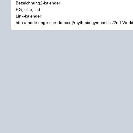
Bezeichnung2-kalender:
RG, elite, ind.
Link-kalender:
http://[node:englische-domain]/rhythmic-gymnastics/2nd-W