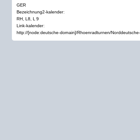
GER
Bezeichnung2-kalender:
RH, L8, L 9
Link-kalender:
http://[node:deutsche-domain]/Rhoenradturnen/Norddeutsch