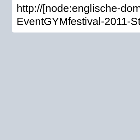
http://[node:englische-d
EventGYMfestival-2011-Stu