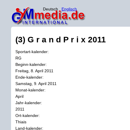
Deutsch
Englisch
(3) G r a n d P r i x 2011
Sportart-kalender:
RG
Beginn-kalender:
Freitag, 8. April 2011
Ende-kalender:
Samstag, 9. April 2011
Monat-kalender:
April
Jahr-kalender:
2011
Ort-kalender:
Thiais
Land-kalender: