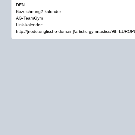
DEN
Bezeichnung2-kalender:
AG-TeamGym
Link-kalender:
http://[node:englische-domain]/artistic-gymnastics/9th-E