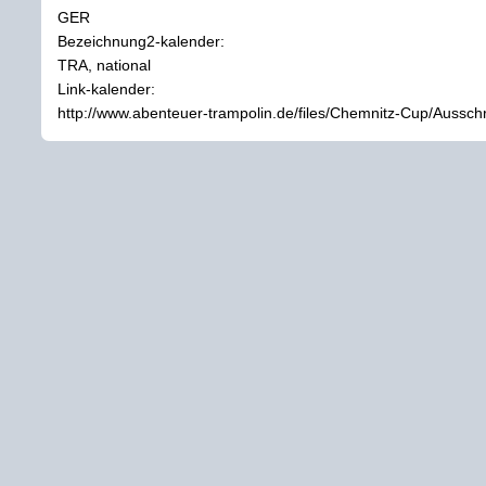
GER
Bezeichnung2-kalender:
TRA, national
Link-kalender:
http://www.abenteuer-trampolin.de/files/Chemnitz-Cup/Auss