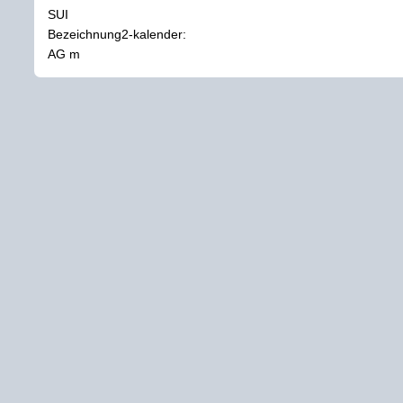
SUI
Bezeichnung2-kalender:
AG m