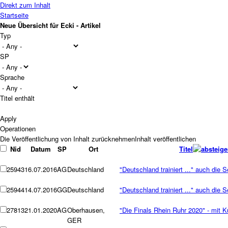
Direkt zum Inhalt
Startseite
Neue Übersicht für Ecki - Artikel
Typ
SP
Sprache
Titel enthält
Operationen
Nid
Datum
SP
Ort
Titel
25943
16.07.2016
AG
Deutschland
"Deutschland trainiert ..." auch die 
25944
14.07.2016
GG
Deutschland
"Deutschland trainiert ..." auch die 
27813
21.01.2020
AG
Oberhausen,
"Die Finals Rhein Ruhr 2020" - mit 
GER