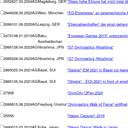
30526
27.03.2024
AG
Magdeburg, GER
"Diese hohe Ehrung hat mich total üb
29492
08.09.2022
AG
Wien, München
"EG-Ehrenpreis" an österreichische 
30991
01.06.2025
AG
Leipzig, GER
"Ehemaligentreffen" der einst getren
24701
08.01.2015
AG
Baku,
"European Games 2015" unterzeichnet
Aserbaidschan
29951
28.04.2023
AG
Hiroshima, JPN
"G7 Gymnastics Hiroshima"
29952
28.04.2023
AG
Hiroshima, JPN
"G7 Gymnastics Hiroshima"
28650
25.04.2021
AG
Basel, SUI
"Geister"-EM 2021 in Basel vor lee
28651
25.04.2021
AG
Basel, SUI
"Ghosts" - ECh 2021 in front of emp
27958
"GymCity OPen 2020
30668
15.08.2024
AG
Freyburg /Unstrut
"Gymnastics Walk of Fame" eröffnet
25556
"Happy Caravan" 2016
24900
15.03.2015
AE
Kobe, Japan
"Happy Dance" Made in Japan