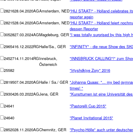
28216
28.04.2020
AG
Amsterdam, NED
"HIJ STAAT!" - Holland celebrates i
reporter again
28215
28.04.2020
AG
Amsterdam, NED
"HIJ STAAT!" - Holland feiert nochm
dessen Reporter
30528
27.03.2024
AG
Magdeburg, GER
"I was totally surprised by this high h
29654
16.12.2022
RG
Halle/Sa., GER
"INFINITY" - die neue Show des SK
24527
14.11.2014
RG
Innsbruck,
"INNSBRUCK CALLING"!" zum Showd
Österreich
25582
"Irtyshdkiye Zory" 2016
28195
07.04.2020
AG
Halle / Sa./ GER
"Johanna Quaas: "... my bed gymnas
times! "
29304
26.03.2022
AG
Jena, GER
"Kunstturnen ist eine Universität de
24641
"Pastorelli Cup 2015"
24640
"Planet Invitational 2015"
28520
28.11.2020
AG
Chemnitz, GER
"Psycho-Hölle" auch unter deutschen