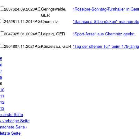
28376
24.09.2020
AG
Geringswalde,
"Roselore-Sonntag-Turnhalle" in Ger
GER
24528
11.11.2014
AG
Chemnitz
"Sachsens Silberrücken" machen Sc
30479
25.01.2024
AG
Leipzig, GER
"Sport-Asse" aus Chemnitz geehrt
29048
07.11.2021
AG
Künzelsau, GER
"Tag der offenen Tür" beim 175-jähr
5
6
7
8
9
10
11
12
13
« erste Seite
‹ vorherige Seite
nächste Seite ›
letzte Seite