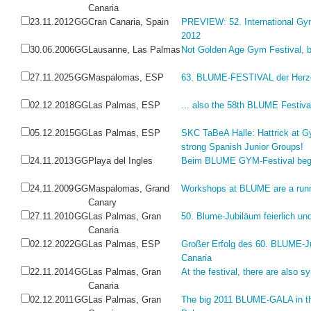
Canaria
23.11.2012
GG
Cran Canaria, Spain
PREVIEW: 52. International
2012
30.06.2006
GG
Lausanne, Las Palmas
Not Golden Age Gym Festival, bu
27.11.2025
GG
Maspalomas, ESP
63. BLUME-FESTIVAL der Herz
02.12.2018
GG
Las Palmas, ESP
... also the 58th BLUME Festival
05.12.2015
GG
Las Palmas, ESP
SKC TaBeA Halle: Hattrick at G
strong Spanish Junior Groups!
24.11.2013
GG
Playa del Ingles
Beim BLUME GYM-Festival beginn
24.11.2009
GG
Maspalomas, Grand
Workshops at BLUME are a runni
Canary
27.11.2010
GG
Las Palmas, Gran
50. Blume-Jubiläum feierlich un
Canaria
02.12.2022
GG
Las Palmas, ESP
Großer Erfolg des 60. BLUME-Ju
Canaria
22.11.2014
GG
Las Palmas, Gran
At the festival, there are also 
Canaria
02.12.2011
GG
Las Palmas, Gran
The big 2011 BLUME-GALA in th