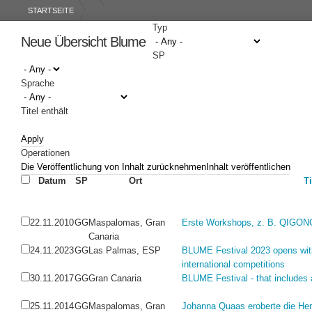
STARTSEITE
Typ
Neue Übersicht Blume
SP
Sprache
Titel enthält
Operationen
Datum
SP
Ort
Ti
22.11.2010
GG
Maspalomas, Gran
Erste Workshops, z. B. QIGONG
Canaria
24.11.2023
GG
Las Palmas, ESP
BLUME Festival 2023 opens wi
international competitions
30.11.2017
GG
Gran Canaria
BLUME Festival - that includes 
25.11.2014
GG
Maspalomas, Gran
Johanna Quaas eroberte die Herz