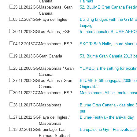
Canaria
Palmas
25.11.2012
GG
Maspalomas, Gran
52. BLUME Gran Canaria Festival
Canaria
05.12.2024
GG
Playa del Ingles
Building bridges with the GYMf
Leipzig
30.11.2018
GG
Las Palmas, ESP
5. Internationaler BLUME AER
04.12.2015
GG
Maspalomas, ESP
SKC TaBeA Halle, Laure Marx u
19.11.2013
GG
Gran Canaria
53. Blume Gran Canaria 2013 be
25.11.2008
GG
Maspalomas / Gran
YUMBO is the setting for exciti
Canaria
27.11.2008
GG
Las Palmas / Gran
BLUME-Eröffnungsgala 2008 beei
Canaria
Originalität
30.11.2022
GG
Maspalomas, ESP
Maspalomas: All hell broke loos
28.11.2017
GG
Maspalomas
Blume Gran Canaria - das sind
pur
27.11.2011
GG
Playa del Ingles /
Blume-Festival- the arrival day
Maspalomas
13.02.2011
GG
Braunlage, Las
Europäische Gym-Festivals auf
Palmas, Stuttgart